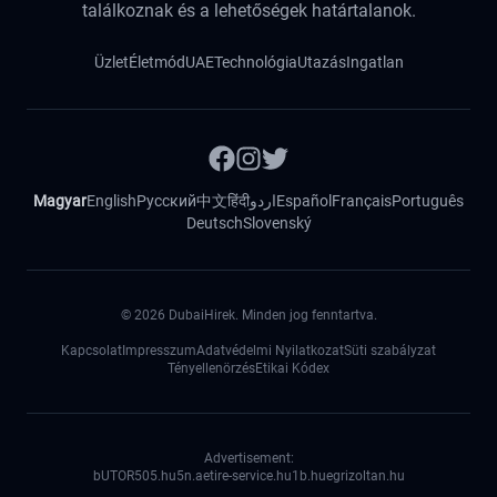
találkoznak és a lehetőségek határtalanok.
Üzlet
Életmód
UAE
Technológia
Utazás
Ingatlan
Magyar
English
Русский
中文
हिंदी
اردو
Español
Français
Português
Deutsch
Slovenský
©
2026
DubaiHirek. Minden jog fenntartva.
Kapcsolat
Impresszum
Adatvédelmi Nyilatkozat
Süti szabályzat
Tényellenörzés
Etikai Kódex
Advertisement:
bUTOR5
05.hu
5n.ae
tire-service.hu
1b.hu
egrizoltan.hu