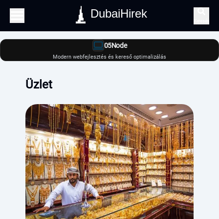
DubaiHirek
Keresés
05Node
Modern webfejlesztés és kereső optimalizálás
Üzlet