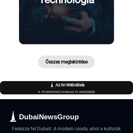
Összes megtekintése
Az ön Weboldala
4. Hirdetéshely hirdesse itt weboldalát
DubaiNewsGroup
Fedezze fel Dubait: A modern csoda, ahol a kultúrák