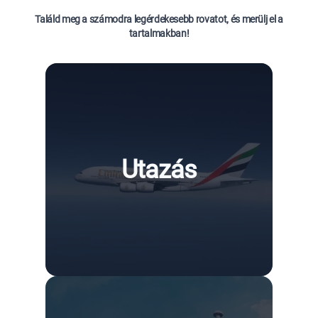
Találd meg a számodra legérdekesebb rovatot, és merülj el a
tartalmakban!
Utazás