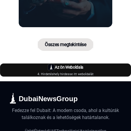
Összes megtekintése
Az ön Weboldala
4. Hirdetéshely hirdesse itt weboldalát
DubaiNewsGroup
Fedezze fel Dubait: A modern csoda, ahol a kultúrák
találkoznak és a lehetőségek határtalanok.