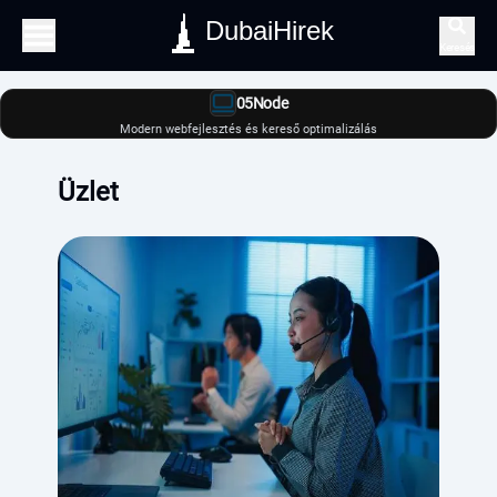
DubaiHirek
Keresés
05Node
Modern webfejlesztés és kereső optimalizálás
Üzlet