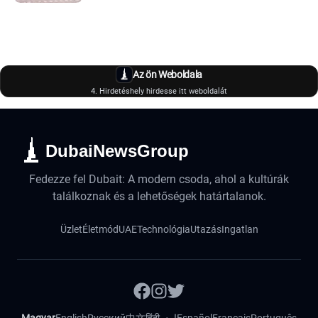
Az ön Weboldala
4. Hirdetéshely hirdesse itt weboldalát
DubaiNewsGroup
Fedezze fel Dubait: A modern csoda, ahol a kultúrák
találkoznak és a lehetőségek határtalanok.
Üzlet
Életmód
UAE
Technológia
Utazás
Ingatlan