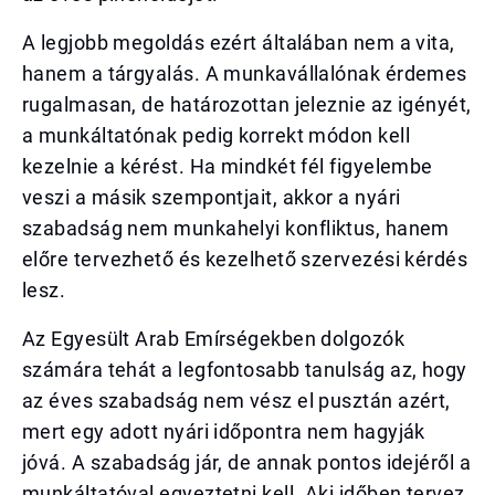
A legjobb megoldás ezért általában nem a vita,
hanem a tárgyalás. A munkavállalónak érdemes
rugalmasan, de határozottan jeleznie az igényét,
a munkáltatónak pedig korrekt módon kell
kezelnie a kérést. Ha mindkét fél figyelembe
veszi a másik szempontjait, akkor a nyári
szabadság nem munkahelyi konfliktus, hanem
előre tervezhető és kezelhető szervezési kérdés
lesz.
Az Egyesült Arab Emírségekben dolgozók
számára tehát a legfontosabb tanulság az, hogy
az éves szabadság nem vész el pusztán azért,
mert egy adott nyári időpontra nem hagyják
jóvá. A szabadság jár, de annak pontos idejéről a
munkáltatóval egyeztetni kell. Aki időben tervez,