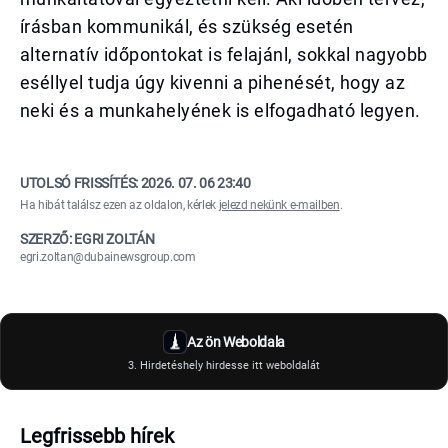
írásban kommunikál, és szükség esetén
alternatív időpontokat is felajánl, sokkal nagyobb
eséllyel tudja úgy kivenni a pihenését, hogy az
neki és a munkahelyének is elfogadható legyen.
UTOLSÓ FRISSÍTÉS:
2026. 07. 06 23:40
Ha hibát találsz ezen az oldalon, kérlek
jelezd nekünk e-mailben
.
SZERZŐ: EGRI ZOLTÁN
egri.zoltan@dubainewsgroup.com
Az ön Weboldala
3. Hirdetéshely hirdesse itt weboldalát
Legfrissebb hírek