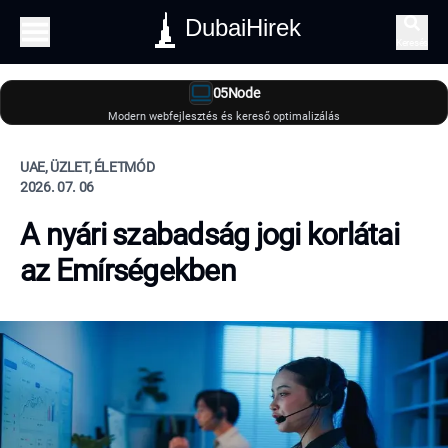
DubaiHirek
Keresés
05Node
Modern webfejlesztés és kereső optimalizálás
UAE, ÜZLET, ÉLETMÓD
2026. 07. 06
A nyári szabadság jogi korlátai
az Emírségekben