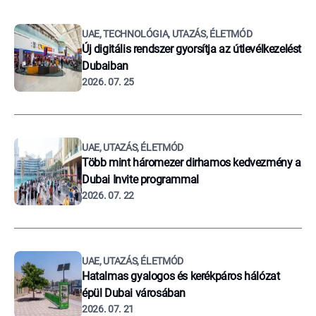
UAE, TECHNOLÓGIA, UTAZÁS, ÉLETMÓD
Új digitális rendszer gyorsítja az útlevélkezelést
Dubaiban
2026. 07. 25
UAE, UTAZÁS, ÉLETMÓD
Több mint háromezer dirhamos kedvezmény a
Dubai Invite programmal
2026. 07. 22
UAE, UTAZÁS, ÉLETMÓD
Hatalmas gyalogos és kerékpáros hálózat
épül Dubai városában
2026. 07. 21