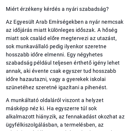
Miért érzékeny kérdés a nyári szabadság?
Az Egyesült Arab Emírségekben a nyár nemcsak
az időjárás miatt különleges időszak. A hőség
miatt sok család előre megtervezi az utazást,
sok munkavállaló pedig ilyenkor szeretne
hosszabb időre elmenni. Egy négyhetes
szabadság például teljesen érthető igény lehet
annak, aki évente csak egyszer tud hosszabb
időre hazautazni, vagy a gyerekek iskolai
szünetéhez szeretné igazítani a pihenést.
A munkáltató oldaláról viszont a helyzet
másképp néz ki. Ha egyszerre túl sok
alkalmazott hiányzik, az fennakadást okozhat az
ügyfélkiszolgálásban, a termelésben, az