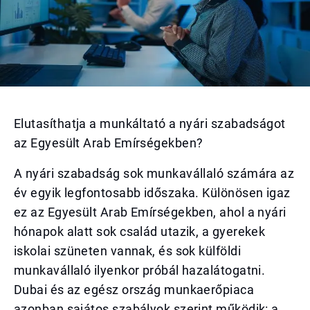
Elutasíthatja a munkáltató a nyári szabadságot
az Egyesült Arab Emírségekben?
A nyári szabadság sok munkavállaló számára az
év egyik legfontosabb időszaka. Különösen igaz
ez az Egyesült Arab Emírségekben, ahol a nyári
hónapok alatt sok család utazik, a gyerekek
iskolai szüneten vannak, és sok külföldi
munkavállaló ilyenkor próbál hazalátogatni.
Dubai és az egész ország munkaerőpiaca
azonban sajátos szabályok szerint működik: a