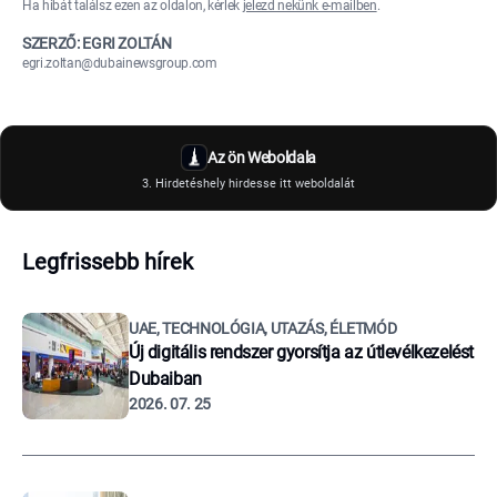
Ha hibát találsz ezen az oldalon, kérlek
jelezd nekünk e-mailben
.
SZERZŐ: EGRI ZOLTÁN
egri.zoltan@dubainewsgroup.com
Az ön Weboldala
3. Hirdetéshely hirdesse itt weboldalát
Legfrissebb hírek
UAE, TECHNOLÓGIA, UTAZÁS, ÉLETMÓD
Új digitális rendszer gyorsítja az útlevélkezelést
Dubaiban
2026. 07. 25