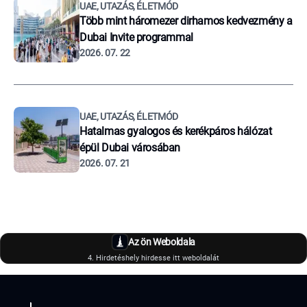
UAE, UTAZÁS, ÉLETMÓD
Több mint háromezer dirhamos kedvezmény a
Dubai Invite programmal
2026. 07. 22
UAE, UTAZÁS, ÉLETMÓD
Hatalmas gyalogos és kerékpáros hálózat
épül Dubai városában
2026. 07. 21
Az ön Weboldala
4. Hirdetéshely hirdesse itt weboldalát