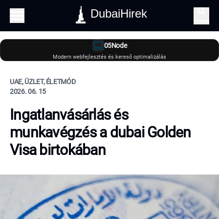
DubaiHirek
Keresés
05Node
Modern webfejlesztés és kereső optimalizálás
UAE, ÜZLET, ÉLETMÓD
2026. 06. 15
Ingatlanvásárlás és
munkavégzés a dubai Golden
Visa birtokában