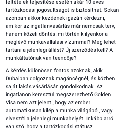
feltételek teljesítése esetén akár 10 éves
tartózkodási jogosultságot is biztosíthat. Sokan
azonban akkor kezdenek igazán kérdezni,
amikor az ingatlanvásárlás már nemcsak terv,
hanem közeli döntés: mi történik ilyenkor a
meglévő munkavállalási vízummal? Meg lehet
tartani a jelenlegi állást? Új szerződés kell? A
munkáltatónak van teendője?
A kérdés különösen fontos azoknak, akik
Dubaiban dolgoznak magáncégnél, és közben
saját lakás vásárlásán gondolkodnak. Az
ingatlanon keresztül megszerezhető Golden
Visa nem azt jelenti, hogy az ember
automatikusan kilép a munka világából, vagy
elveszíti a jelenlegi munkahelyét. Inkább arról
van szó, hogy a tartózkodási státusz