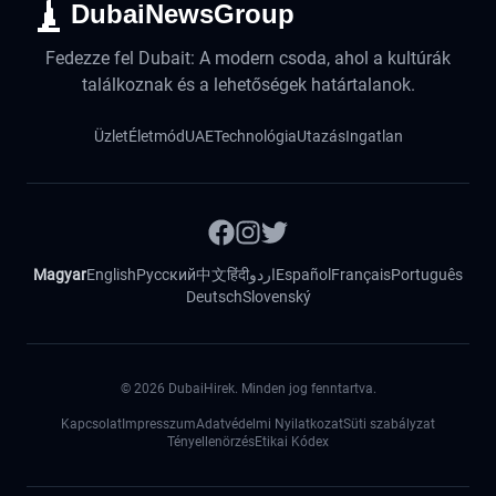
DubaiNewsGroup
Fedezze fel Dubait: A modern csoda, ahol a kultúrák
találkoznak és a lehetőségek határtalanok.
Üzlet
Életmód
UAE
Technológia
Utazás
Ingatlan
Magyar
English
Русский
中文
हिंदी
اردو
Español
Français
Português
Deutsch
Slovenský
©
2026
DubaiHirek. Minden jog fenntartva.
Kapcsolat
Impresszum
Adatvédelmi Nyilatkozat
Süti szabályzat
Tényellenörzés
Etikai Kódex