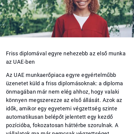
Friss diplomával egyre nehezebb az első munka
az UAE-ben
Az UAE munkaerőpiaca egyre egyértelműbb
üzenetet küld a friss diplomásoknak: a diploma
önmagában már nem elég ahhoz, hogy valaki
könnyen megszerezze az első állását. Azok az
idők, amikor egy egyetemi végzettség szinte
automatikusan belépőt jelentett egy kezdő
pozícióba, fokozatosan háttérbe szorulnak. A
vállalatok ma már nemcsak végzettséget,