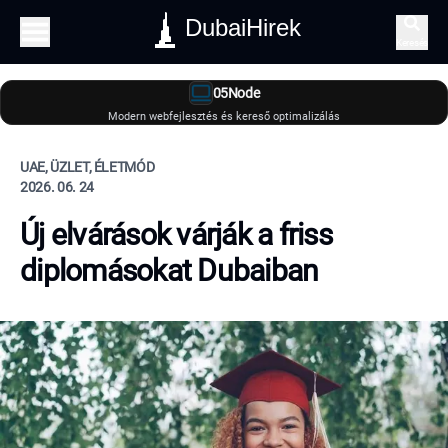
DubaiHirek
Keresés
05Node
Modern webfejlesztés és kereső optimalizálás
UAE, ÜZLET, ÉLETMÓD
2026. 06. 24
Új elvárások várják a friss
diplomásokat Dubaiban