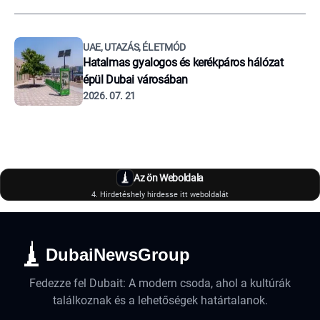
UAE, UTAZÁS, ÉLETMÓD
Hatalmas gyalogos és kerékpáros hálózat
épül Dubai városában
2026. 07. 21
Az ön Weboldala
4. Hirdetéshely hirdesse itt weboldalát
DubaiNewsGroup
Fedezze fel Dubait: A modern csoda, ahol a kultúrák
találkoznak és a lehetőségek határtalanok.