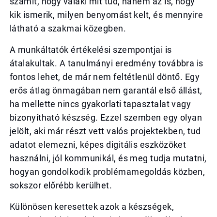
számít, hogy valaki mit tud, hanem az is, hogy
kik ismerik, milyen benyomást kelt, és mennyire
látható a szakmai közegben.
A munkáltatók értékelési szempontjai is
átalakultak. A tanulmányi eredmény továbbra is
fontos lehet, de már nem feltétlenül döntő. Egy
erős átlag önmagában nem garantál első állást,
ha mellette nincs gyakorlati tapasztalat vagy
bizonyítható készség. Ezzel szemben egy olyan
jelölt, aki már részt vett valós projektekben, tud
adatot elemezni, képes digitális eszközöket
használni, jól kommunikál, és meg tudja mutatni,
hogyan gondolkodik problémamegoldás közben,
sokszor előrébb kerülhet.
Különösen keresettek azok a készségek,