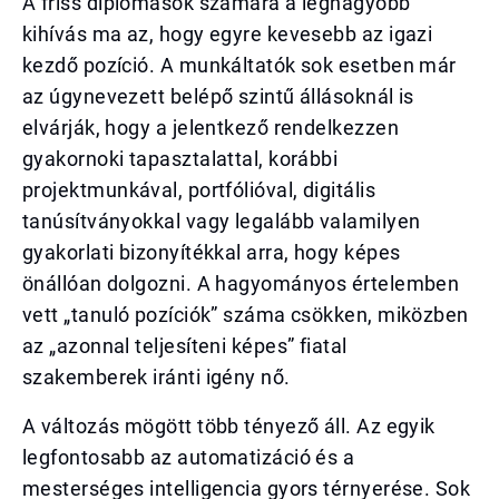
A friss diplomások számára a legnagyobb
kihívás ma az, hogy egyre kevesebb az igazi
kezdő pozíció. A munkáltatók sok esetben már
az úgynevezett belépő szintű állásoknál is
elvárják, hogy a jelentkező rendelkezzen
gyakornoki tapasztalattal, korábbi
projektmunkával, portfólióval, digitális
tanúsítványokkal vagy legalább valamilyen
gyakorlati bizonyítékkal arra, hogy képes
önállóan dolgozni. A hagyományos értelemben
vett „tanuló pozíciók” száma csökken, miközben
az „azonnal teljesíteni képes” fiatal
szakemberek iránti igény nő.
A változás mögött több tényező áll. Az egyik
legfontosabb az automatizáció és a
mesterséges intelligencia gyors térnyerése. Sok