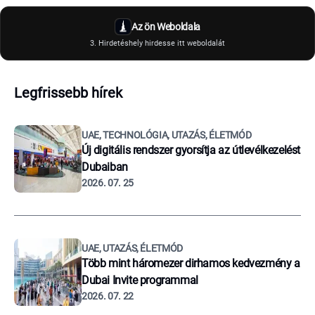
Az ön Weboldala
3. Hirdetéshely hirdesse itt weboldalát
Legfrissebb hírek
UAE, TECHNOLÓGIA, UTAZÁS, ÉLETMÓD
Új digitális rendszer gyorsítja az útlevélkezelést
Dubaiban
2026. 07. 25
UAE, UTAZÁS, ÉLETMÓD
Több mint háromezer dirhamos kedvezmény a
Dubai Invite programmal
2026. 07. 22