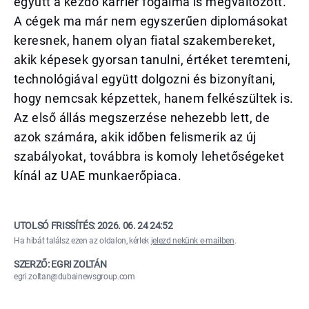
együtt a kezdő karrier fogalma is megváltozott.
A cégek ma már nem egyszerűen diplomásokat
keresnek, hanem olyan fiatal szakembereket,
akik képesek gyorsan tanulni, értéket teremteni,
technológiával együtt dolgozni és bizonyítani,
hogy nemcsak képzettek, hanem felkészültek is.
Az első állás megszerzése nehezebb lett, de
azok számára, akik időben felismerik az új
szabályokat, továbbra is komoly lehetőségeket
kínál az UAE munkaerőpiaca.
UTOLSÓ FRISSÍTÉS:
2026. 06. 24 24:52
Ha hibát találsz ezen az oldalon, kérlek
jelezd nekünk e-mailben
.
SZERZŐ: EGRI ZOLTÁN
egri.zoltan@dubainewsgroup.com