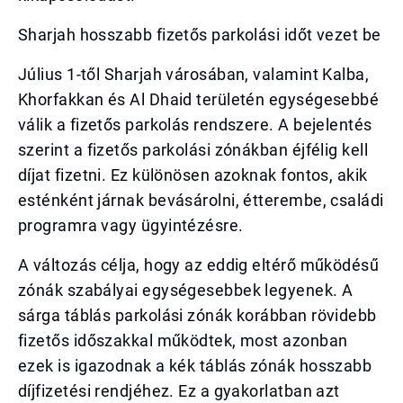
Sharjah hosszabb fizetős parkolási időt vezet be
Július 1-től Sharjah városában, valamint Kalba,
Khorfakkan és Al Dhaid területén egységesebbé
válik a fizetős parkolás rendszere. A bejelentés
szerint a fizetős parkolási zónákban éjfélig kell
díjat fizetni. Ez különösen azoknak fontos, akik
esténként járnak bevásárolni, étterembe, családi
programra vagy ügyintézésre.
A változás célja, hogy az eddig eltérő működésű
zónák szabályai egységesebbek legyenek. A
sárga táblás parkolási zónák korábban rövidebb
fizetős időszakkal működtek, most azonban
ezek is igazodnak a kék táblás zónák hosszabb
díjfizetési rendjéhez. Ez a gyakorlatban azt