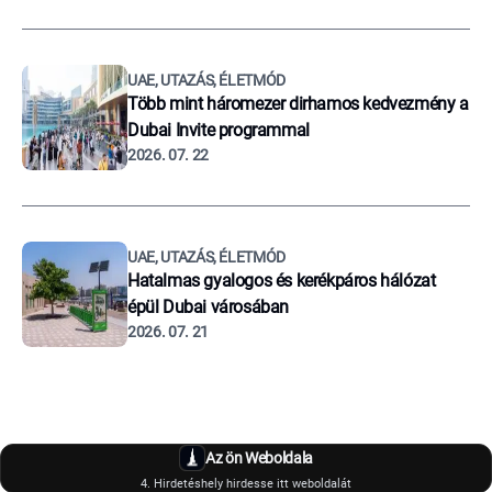
UAE, UTAZÁS, ÉLETMÓD
Több mint háromezer dirhamos kedvezmény a
Dubai Invite programmal
2026. 07. 22
UAE, UTAZÁS, ÉLETMÓD
Hatalmas gyalogos és kerékpáros hálózat
épül Dubai városában
2026. 07. 21
Az ön Weboldala
4. Hirdetéshely hirdesse itt weboldalát