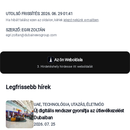
UTOLSÓ FRISSÍTÉS:
2026. 06. 29 01:41
Ha hibát találsz ezen az oldalon, kérlek
jelezd nekünk e-mailben
.
SZERZŐ: EGRI ZOLTÁN
egri.zoltan@dubainewsgroup.com
Az ön Weboldala
3. Hirdetéshely hirdesse itt weboldalát
Legfrissebb hírek
UAE, TECHNOLÓGIA, UTAZÁS, ÉLETMÓD
Új digitális rendszer gyorsítja az útlevélkezelést
Dubaiban
2026. 07. 25