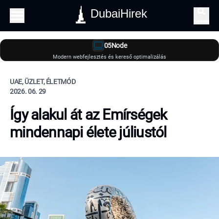
DubaiHirek
Keresés
05Node
Modern webfejlesztés és kereső optimalizálás
UAE, ÜZLET, ÉLETMÓD
2026. 06. 29
Így alakul át az Emírségek
mindennapi élete júliustól