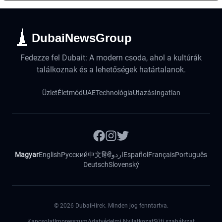
DubaiNewsGroup
Fedezze fel Dubait: A modern csoda, ahol a kultúrák
találkoznak és a lehetőségek határtalanok.
Üzlet
Életmód
UAE
Technológia
Utazás
Ingatlan
Magyar
English
Русский
中文
हिंदी
اردو
Español
Français
Português
Deutsch
Slovenský
©
2026
DubaiHirek. Minden jog fenntartva.
Kapcsolat
Impresszum
Adatvédelmi Nyilatkozat
Süti szabályzat