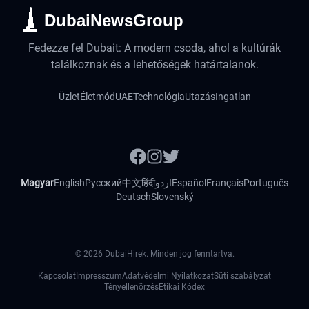
DubaiNewsGroup
Fedezze fel Dubait: A modern csoda, ahol a kultúrák
találkoznak és a lehetőségek határtalanok.
Üzlet
Életmód
UAE
Technológia
Utazás
Ingatlan
Magyar
English
Русский
中文
हिंदी
اردو
Español
Français
Português
Deutsch
Slovenský
©
2026
DubaiHirek. Minden jog fenntartva.
Kapcsolat
Impresszum
Adatvédelmi Nyilatkozat
Süti szabályzat
Tényellenörzés
Etikai Kódex