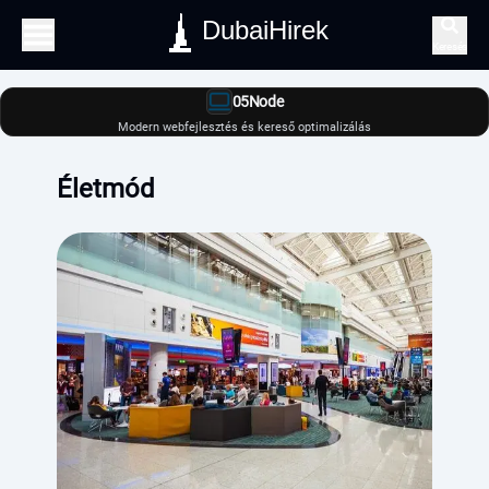
DubaiHirek
Keresés
05Node
Modern webfejlesztés és kereső optimalizálás
Életmód