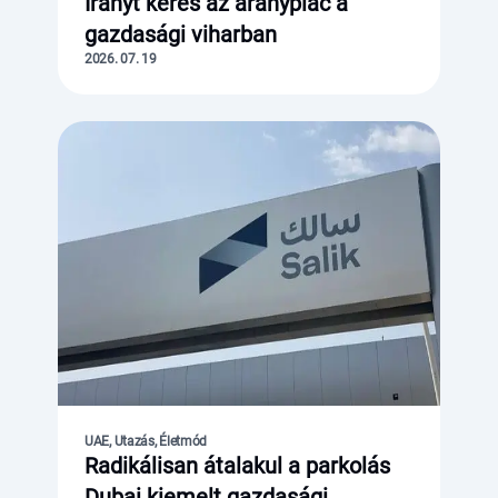
Irányt keres az aranypiac a
gazdasági viharban
2026. 07. 19
UAE, Utazás, Életmód
Radikálisan átalakul a parkolás
Dubai kiemelt gazdasági