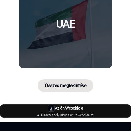
UAE
Összes megtekintése
Az ön Weboldala
4. Hirdetéshely hirdesse itt weboldalát