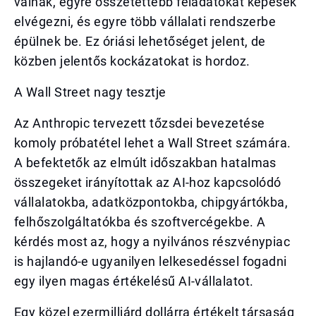
válnak, egyre összetettebb feladatokat képesek
elvégezni, és egyre több vállalati rendszerbe
épülnek be. Ez óriási lehetőséget jelent, de
közben jelentős kockázatokat is hordoz.
A Wall Street nagy tesztje
Az Anthropic tervezett tőzsdei bevezetése
komoly próbatétel lehet a Wall Street számára.
A befektetők az elmúlt időszakban hatalmas
összegeket irányítottak az AI-hoz kapcsolódó
vállalatokba, adatközpontokba, chipgyártókba,
felhőszolgáltatókba és szoftvercégekbe. A
kérdés most az, hogy a nyilvános részvénypiac
is hajlandó-e ugyanilyen lelkesedéssel fogadni
egy ilyen magas értékelésű AI-vállalatot.
Egy közel ezermilliárd dollárra értékelt társaság