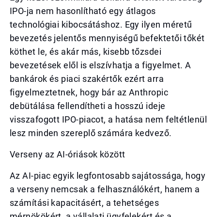
IPO-ja nem hasonlítható egy átlagos
technológiai kibocsátáshoz. Egy ilyen méretű
bevezetés jelentős mennyiségű befektetői tőkét
köthet le, és akár más, kisebb tőzsdei
bevezetések elől is elszívhatja a figyelmet. A
bankárok és piaci szakértők ezért arra
figyelmeztetnek, hogy bár az Anthropic
debütálása fellendítheti a hosszú ideje
visszafogott IPO-piacot, a hatása nem feltétlenül
lesz minden szereplő számára kedvező.
Verseny az AI-óriások között
Az AI-piac egyik legfontosabb sajátossága, hogy
a verseny nemcsak a felhasználókért, hanem a
számítási kapacitásért, a tehetséges
mérnökökért, a vállalati ügyfelekért és a