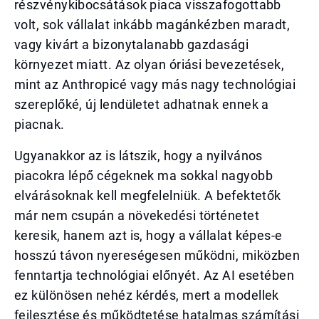
részvénykibocsátások piaca visszafogottabb
volt, sok vállalat inkább magánkézben maradt,
vagy kivárt a bizonytalanabb gazdasági
környezet miatt. Az olyan óriási bevezetések,
mint az Anthropicé vagy más nagy technológiai
szereplőké, új lendületet adhatnak ennek a
piacnak.
Ugyanakkor az is látszik, hogy a nyilvános
piacokra lépő cégeknek ma sokkal nagyobb
elvárásoknak kell megfelelniük. A befektetők
már nem csupán a növekedési történetet
keresik, hanem azt is, hogy a vállalat képes-e
hosszú távon nyereségesen működni, miközben
fenntartja technológiai előnyét. Az AI esetében
ez különösen nehéz kérdés, mert a modellek
fejlesztése és működtetése hatalmas számítási