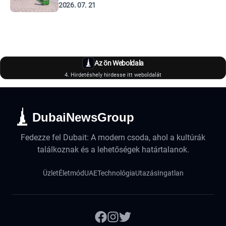
2026. 07. 21
Az ön Weboldala
4. Hirdetéshely hirdesse itt weboldalát
DubaiNewsGroup
Fedezze fel Dubait: A modern csoda, ahol a kultúrák
találkoznak és a lehetőségek határtalanok.
Üzlet
Életmód
UAE
Technológia
Utazás
Ingatlan