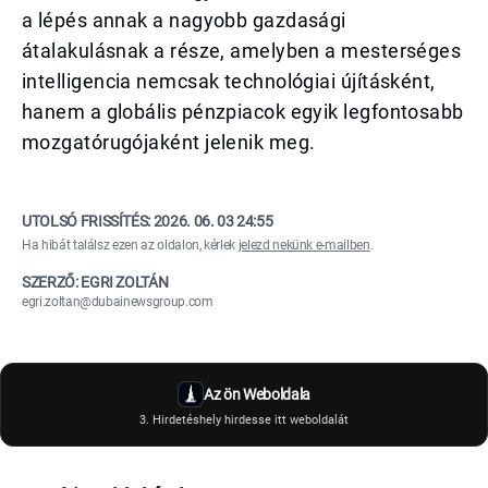
a lépés annak a nagyobb gazdasági
átalakulásnak a része, amelyben a mesterséges
intelligencia nemcsak technológiai újításként,
hanem a globális pénzpiacok egyik legfontosabb
mozgatórugójaként jelenik meg.
UTOLSÓ FRISSÍTÉS:
2026. 06. 03 24:55
Ha hibát találsz ezen az oldalon, kérlek
jelezd nekünk e-mailben
.
SZERZŐ: EGRI ZOLTÁN
egri.zoltan@dubainewsgroup.com
Az ön Weboldala
3. Hirdetéshely hirdesse itt weboldalát