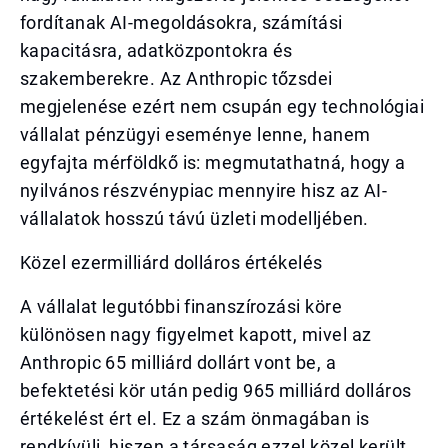
fordítanak AI-megoldásokra, számítási
kapacitásra, adatközpontokra és
szakemberekre. Az Anthropic tőzsdei
megjelenése ezért nem csupán egy technológiai
vállalat pénzügyi eseménye lenne, hanem
egyfajta mérföldkő is: megmutathatná, hogy a
nyilvános részvénypiac mennyire hisz az AI-
vállalatok hosszú távú üzleti modelljében.
Közel ezermilliárd dolláros értékelés
A vállalat legutóbbi finanszírozási köre
különösen nagy figyelmet kapott, mivel az
Anthropic 65 milliárd dollárt vont be, a
befektetési kör után pedig 965 milliárd dolláros
értékelést ért el. Ez a szám önmagában is
rendkívüli, hiszen a társaság ezzel közel került