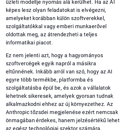
üzleti modellje nyomás alá kerülhet. Ha az AI
képes lesz olyan feladatokat is elvégezni,
amelyeket korábban külön szoftverekkel,
szolgáltatókkal vagy emberi munkaerővel
oldottak meg, az átrendezheti a teljes
informatikai piacot.
Ez nem jelenti azt, hogy a hagyományos
szoftvercégek egyik napról a másikra
eltűnnének. Inkább arról van szó, hogy az AI
egyre több termékbe, platformba és
szolgáltatásba épül be, és azok a vállalatok
lehetnek sikeresek, amelyek gyorsan tudnak
alkalmazkodni ehhez az új környezethez. Az
Anthropic tőzsdei megjelenése ezért nemcsak
önmagában érdekes, hanem jelzésértékű lehet
az egész technológiai szektor számára.