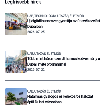
Legfrissebb hírek
UAE, TECHNOLÓGIA, UTAZÁS, ÉLETMÓD
Új digitális rendszer gyorsítja az útlevélkezelést
Dubaiban
2026. 07. 25
UAE, UTAZÁS, ÉLETMÓD
Több mint háromezer dirhamos kedvezmény a
Dubai Invite programmal
2026. 07. 22
UAE, UTAZÁS, ÉLETMÓD
Hatalmas gyalogos és kerékpáros hálózat
épül Dubai városában