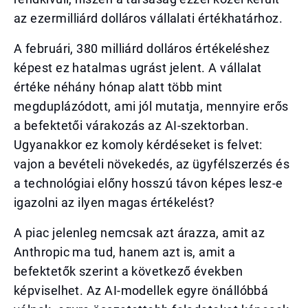
az ezermilliárd dolláros vállalati értékhatárhoz.
A februári, 380 milliárd dolláros értékeléshez
képest ez hatalmas ugrást jelent. A vállalat
értéke néhány hónap alatt több mint
megduplázódott, ami jól mutatja, mennyire erős
a befektetői várakozás az AI-szektorban.
Ugyanakkor ez komoly kérdéseket is felvet:
vajon a bevételi növekedés, az ügyfélszerzés és
a technológiai előny hosszú távon képes lesz-e
igazolni az ilyen magas értékelést?
A piac jelenleg nemcsak azt árazza, amit az
Anthropic ma tud, hanem azt is, amit a
befektetők szerint a következő években
képviselhet. Az AI-modellek egyre önállóbbá