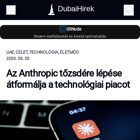
DubaiHirek
Keresés
05Node
Modern webfejlesztés és kereső optimalizálás
UAE, ÜZLET, TECHNOLÓGIA, ÉLETMÓD
2026. 06. 03
Az Anthropic tőzsdére lépése
átformálja a technológiai piacot