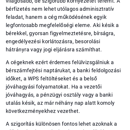
világosabb, de szigorúbb környezetet teremt. A
bérfizetés nem lehet utólagos adminisztratív
feladat, hanem a cég működésének egyik
legfontosabb megfelelőségi eleme. Aki késik a
bérekkel, gyorsan figyelmeztetésre, bírságra,
engedélyezési korlátozásra, besorolási
hátrányra vagy jogi eljárásra számíthat.
A cégeknek ezért érdemes felülvizsgálniuk a
bérszámfejtési naptárukat, a banki feldolgozási
időket, a WPS feltöltéseket és a belső
jóváhagyási folyamatokat. Ha a vezetői
jóváhagyás, a pénzügyi osztály vagy a banki
utalás késik, az már néhány nap alatt komoly
következményekhez vezethet.
A szigorítás különösen fontos lehet azoknak a