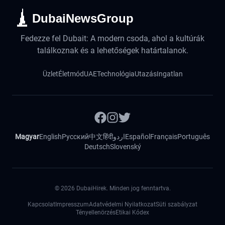
DubaiNewsGroup
Fedezze fel Dubait: A modern csoda, ahol a kultúrák
találkoznak és a lehetőségek határtalanok.
Üzlet
Életmód
UAE
Technológia
Utazás
Ingatlan
Magyar
English
Русский
中文
हिंदी
اردو
Español
Français
Português
Deutsch
Slovenský
©
2026
DubaiHirek. Minden jog fenntartva.
Kapcsolat
Impresszum
Adatvédelmi Nyilatkozat
Süti szabályzat
Tényellenörzés
Etikai Kódex