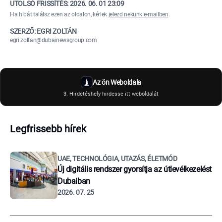
UTOLSÓ FRISSÍTÉS:
2026. 06. 01 23:09
Ha hibát találsz ezen az oldalon, kérlek
jelezd nekünk e-mailben
.
SZERZŐ: EGRI ZOLTÁN
egri.zoltan@dubainewsgroup.com
Az ön Weboldala
3. Hirdetéshely hirdesse itt weboldalát
Legfrissebb hírek
UAE, TECHNOLÓGIA, UTAZÁS, ÉLETMÓD
Új digitális rendszer gyorsítja az útlevélkezelést
Dubaiban
2026. 07. 25