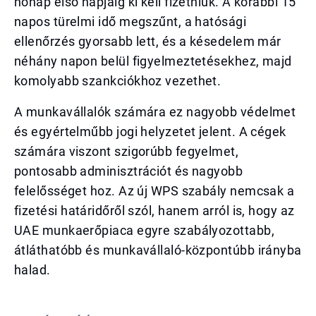
hónap első napjáig ki kell fizetniük. A korábbi 15
napos türelmi idő megszűnt, a hatósági
ellenőrzés gyorsabb lett, és a késedelem már
néhány napon belül figyelmeztetésekhez, majd
komolyabb szankciókhoz vezethet.
A munkavállalók számára ez nagyobb védelmet
és egyértelműbb jogi helyzetet jelent. A cégek
számára viszont szigorúbb fegyelmet,
pontosabb adminisztrációt és nagyobb
felelősséget hoz. Az új WPS szabály nemcsak a
fizetési határidőről szól, hanem arról is, hogy az
UAE munkaerőpiaca egyre szabályozottabb,
átláthatóbb és munkavállaló-központúbb irányba
halad.