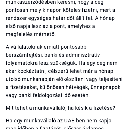
munkaszerződésben keresni, hogy a cég
pontosan melyik napon köteles fizetni, mert a
rendszer egységes határidőt állít fel. A hónap
első napja lesz az a pont, amelyhez a
megfelelés mérhető.
A vállalatoknak emiatt pontosabb
bérszámfejtési, banki és adminisztratív
folyamatokra lesz szükségük. Ha egy cég nem
akar kockáztatni, célszerű lehet már a hónap
utolsó munkanapján előkészíteni vagy teljesíteni
a fizetéseket, különösen hétvégék, ünnepnapok
vagy banki feldolgozási idő esetén.
Mit tehet a munkavállaló, ha késik a fizetése?
Ha egy munkavállaló az UAE-ben nem kapja
meg időben a fizetését, először érdemes