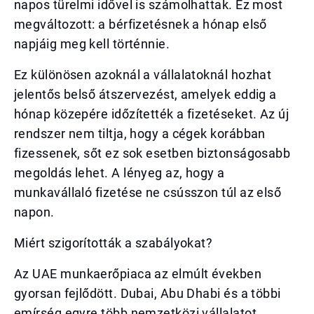
napos türelmi idővel is számolhattak. Ez most
megváltozott: a bérfizetésnek a hónap első
napjáig meg kell történnie.
Ez különösen azoknál a vállalatoknál hozhat
jelentős belső átszervezést, amelyek eddig a
hónap közepére időzítették a fizetéseket. Az új
rendszer nem tiltja, hogy a cégek korábban
fizessenek, sőt ez sok esetben biztonságosabb
megoldás lehet. A lényeg az, hogy a
munkavállaló fizetése ne csússzon túl az első
napon.
Miért szigorították a szabályokat?
Az UAE munkaerőpiaca az elmúlt években
gyorsan fejlődött. Dubai, Abu Dhabi és a többi
emírség egyre több nemzetközi vállalatot,