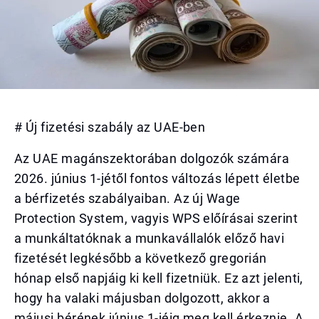
# Új fizetési szabály az UAE-ben
Az UAE magánszektorában dolgozók számára
2026. június 1-jétől fontos változás lépett életbe
a bérfizetés szabályaiban. Az új Wage
Protection System, vagyis WPS előírásai szerint
a munkáltatóknak a munkavállalók előző havi
fizetését legkésőbb a következő gregorián
hónap első napjáig ki kell fizetniük. Ez azt jelenti,
hogy ha valaki májusban dolgozott, akkor a
májusi bérének június 1-jéig meg kell érkeznie. A