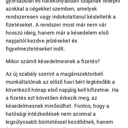
gyorsabban és hatékonyabban tudjanak fellépni
azokkal a cégekkel szemben, amelyek
rendszeresen vagy indokolatlanul késleltetik a
fizetéseket. A rendszer most már nem vár
hosszú ideig, hanem már a késedelem első
napjaitól kezdve jelzéseket és
figyelmeztetéseket indít.
Mikor számít késedelmesnek a fizetés?
Az új szabály szerint a magánszektorbeli
munkáltatónak az előző havi bért legkésőbb a
következő hónap első napjáig kell kifizetnie. Ha
a fizetés ezt követően érkezik meg, az
késedelmesnek minősülhet. Fontos, hogy a
hatósági intézkedések nem azonnal a
legsúlyosabb büntetéssel kezdődnek, hanem