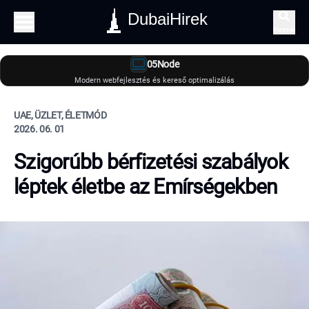
DubaiHirek
Keresés
05Node
Modern webfejlesztés és kereső optimalizálás
UAE, ÜZLET, ÉLETMÓD
2026. 06. 01
Szigorúbb bérfizetési szabályok
léptek életbe az Emírségekben