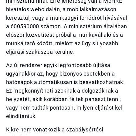
minisztériumnál. Erre lehetőség van a MoHRE
hivatalos weboldalán, a mobilalkalmazáson
keresztül, vagy a munkaügyi forródrót hívásával
a 600590000 számon. A minisztérium általában
először közvetítést próbál a munkavállaló és a
munkáltató között, mielőtt az ügy súlyosabb
eljárási szakaszba kerülne.
Az új rendszer egyik legfontosabb újítása
ugyanakkor az, hogy bizonyos esetekben a
hatóságok automatikusan is beavatkozhatnak.
Ez megkönnyítheti azoknak a dolgozóknak a
helyzetét, akik korábban féltek panaszt tenni,
vagy nem tudták pontosan, milyen eljárást kell
elindítaniuk.
Kikre nem vonatkozik a szabálysértési