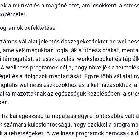
k a munkát és a magánéletet, ami csökkenti a stressz
közérzetet.
rogramok befektetése
zámos vállalat jelentős összegeket fektet be wellnes
 amelyek magukban foglalják a fitness órákat, mentál
 támogatást, stresszkezelési workshopokat és táplál
 A wellness programok célja, hogy növeljék a termelé
éget és a dolgozók megtartását. Egyre több vállalat ny
digitális wellness eszközökhöz és alkalmazásokhoz, 
 alkalmazottaknak az egészségük kezelésében, a stre
ben.
s fizikai egészség támogatása egyre fontosabbá vált 
tok számára kulcsfontosságú, hogy ezekkel a program
k a tehetségeket. A wellness programok nemcsak a d