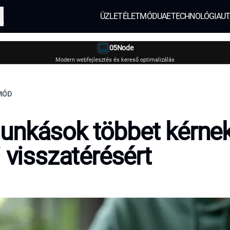
ÜZLET
ÉLETMÓD
UAE
TECHNOLÓGIA
UT
és
05Node
Modern webfejlesztés és kereső optimalizálás
TMÓD
nkások többet kérnek
i visszatérésért