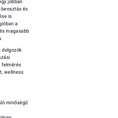
ogy jobban
-beosztás és
ése is
égióban a
t és magasabb
a.
a dolgozók
azási
a felmérés
t, wellness
áló minőségű
 olyan