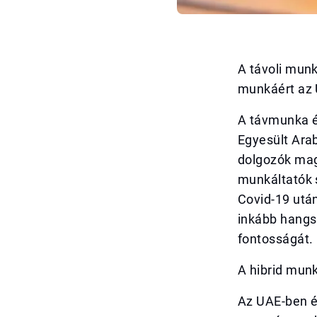
A távoli munk
munkáért az
A távmunka é
Egyesült Ara
dolgozók maga
munkáltatók 
Covid-19 után
inkább hangs
fontosságát.
A hibrid munk
Az UAE-ben és