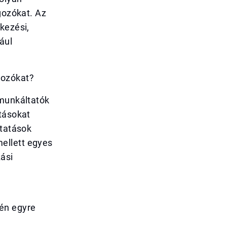
gozókat. Az
kezési,
ául
gozókat?
 munkáltatók
atásokat
ttatások
ellett egyes
ási
én egyre