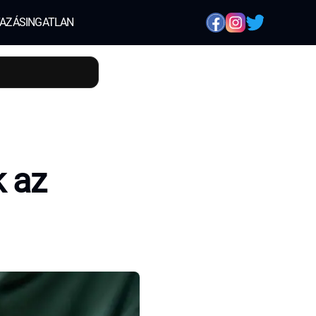
AZÁS
INGATLAN
 az