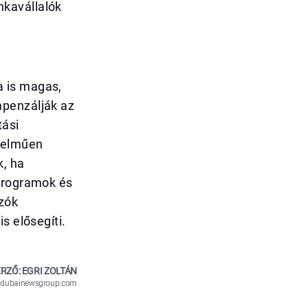
nkavállalók
a is magas,
mpenzálják az
tási
rtelműen
k, ha
 programok és
zók
s elősegíti.
RZŐ: EGRI ZOLTÁN
n@dubainewsgroup.com