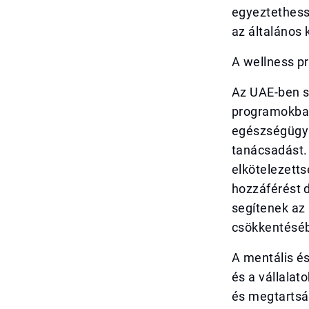
egyeztethessé
az általános 
A wellness p
Az UAE-ben s
programokba,
egészségügyi
tanácsadást.
elkötelezetts
hozzáférést 
segítenek az
csökkentésé
A mentális é
és a vállala
és megtartsá