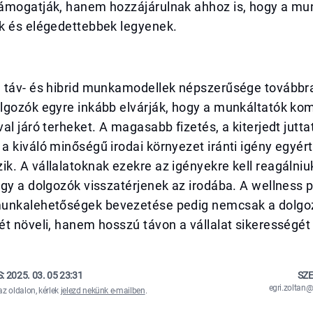
ámogatják, hanem hozzájárulnak ahhoz is, hogy a mu
k és elégedettebbek legyenek.
 táv- és hibrid munkamodellek népszerűsége továbbr
lgozók egyre inkább elvárják, hogy a munkáltatók ko
al járó terheket. A magasabb fizetés, a kiterjedt jutta
a kiváló minőségű irodai környezet iránti igény egyé
. A vállalatoknak ezekre az igényekre kell reagálniu
ogy a dolgozók visszatérjenek az irodába. A wellness
unkalehetőségek bevezetése pedig nemcsak a dolgo
t növeli, hanem hosszú távon a vállalat sikerességét i
S:
2025. 03. 05 23:31
SZE
egri.zolta
az oldalon, kérlek
jelezd nekünk e-mailben
.