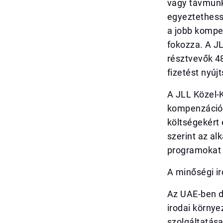
vagy távmunk
egyeztethess
a jobb kompe
fokozza. A JL
résztvevők 4
fizetést nyúj
A JLL Közel-K
kompenzációt
költségekért 
szerint az al
programokat 
A minőségi ir
Az UAE-ben d
irodai környe
szolgáltatása