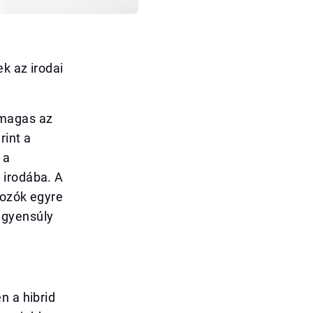
k az irodai
 magas az
rint a
 a
 irodába. A
gozók egyre
egyensúly
n a hibrid