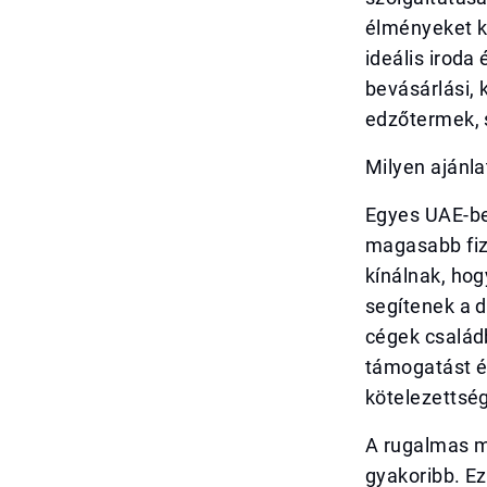
élményeket ke
ideális iroda
bevásárlási, 
edzőtermek, 
Milyen ajánl
Egyes UAE-bel
magasabb fize
kínálnak, hog
segítenek a 
cégek családb
támogatást és
kötelezettsé
A rugalmas m
gyakoribb. E