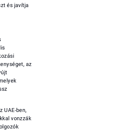
t és javítja
s
is
kozási
kenységet, az
újt
amelyek
ssz
az UAE-ben,
okkal vonzzák
olgozók