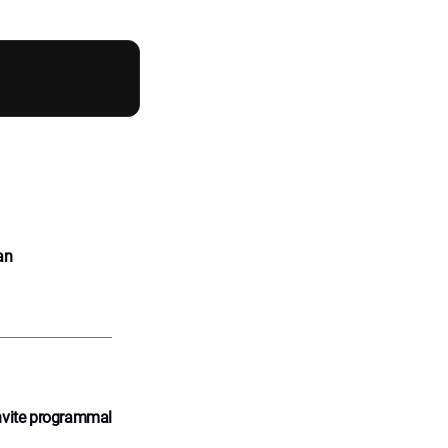
an
nvite programmal