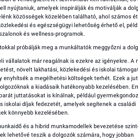
ll nyújtaniuk, amelyek inspirálják és motiválják a dol
 élénk közösségek közelében található, ahol számos ét
közlekedési és egészségügyi lehetőség érhető el, péld
szalonok és wellness-programok.
atokkal próbálják meg a munkáltatók meggyőzni a dol
i vállalatok már reagálnak is ezekre az igényekre. A
tést, növelt lakhatási, közlekedési és iskolai támog
y enyhítsék a megélhetési költségek terhét. Ezek a ju
dolgozóknak a kiadásaik hatékonyabb kezelésében. Em
arát juttatásokat is kínálnak, például gyermekgondoz
 iskolai díjak fedezetét, amelyek segítenek a családi
gek könnyebb kezelésében.
unkaidő és a hibrid munkamodellek bevezetése szint
zek lehetővé teszik a dolgozók számára, hogy jobban