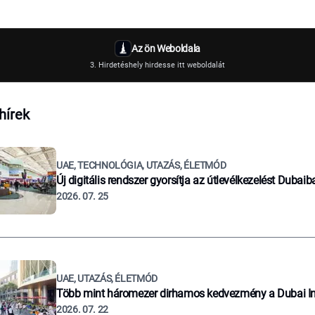
Az ön Weboldala
3. Hirdetéshely hirdesse itt weboldalát
hírek
UAE, TECHNOLÓGIA, UTAZÁS, ÉLETMÓD
Új digitális rendszer gyorsítja az útlevélkezelést Dubaib
2026. 07. 25
UAE, UTAZÁS, ÉLETMÓD
Több mint háromezer dirhamos kedvezmény a Dubai I
2026. 07. 22