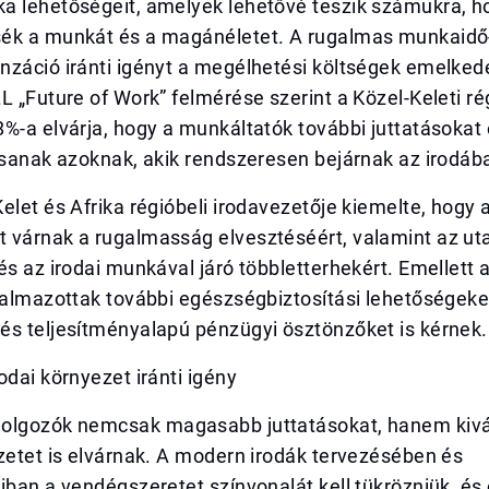
a lehetőségeit, amelyek lehetővé teszik számukra, h
ék a munkát és a magánéletet. A rugalmas munkaidő
nzáció iránti igényt a megélhetési költségek emelked
L „Future of Work” felmérése szerint a Közel-Keleti r
8%-a elvárja, hogy a munkáltatók további juttatásoka
tsanak azoknak, akik rendszeresen bejárnak az irodáb
elet és Afrika régióbeli irodavezetője kiemelte, hogy 
 várnak a rugalmasság elvesztéséért, valamint az ut
és az irodai munkával járó többletterhekért. Emellett 
kalmazottak további egészségbiztosítási lehetőségeke
és teljesítményalapú pénzügyi ösztönzőket is kérnek.
odai környezet iránti igény
olgozók nemcsak magasabb juttatásokat, hanem kiv
zetet is elvárnak. A modern irodák tervezésében és
iban a vendégszeretet színvonalát kell tükrözniük, és