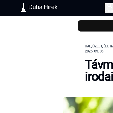
DubaiHirek
Keres
UAE, ÜZLET, ÉLE
2025. 03. 05
Távmu
iroda