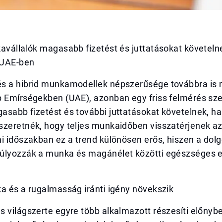
avállalók magasabb fizetést és juttatásokat követelne
 UAE-ben
s a hibrid munkamodellek népszerűsége továbbra is
b Emírségekben (UAE), azonban egy friss felmérés sze
sabb fizetést és további juttatásokat követelnek, ha
szeretnék, hogy teljes munkaidőben visszatérjenek az
i időszakban ez a trend különösen erős, hiszen a dol
úlyozzák a munka és magánélet közötti egészséges 
a és a rugalmasság iránti igény növekszik
 világszerte egyre több alkalmazott részesíti előnybe