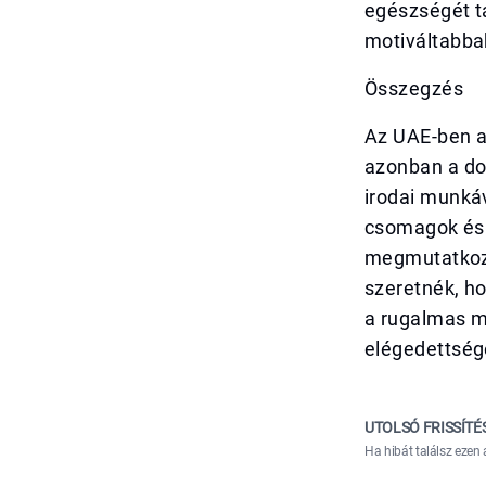
egészségét t
motiváltabba
Összegzés
Az UAE-ben a
azonban a do
irodai munkáv
csomagok és 
megmutatkozik
szeretnék, h
a rugalmas m
elégedettségé
UTOLSÓ FRISSÍTÉ
Ha hibát találsz ezen 