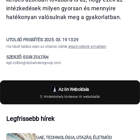
intézkedések milyen gyorsan és mennyire
hatékonyan valósulnak meg a gyakorlatban.
UTOLSÓ FRISSÍTÉS:
2025. 03. 19 13:29
Ha hibát találsz ezen az oldalon, kérlek
jelezd nekünk e-mailben
.
SZERZŐ: EGRI ZOLTÁN
egri.zoltan@dubainewsgroup.com
Az ön Weboldala
3. Hirdetéshely hirdesse itt weboldalát
Legfrissebb hírek
UAE, TECHNOLÓGIA, UTAZÁS, ÉLETMÓD