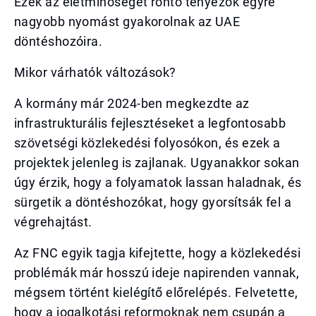
Ezek az életminőséget rontó tényezők egyre
nagyobb nyomást gyakorolnak az UAE
döntéshozóira.
Mikor várhatók változások?
A kormány már 2024-ben megkezdte az
infrastrukturális fejlesztéseket a legfontosabb
szövetségi közlekedési folyosókon, és ezek a
projektek jelenleg is zajlanak. Ugyanakkor sokan
úgy érzik, hogy a folyamatok lassan haladnak, és
sürgetik a döntéshozókat, hogy gyorsítsák fel a
végrehajtást.
Az FNC egyik tagja kifejtette, hogy a közlekedési
problémák már hosszú ideje napirenden vannak,
mégsem történt kielégítő előrelépés. Felvetette,
hogy a jogalkotási reformoknak nem csupán a