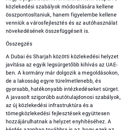
közlekedési szabályok módosítására kellene
összpontosítaniuk, hanem figyelembe kellene
venniük a városfejlesztés és az autóhasználat
növekedésének összefüggéseit is.
Összegzés
A Dubai és Sharjah közötti közlekedési helyzet
javítása az egyik legsürgetőbb kihívás az UAE-
ben. A kormány már dolgozik a megoldásokon,
de a lakosság egyre türelmetlenebb, és
gyorsabb, hatékonyabb intézkedéseket sürget.
A javasolt szigorúbb autótulajdonosi szabályok,
az új közlekedési infrastruktúra és a
tömegközlekedési fejlesztések együttesen
hozzájárulhatnak a helyzet enyhítéséhez. A
kérdés azonban továbbra is az, hogy ezek az