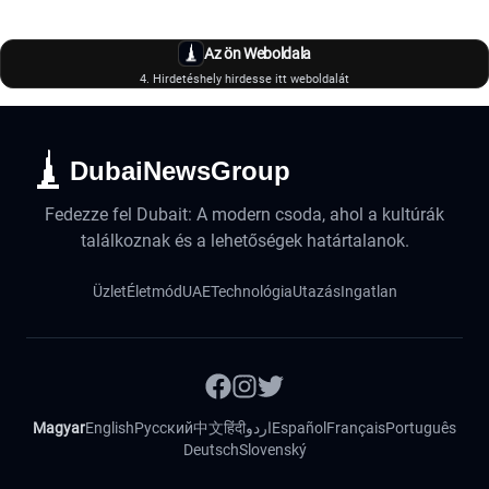
Az ön Weboldala
4. Hirdetéshely hirdesse itt weboldalát
DubaiNewsGroup
Fedezze fel Dubait: A modern csoda, ahol a kultúrák
találkoznak és a lehetőségek határtalanok.
Üzlet
Életmód
UAE
Technológia
Utazás
Ingatlan
Magyar
English
Русский
中文
हिंदी
اردو
Español
Français
Português
Deutsch
Slovenský