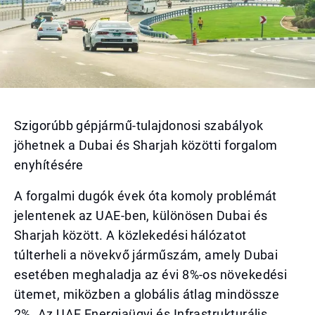
Szigorúbb gépjármű-tulajdonosi szabályok
jöhetnek a Dubai és Sharjah közötti forgalom
enyhítésére
A forgalmi dugók évek óta komoly problémát
jelentenek az UAE-ben, különösen Dubai és
Sharjah között. A közlekedési hálózatot
túlterheli a növekvő járműszám, amely Dubai
esetében meghaladja az évi 8%-os növekedési
ütemet, miközben a globális átlag mindössze
2%. Az UAE Energiaügyi és Infrastrukturális