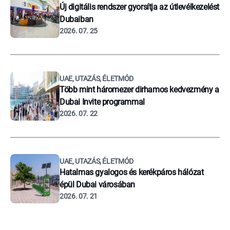
Új digitális rendszer gyorsítja az útlevélkezelést
Dubaiban
2026. 07. 25
UAE, UTAZÁS, ÉLETMÓD
Több mint háromezer dirhamos kedvezmény a
Dubai Invite programmal
2026. 07. 22
UAE, UTAZÁS, ÉLETMÓD
Hatalmas gyalogos és kerékpáros hálózat
épül Dubai városában
2026. 07. 21