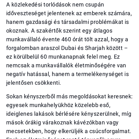
A közlekedési torlódások nem csupán
időveszteséget jelentenek az emberek számára,
hanem gazdasági és társadalmi problémákat is
okoznak. A szakértők szerint egy átlagos
munkavállaló évente 460 órát tölt azzal, hogy a
forgalomban araszol Dubai és Sharjah között –
ez körülbelül 60 munkanapnak felel meg. Ez
nemcsak a munkavállalók életminőségére van
negatív hatással, hanem a termelékenységet is
jelentősen csökkenti.
Sokan kényszerből más megoldásokat keresnek:
egyesek munkahelyükhöz közelebb eső,
ideiglenes lakások bérlésére kényszerülnek, míg
mások órákig várakoznak kávézókban vagy
mecsetekben, hogy elkerüljék a csúcsforgalmat.