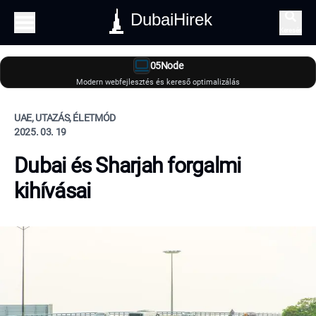
DubaiHirek
Keresés
05Node
Modern webfejlesztés és kereső optimalizálás
UAE, UTAZÁS, ÉLETMÓD
2025. 03. 19
Dubai és Sharjah forgalmi
kihívásai