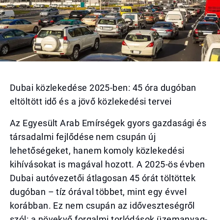
Dubai közlekedése 2025-ben: 45 óra dugóban
eltöltött idő és a jövő közlekedési tervei
Az Egyesült Arab Emírségek gyors gazdasági és
társadalmi fejlődése nem csupán új
lehetőségeket, hanem komoly közlekedési
kihívásokat is magával hozott. A 2025-ös évben
Dubai autóvezetői átlagosan 45 órát töltöttek
dugóban – tíz órával többet, mint egy évvel
korábban. Ez nem csupán az időveszteségről
szól: a növekvő forgalmi torlódások üzemanyag-