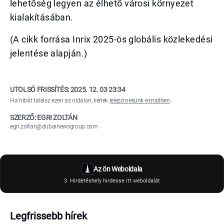
lehetőség legyen az élhető városi környezet
kialakításában.
(A cikk forrása Inrix 2025-ös globális közlekedési
jelentése alapján.)
UTOLSÓ FRISSÍTÉS:
2025. 12. 03 23:34
Ha hibát találsz ezen az oldalon, kérlek
jelezd nekünk e-mailben
.
SZERZŐ: EGRI ZOLTÁN
egri.zoltan@dubainewsgroup.com
Az ön Weboldala
3. Hirdetéshely hirdesse itt weboldalát
Legfrissebb hírek