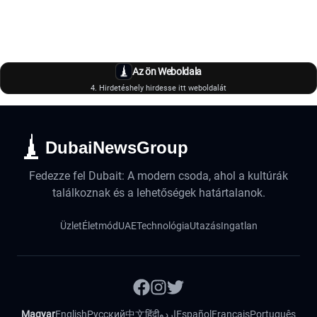
Az ön Weboldala
4. Hirdetéshely hirdesse itt weboldalát
DubaiNewsGroup
Fedezze fel Dubait: A modern csoda, ahol a kultúrák
találkoznak és a lehetőségek határtalanok.
Üzlet
Életmód
UAE
Technológia
Utazás
Ingatlan
Magyar
English
Русский
中文
हिंदी
اردو
Español
Français
Português