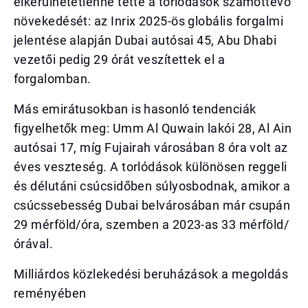
elkerülhetetlenné tette a torlódások számottevő
növekedését: az Inrix 2025-ös globális forgalmi
jelentése alapján Dubai autósai 45, Abu Dhabi
vezetői pedig 29 órát veszítettek el a
forgalomban.
Más emirátusokban is hasonló tendenciák
figyelhetők meg: Umm Al Quwain lakói 28, Al Ain
autósai 17, míg Fujairah városában 8 óra volt az
éves veszteség. A torlódások különösen reggeli
és délutáni csúcsidőben súlyosbodnak, amikor a
csúcssebesség Dubai belvárosában már csupán
29 mérföld/óra, szemben a 2023-as 33 mérföld/
órával.
Milliárdos közlekedési beruházások a megoldás
reményében