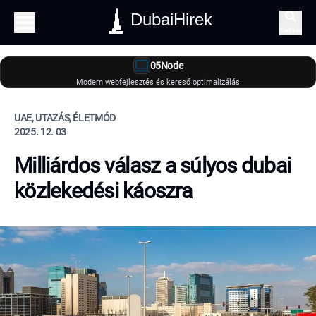
DubaiHirek
Keresés
05Node
Modern webfejlesztés és kereső optimalizálás
UAE, UTAZÁS, ÉLETMÓD
2025. 12. 03
Milliárdos válasz a súlyos dubai
közlekedési káoszra