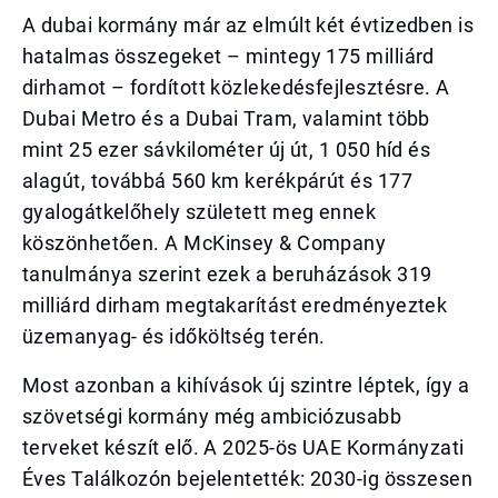
A dubai kormány már az elmúlt két évtizedben is
hatalmas összegeket – mintegy 175 milliárd
dirhamot – fordított közlekedésfejlesztésre. A
Dubai Metro és a Dubai Tram, valamint több
mint 25 ezer sávkilométer új út, 1 050 híd és
alagút, továbbá 560 km kerékpárút és 177
gyalogátkelőhely született meg ennek
köszönhetően. A McKinsey & Company
tanulmánya szerint ezek a beruházások 319
milliárd dirham megtakarítást eredményeztek
üzemanyag- és időköltség terén.
Most azonban a kihívások új szintre léptek, így a
szövetségi kormány még ambiciózusabb
terveket készít elő. A 2025-ös UAE Kormányzati
Éves Találkozón bejelentették: 2030-ig összesen