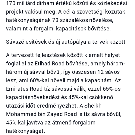
170 milliárd dirham értékű közúti és közlekedési
projekt valósul meg. A cél a szövetségi közutak
hatékonyságának 73 százalékos növelése,
valamint a forgalmi kapacitások bővítése.
Sávszélesítések és új autópálya a tervek között
A tervezett fejlesztések között kiemelt helyet
foglal el az Etihad Road bővítése, amely három-
három új sávval bővül, így összesen 12 sávos
lesz, ami 60%-kal növeli majd a kapacitást. Az
Emirates Road tíz sávossá válik, ezzel 65%-os
kapacitásnövekedést és 45%-kal csökkenő
utazási időt eredményezhet. A Sheikh
Mohammed bin Zayed Road is tíz sávra bővül,
45%-kal javítva az átmenő forgalom
hatékonyságát.