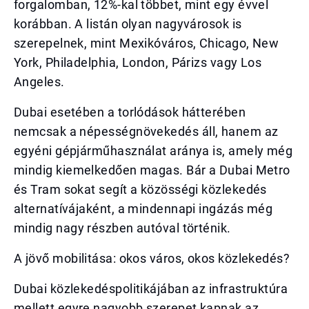
forgalomban, 12%-kal többet, mint egy évvel
korábban. A listán olyan nagyvárosok is
szerepelnek, mint Mexikóváros, Chicago, New
York, Philadelphia, London, Párizs vagy Los
Angeles.
Dubai esetében a torlódások hátterében
nemcsak a népességnövekedés áll, hanem az
egyéni gépjárműhasználat aránya is, amely még
mindig kiemelkedően magas. Bár a Dubai Metro
és Tram sokat segít a közösségi közlekedés
alternatívájaként, a mindennapi ingázás még
mindig nagy részben autóval történik.
A jövő mobilitása: okos város, okos közlekedés?
Dubai közlekedéspolitikájában az infrastruktúra
mellett egyre nagyobb szerepet kapnak az