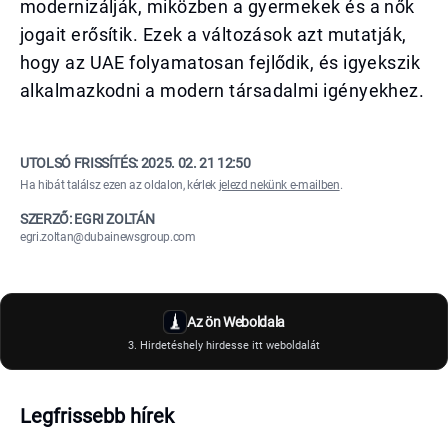
modernizálják, miközben a gyermekek és a nők
jogait erősítik. Ezek a változások azt mutatják,
hogy az UAE folyamatosan fejlődik, és igyekszik
alkalmazkodni a modern társadalmi igényekhez.
UTOLSÓ FRISSÍTÉS:
2025. 02. 21 12:50
Ha hibát találsz ezen az oldalon, kérlek
jelezd nekünk e-mailben
.
SZERZŐ: EGRI ZOLTÁN
egri.zoltan@dubainewsgroup.com
Az ön Weboldala
3. Hirdetéshely hirdesse itt weboldalát
Legfrissebb hírek