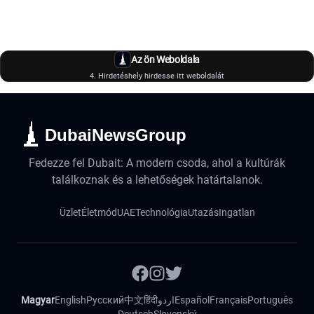
Az ön Weboldala
4. Hirdetéshely hirdesse itt weboldalát
DubaiNewsGroup
Fedezze fel Dubait: A modern csoda, ahol a kultúrák
találkoznak és a lehetőségek határtalanok.
Üzlet
Életmód
UAE
Technológia
Utazás
Ingatlan
Magyar
English
Русский
中文
हिंदी
اردو
Español
Français
Português