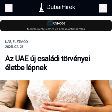
DubaiHirek
Keresés
05Node
Modern webfejlesztés és kereső optimalizálás
UAE, ÉLETMÓD
2025. 02. 21
Az UAE új családi törvényei
életbe lépnek