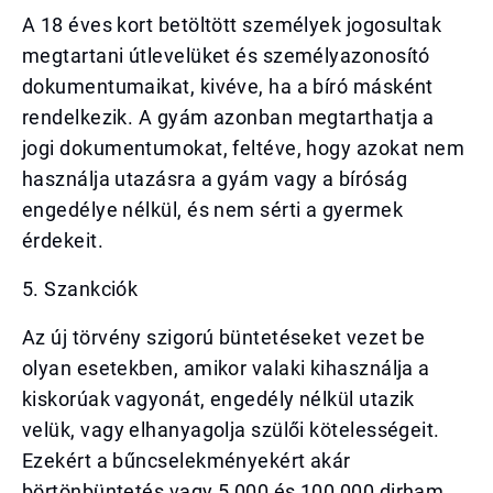
A 18 éves kort betöltött személyek jogosultak
megtartani útlevelüket és személyazonosító
dokumentumaikat, kivéve, ha a bíró másként
rendelkezik. A gyám azonban megtarthatja a
jogi dokumentumokat, feltéve, hogy azokat nem
használja utazásra a gyám vagy a bíróság
engedélye nélkül, és nem sérti a gyermek
érdekeit.
5. Szankciók
Az új törvény szigorú büntetéseket vezet be
olyan esetekben, amikor valaki kihasználja a
kiskorúak vagyonát, engedély nélkül utazik
velük, vagy elhanyagolja szülői kötelességeit.
Ezekért a bűncselekményekért akár
börtönbüntetés vagy 5 000 és 100 000 dirham