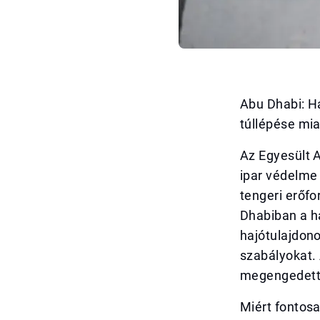
Abu Dhabi: Ha
túllépése mia
Az Egyesült 
ipar védelme
tengeri erőf
Dhabiban a h
hajótulajdon
szabályokat. 
megengedett n
Miért fontosa