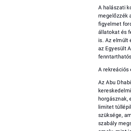
A halászati k
megelőzzék a
figyelmet for
állatokat és
is. Az elmúlt
az Egyesült A
fenntartható
A rekreációs 
Az Abu Dhabi
kereskedelmi 
horgásznak, 
limitet túllé
szüksége, am
szabály megs