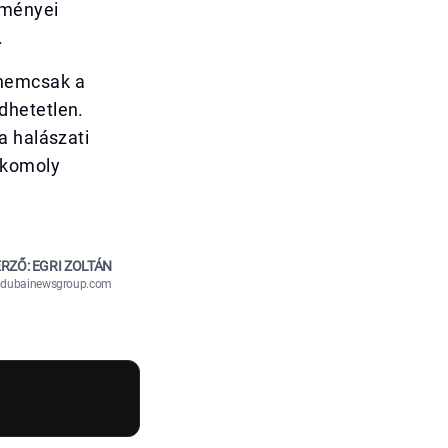
zményei
.
 nemcsak a
dhetetlen.
a halászati
 komoly
RZŐ: EGRI ZOLTÁN
n@dubainewsgroup.com