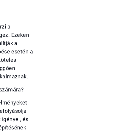
zi a
égez. Ezeken
ítják a
épése esetén a
köteles
függően
alkalmaznak.
k számára?
telményeket
efolyásolja
 igényel, és
lépítésének