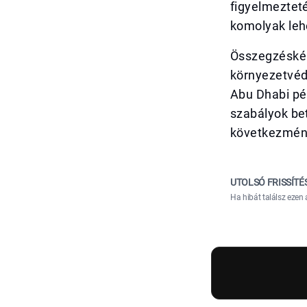
figyelmeztet
komolyak leh
Összegzéskén
környezetvéd
Abu Dhabi pél
szabályok be
következmény
UTOLSÓ FRISSÍTÉ
Ha hibát találsz ezen 