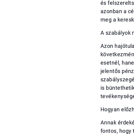
és felszerelt
azonban a cél
meg a kereske
A szabályok
Azon hajótul
következmény
esetnél, han
jelentős pénz
szabályszegé
is büntetheti
tevékenysége
Hogyan előz
Annak érdekéb
fontos, hogy 