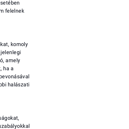
esetében
m felelnek
kat, komoly
jelenlegi
tó, amely
, ha a
 bevonásával
bi halászati
ságokat,
 szabályokkal