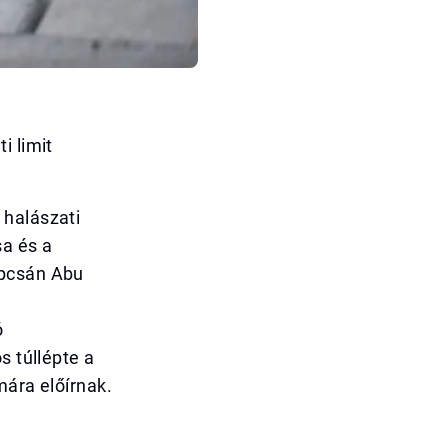
i limit
 halászati
sa és a
apcsán Abu
ó
s túllépte a
mára előírnak.