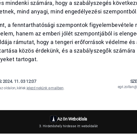
és mindenki számára, hogy a szabályszegés követke
etnek, mind anyagi, mind engedélyezési szempontból
t, a fenntarthatósági szempontok figyelembevétele
elem, hanem az emberi jólét szempontjából is elenge
dája rámutat, hogy a tengeri erőforrások védelme és 
tartása közös érdekünk, és a szabályszegők számára
eket tartogat.
S:
2024. 11. 03 12:07
SZE
egri.zolta
az oldalon, kérlek
jelezd nekünk e-mailben
.
Az ön Weboldala
3. Hirdetéshely hirdesse itt weboldalát