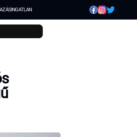
AZÁS
INGATLAN
ós
gű