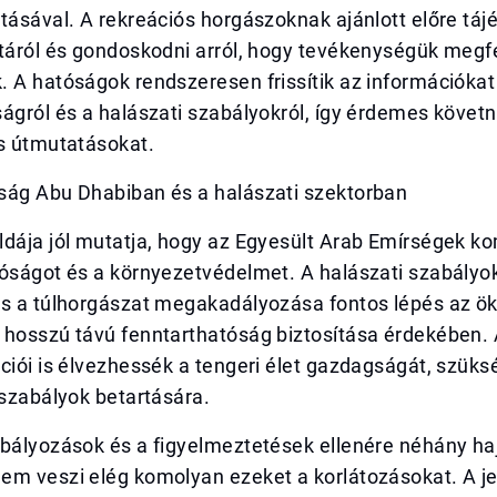
tásával. A rekreációs horgászoknak ajánlott előre táj
táról és gondoskodni arról, hogy tevékenységük megfe
 A hatóságok rendszeresen frissítik az információkat
ágról és a halászati szabályokról, így érdemes követni
és útmutatásokat.
ság Abu Dhabiban és a halászati szektorban
ldája jól mutatja, hogy az Egyesült Arab Emírségek k
tóságot és a környezetvédelmet. A halászati szabályo
és a túlhorgászat megakadályozása fontos lépés az ö
 hosszú távú fenntarthatóság biztosítása érdekében.
ciói is élvezhessék a tengeri élet gazdagságát, szüks
 szabályok betartására.
abályozások és a figyelmeztetések ellenére néhány ha
em veszi elég komolyan ezeket a korlátozásokat. A je