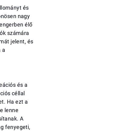
állományt és
lönösen nagy
 tengerben élő
ciók számára
mát jelent, és
a a
eációs és a
iós céllal
t. Ha ezt a
re lenne
ítanak. A
g fenyegeti,