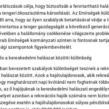
orlátozások célja, hogy biztosítsák a fenntartható hal
 tengeri ökoszisztéma károsítását. Az Emírségek kü
dít arra, hogy az ilyen szabályok betartásával védje a
 fenntartsa a tenger gazdagságát a következő generá
 években a halállomány csökkenése világszerte problé
rab Emírségek kormányzati szinten is fontosnak tartj
sági szempontok figyelembevételét.
és a kereskedelmi halászat közötti különbség
ban bevezetett szabályok különbséget tesznek a rekr
halászat között. Azok a hajótulajdonosok, akik rekreác
egy meghatározott napi kvótánál nem foghatnak többe
pik, az ő hajójuknak is kereskedelmi halászati engedély
elyet azonban a rekreációs hajók számára nem biztos
zegése esetén a hajótulajdonosokat súlyos pénzbírsá