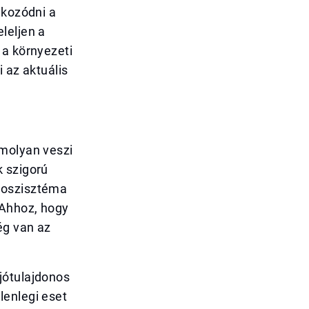
ékozódni a
leljen a
 a környezeti
 az aktuális
omolyan veszi
k szigorú
koszisztéma
 Ahhoz, hogy
ég van az
jótulajdonos
lenlegi eset