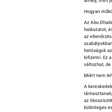
amely, mint j
Hogyan működ
Az Abu Dhabi
halászatot, 
az ellenőrzés
szabályokban 
hatóságok azo
kifizetni. Ez 
változhat, d
Miért nem le
A kereskedel
támasztanak,
az ökosziszté
különleges e