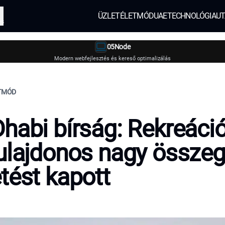
ÜZLET
ÉLETMÓD
UAE
TECHNOLÓGIA
UT
és
05Node
Modern webfejlesztés és kereső optimalizálás
ETMÓD
habi bírság: Rekreáci
ulajdonos nagy össze
tést kapott