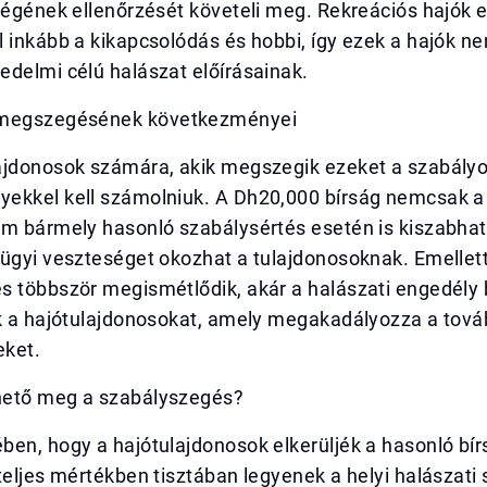
ségének ellenőrzését követeli meg. Rekreációs hajók 
 inkább a kikapcsolódás és hobbi, így ezek a hajók ne
delmi célú halászat előírásainak.
 megszegésének következményei
ajdonosok számára, akik megszegik ezeket a szabályo
ekkel kell számolniuk. A Dh20,000 bírság nemcsak a 
em bármely hasonló szabálysértés esetén is kiszabha
ügyi veszteséget okozhat a tulajdonosoknak. Emellett
s többször megismétlődik, akár a halászati engedély
k a hajótulajdonosokat, amely megakadályozza a továb
ket.
hető meg a szabályszegés?
en, hogy a hajótulajdonosok elkerüljék a hasonló bír
teljes mértékben tisztában legyenek a helyi halászati