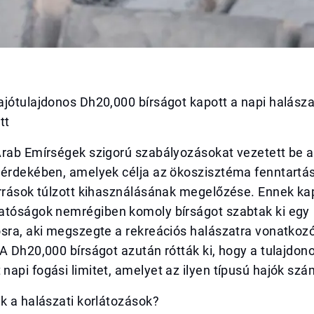
jótulajdonos Dh20,000 bírságot kapott a napi halászat
tt
Arab Emírségek szigorú szabályozásokat vezetett be a
 érdekében, amelyek célja az ökoszisztéma fenntartá
orrások túlzott kihasználásának megelőzése. Ennek k
atóságok nemrégiben komoly bírságot szabtak ki egy
osra, aki megszegte a rekreációs halászatra vonatkoz
A Dh20,000 bírságot azután rótták ki, hogy a tulajdono
api fogási limitet, amelyet az ilyen típusú hajók szá
k a halászati korlátozások?