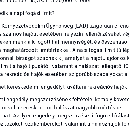
elen esetben is, akár Dh20,000 is lehet.
ik a napi fogási limit?
 Környezetvédelmi Ügynökség (EAD) szigorúan ellenőr
és számos hajóút esetében helyszíni ellenőrzéseket v
eken mérik a kifogott hal mennyiségét, és összehasonl
meghatározott limitértékkel. A napi fogási limit túll
nnali bírságot szabnak ki, amelyet a hajótulajdonos 
a limit a hajó típusától, valamint a halászat jellegétől 
e a rekreációs hajók esetében szigorúbb szabályokat 
het kereskedelmi engedélyt kiváltani rekreációs hajó
mi engedély megszerzésének feltételei komoly köve
 mivel a kereskedelmi halászat nagyobb mértékben b
mát. Az ilyen engedély megszerzése átfogó elbírálást
szközöket, szakembereket, valamint a halászhajók fe