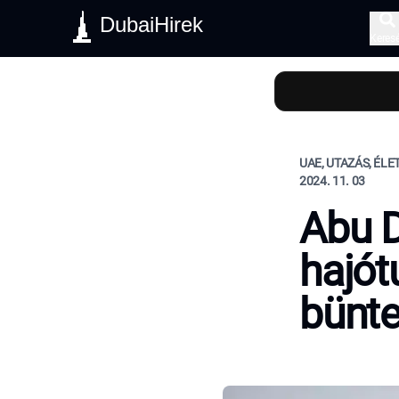
DubaiHirek
Keres
UAE, UTAZÁS, ÉL
2024. 11. 03
Abu D
hajót
bünte