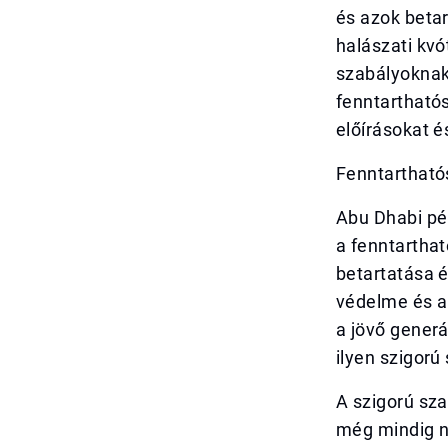
és azok betar
halászati kvó
szabályoknak.
fenntarthatós
előírásokat 
Fenntartható
Abu Dhabi pé
a fenntartha
betartatása 
védelme és a
a jövő generá
ilyen szigorú
A szigorú sz
még mindig n