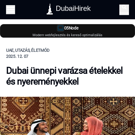
DubaiHirek
Keresés
05Node
Modern webfejlesztés és kereső optimalizálás
UAE, UTAZÁS, ÉLETMÓD
2025. 12. 07
Dubai ünnepi varázsa ételekkel
és nyereményekkel