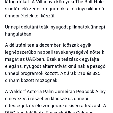
látogatókat. A Villanova környéki The Bolt Hole
szintén élő zenei programokkal és ínycsiklandó
ünnepi ételekkel készül.
Ünnepi délutáni teák: nyugodt pillanatok ünnepi
hangulatban
A délutáni tea a decemberi időszak egyik
legnépszerűbb nappali tevékenységévé nőtte ki
magát az UAE-ben. Ezek a teázások egyfajta
elegáns, nyugodt alternatívát kínálnak a pezsgő
ünnepi programok között. Az árak 210 és 325
dirham között mozognak.
A Waldorf Astoria Palm Jumeirah Peacock Alley
elnevezésű részében klasszikus ünnepi
édességek és élő zongoraszó kíséri a teázást. A
DIFC-ben található Peacock Alley Galeries