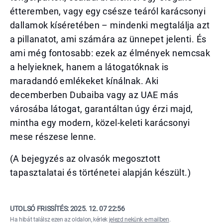
étteremben, vagy egy csésze teáról karácsonyi
dallamok kíséretében – mindenki megtalálja azt
a pillanatot, ami számára az ünnepet jelenti. És
ami még fontosabb: ezek az élmények nemcsak
a helyieknek, hanem a látogatóknak is
maradandó emlékeket kínálnak. Aki
decemberben Dubaiba vagy az UAE más
városába látogat, garantáltan úgy érzi majd,
mintha egy modern, közel-keleti karácsonyi
mese részese lenne.
(A bejegyzés az olvasók megosztott
tapasztalatai és történetei alapján készült.)
UTOLSÓ FRISSÍTÉS:
2025. 12. 07 22:56
Ha hibát találsz ezen az oldalon, kérlek
jelezd nekünk e-mailben
.