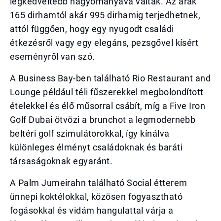
legkedveltebb hagyományává váltak. Az árak
165 dirhamtól akár 995 dirhamig terjedhetnek,
attól függően, hogy egy nyugodt családi
étkezésről vagy egy elegáns, pezsgővel kísért
eseményről van szó.
A Business Bay-ben található Rio Restaurant and
Lounge például téli fűszerekkel megbolondított
ételekkel és élő műsorral csábít, míg a Five Iron
Golf Dubai ötvözi a brunchot a legmodernebb
beltéri golf szimulátorokkal, így kínálva
különleges élményt családoknak és baráti
társaságoknak egyaránt.
A Palm Jumeirahn található Social étterem
ünnepi koktélokkal, közösen fogyasztható
fogásokkal és vidám hangulattal várja a