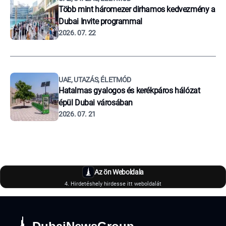
Több mint háromezer dirhamos kedvezmény a
Dubai Invite programmal
2026. 07. 22
UAE, UTAZÁS, ÉLETMÓD
Hatalmas gyalogos és kerékpáros hálózat
épül Dubai városában
2026. 07. 21
Az ön Weboldala
4. Hirdetéshely hirdesse itt weboldalát