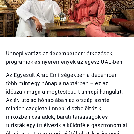
Ünnepi varázslat decemberben: étkezések,
programok és nyeremények az egész UAE-ben
Az Egyesült Arab Emírségekben a december
több mint egy hónap a naptárban – ez az
időszak maga a megtestesült ünnepi hangulat.
Az év utolsó hónapjában az ország szinte
minden szeglete ünnepi díszbe öltözik,
miközben családok, baráti társaságok és
turisták együtt élvezik a különféle gasztronómiai
élményeket, nyereményjátékokat, karácsonyi