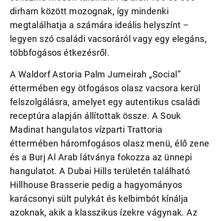
dirham között mozognak, így mindenki
megtalálhatja a számára ideális helyszínt –
legyen szó családi vacsoráról vagy egy elegáns,
többfogásos étkezésről.
A Waldorf Astoria Palm Jumeirah „Social”
éttermében egy ötfogásos olasz vacsora kerül
felszolgálásra, amelyet egy autentikus családi
receptúra alapján állítottak össze. A Souk
Madinat hangulatos vízparti Trattoria
éttermében háromfogásos olasz menü, élő zene
és a Burj Al Arab látványa fokozza az ünnepi
hangulatot. A Dubai Hills területén található
Hillhouse Brasserie pedig a hagyományos
karácsonyi sült pulykát és kelbimbót kínálja
azoknak, akik a klasszikus ízekre vágynak. Az