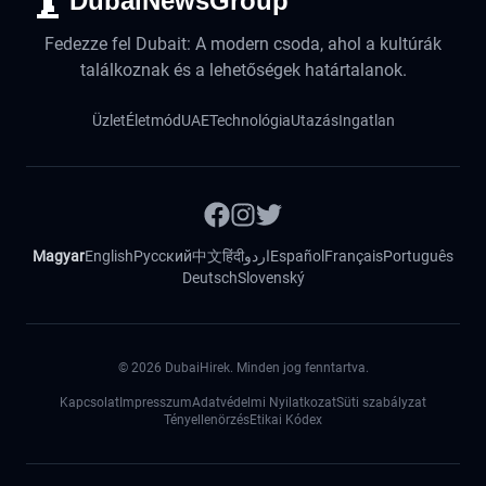
DubaiNewsGroup
Fedezze fel Dubait: A modern csoda, ahol a kultúrák
találkoznak és a lehetőségek határtalanok.
Üzlet
Életmód
UAE
Technológia
Utazás
Ingatlan
Magyar
English
Русский
中文
हिंदी
اردو
Español
Français
Português
Deutsch
Slovenský
©
2026
DubaiHirek. Minden jog fenntartva.
Kapcsolat
Impresszum
Adatvédelmi Nyilatkozat
Süti szabályzat
Tényellenörzés
Etikai Kódex