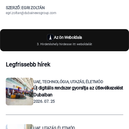
SZERZŐ: EGRI ZOLTÁN
egri.zoltan@dubainewsgroup.com
Az ön Weboldala
3. Hirdetéshely hirdesse itt weboldalát
Legfrissebb hírek
UAE, TECHNOLÓGIA, UTAZÁS, ÉLETMÓD
Új digitális rendszer gyorsítja az útlevélkezelést
Dubaiban
2026. 07. 25
UAE, UTAZÁS, ÉLETMÓD