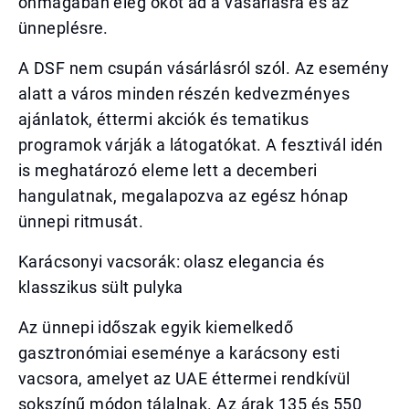
önmagában elég okot ad a vásárlásra és az
ünneplésre.
A DSF nem csupán vásárlásról szól. Az esemény
alatt a város minden részén kedvezményes
ajánlatok, éttermi akciók és tematikus
programok várják a látogatókat. A fesztivál idén
is meghatározó eleme lett a decemberi
hangulatnak, megalapozva az egész hónap
ünnepi ritmusát.
Karácsonyi vacsorák: olasz elegancia és
klasszikus sült pulyka
Az ünnepi időszak egyik kiemelkedő
gasztronómiai eseménye a karácsony esti
vacsora, amelyet az UAE éttermei rendkívül
sokszínű módon tálalnak. Az árak 135 és 550