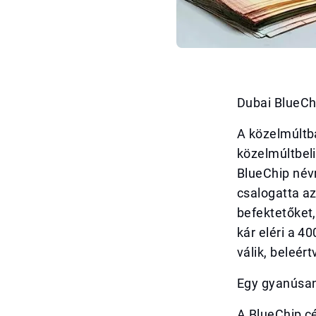
Dubai BlueChi
A közelmúltb
közelmúltbeli
BlueChip név
csalogatta az
befektetőket,
kár eléri a 4
válik, beleért
Egy gyanúsa
A BlueChip cé