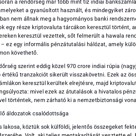
orán a rendőrség már több mint tíz indiai bankszámlá
amelyeket a gyanúsított használt, és mindegyiket záro
an nem állnak meg a hagyományos banki rendszerné
 egy része kriptovaluta tárcákon keresztül történt, 
nereken keresztül vezettek, sőt felmerült a hawala ren
 – ez egy informális pénzátutalási hálózat, amely kül
mon követhető.
őrség szerint eddig közel 970 crore indiai rúpia (nagy
) értékű tranzakciót sikerült visszakövetni. Ezek az ö
mlákon keresztül kerültek elrejtésre, majd kriptovalu
gsúlyozta: mivel ezek az átutalások a hivatalos pénz
el történtek, nem zárható ki a nemzetbiztonsági von
lő áldozatok csalódottsága
lakosa, köztük sok külföldi, jelentős összegeket fekte
szerébe. Volt, aki teljes megtakarítását vesztette el. 