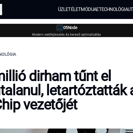
ÜZLET
ÉLETMÓD
UAE
TECHNOLÓGIA
UT
és
05Node
Modern webfejlesztés és kereső optimalizálás
HNOLÓGIA
illió dirham tűnt el
alanul, letartóztatták 
hip vezetőjét