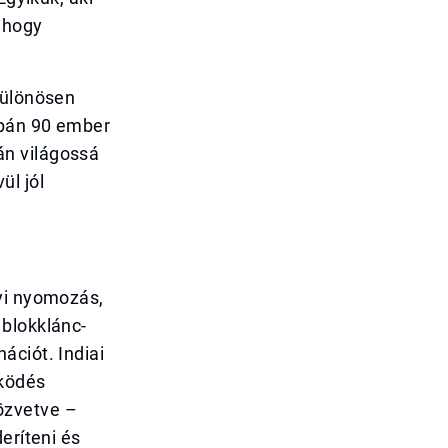
, hogy
különösen
upán 90 ember
ján világossá
ül jól
gyi nyomozás,
 blokklánc-
ációt. Indiai
űködés
özvetve –
eríteni és