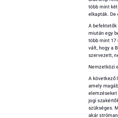
több mint két
elkapták. De 
A befektetők 
miután egy be
több mint 17 m
vált, hogy a 
szervezett, n
Nemzetközi 
A következő 
amely magába
elemzéseket é
jogi szakért
szükséges. M
akár strómano