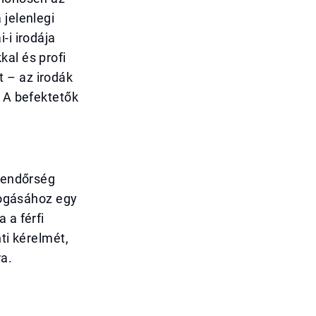
 jelenlegi
-i irodája
kal és profi
 – az irodák
. A befektetők
 rendőrség
lfogásához egy
 a férfi
ti kérelmét,
ra.