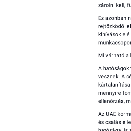
zárolni kell, 
Ez azonban n
rejtőzködő je
kihívások elé
munkacsoport
Mi várható a
A hatóságok 
vesznek. A c
kártalanítása
mennyire fon
ellenőrzés, 
Az UAE kormá
és csalás ell
hatóságai is