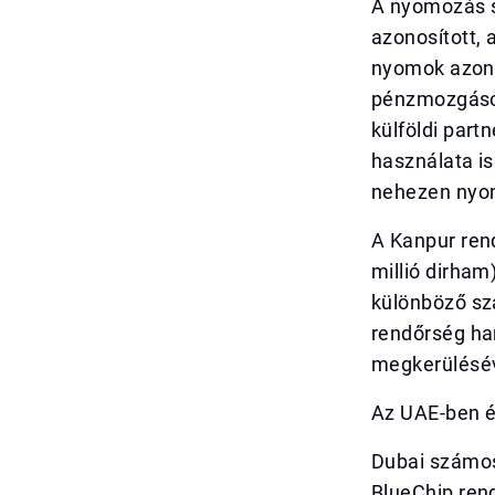
A nyomozás s
azonosított, 
nyomok azonb
pénzmozgások
külföldi part
használata is
nehezen nyo
A Kanpur rend
millió dirham
különböző szá
rendőrség han
megkerülésév
Az UAE-ben é
Dubai számos 
BlueChip rend