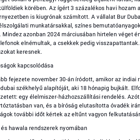
ülföldiek körében. Az ígért 3 százalékos havi hozam a
nyezetben is kiugrónak számított. A vállalat Bur Dubai
félszolgálati munkatársakkal, színes bemutatóanyagok
. Mindez azonban 2024 márciusában hirtelen véget ért
telefonok elnémultak, a csekkek pedig visszapattantak
szokat keresnek.
tóságok kapcsolódása
abb fejezete november 30-án íródott, amikor az indiai
 dubai székhelyű alapítóját, aki 18 hónapig bujkált. E
etett: egy élelmiszer-házhozszállítási rendelés. Azóta
rtóztatásban van, és a bíróság elutasította óvadék irán
ágok további időt kértek az eltűnt vagyon felkutatásá
k és hawala rendszerek nyomában