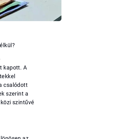
élkül?
b
t kapott. A
tekkel
a csalódott
k szerint a
tközi szintűvé
ülönösen az