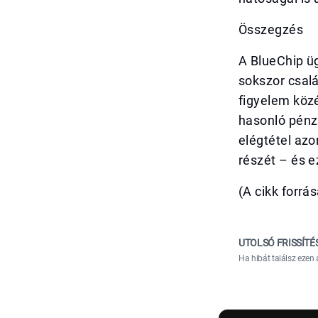
Összegzés
A BlueChip üg
sokszor csal
figyelem köz
hasonló pénz
elégtétel azo
részét – és e
(A cikk forrás
UTOLSÓ FRISSÍTÉ
Ha hibát találsz ezen 