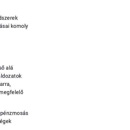
dszerek
zásai komoly
ső alá
áldozatok
arra,
 megfelelő
a pénzmosás
ségek