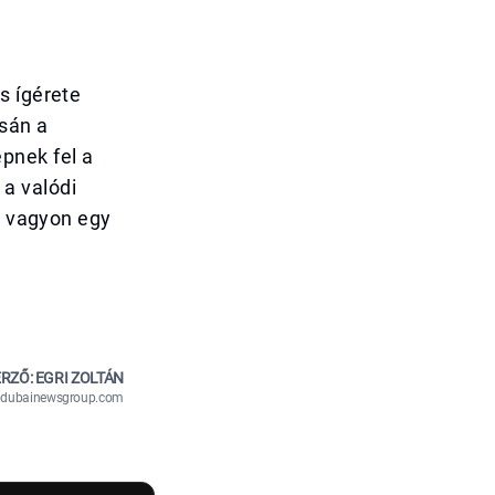
s ígérete
csán a
pnek fel a
a valódi
 a vagyon egy
RZŐ: EGRI ZOLTÁN
n@dubainewsgroup.com