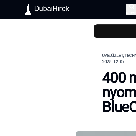
DubaiHirek
Keres
UAE, ÜZLET, TEC
2025. 12. 07
400 m
nyomt
BlueC