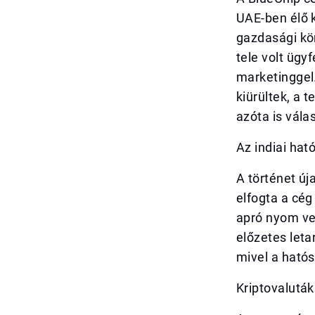
UAE-ben élő k
gazdasági kör
tele volt ügy
marketinggel
kiürültek, a 
azóta is vála
Az indiai ha
A történet új
elfogta a cég
apró nyom vez
előzetes leta
mivel a hatós
Kriptovalutá