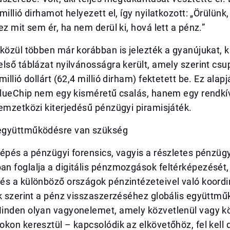
millió dirhamot helyezett el, így nyilatkozott: „Örülünk
ez mit sem ér, ha nem derül ki, hová lett a pénz.”
közül többen már korábban is jelezték a gyanújukat, 
lső táblázat nyilvánosságra került, amely szerint cs
illió dollárt (62,4 millió dirham) fektetett be. Ez alap
BlueChip nem egy kisméretű csalás, hanem egy rendkív
emzetközi kiterjedésű pénzügyi piramisjáték.
együttműködésre van szükség
lépés a pénzügyi forensics, vagyis a részletes pénzü
n foglalja a digitális pénzmozgások feltérképezését,
s a különböző országok pénzintézeteivel való koordin
ők szerint a pénz visszaszerzéséhez globális együttm
inden olyan vagyonelemet, amely közvetlenül vagy k
kon keresztül – kapcsolódik az elkövetőhöz, fel kell d