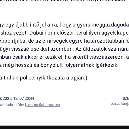
y egy újabb intő jel arra, hogy a gyors meggazdagodá
áshoz vezet. Dubai nem először kerül ilyen ügyek kap
éppontjába, de az emírségek egyre határozottabban lé
ügyi visszaélésekkel szemben. Az áldozatok számára 
nban csak akkor érkezik el, ha sikerül visszaszerezni
z még hosszú és bonyolult folyamatnak ígérkezik.
a Indian police nyilatkozata alapján.)
S:
2025. 12. 07 22:44
SZE
egri.zolta
az oldalon, kérlek
jelezd nekünk e-mailben
.