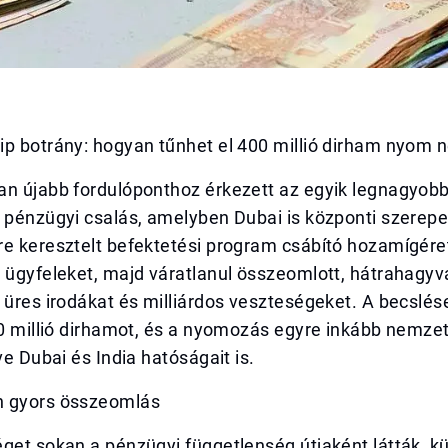
p botrány: hogyan tűnhet el 400 millió dirham nyom n
an újabb fordulóponthoz érkezett az egyik legnagyob
 pénzügyi csalás, amelyben Dubai is központi szerepe
re keresztelt befektetési program csábító hozamígére
 ügyfeleket, majd váratlanul összeomlott, hátrahagyv
 üres irodákat és milliárdos veszteségeket. A becslése
00 millió dirhamot, és a nyomozás egyre inkább nemze
ve Dubai és India hatóságait is.
n gyors összeomlás
get sokan a pénzügyi függetlenség útjaként látták, k