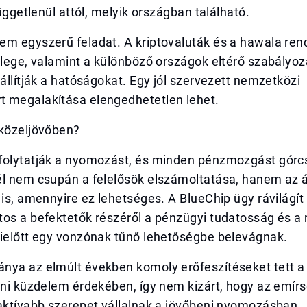
függetlenül attól, melyik országban található.
em egyszerű feladat. A kriptovaluták és a hawala ren
llege, valamint a különböző országok eltérő szabályo
 állítják a hatóságokat. Egy jól szervezett nemzetközi
 megalakítása elengedhetetlen lehet.
 közeljövőben?
folytatják a nyomozást, és minden pénzmozgást górc
él nem csupán a felelősök elszámoltatása, hanem az 
 is, amennyire ez lehetséges. A BlueChip ügy rávilágít 
tos a befektetők részéről a pénzügyi tudatosság és a
mielőtt egy vonzónak tűnő lehetőségbe belevágnak.
nya az elmúlt években komoly erőfeszítéseket tett 
eni küzdelem érdekében, így nem kizárt, hogy az emír
 aktívabb szerepet vállalnak a jövőbeni nyomozásban.