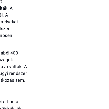
t
lták. A
l. A
amelyeket
dszer
önösen
jából 400
sszegek
tává váltak. A
ügyi rendszer
atkozás sem.
tett be a
Egyikük, aki