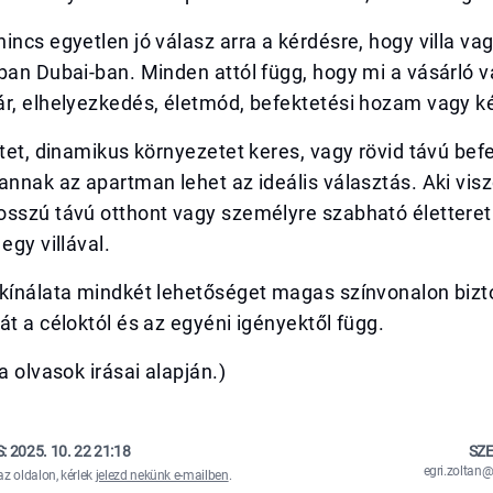
incs egyetlen jó válasz arra a kérdésre, hogy villa v
ban Dubai-ban. Minden attól függ, hogy mi a vásárló v
ár, elhelyezkedés, életmód, befektetési hozam vagy 
etet, dinamikus környezetet keres, vagy rövid távú be
annak az apartman lehet az ideális választás. Aki visz
osszú távú otthont vagy személyre szabható életteret
egy villával.
kínálata mindkét lehetőséget magas színvonalon bizto
át a céloktól és az egyéni igényektől függ.
a olvasok irásai alapján.)
S:
2025. 10. 22 21:18
SZE
egri.zolta
az oldalon, kérlek
jelezd nekünk e-mailben
.