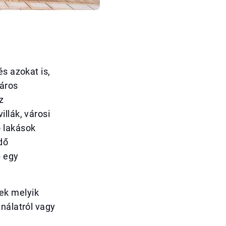
s azokat is,
város
z
llák, városi
ó lakások
dő
b egy
ek melyik
nálatról vagy