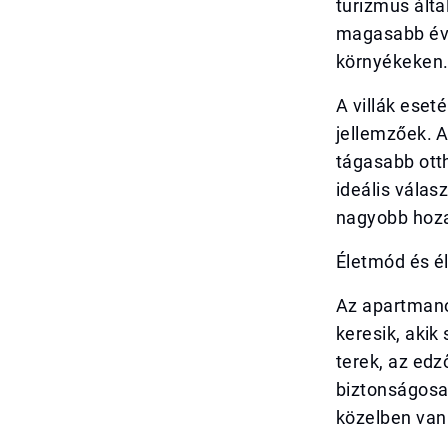
turizmus álta
magasabb éve
környékeken
A villák eset
jellemzőek. A
tágasabb otth
ideális válas
nagyobb hoza
Életmód és él
Az apartmano
keresik, aki
terek, az edz
biztonságosak
közelben van