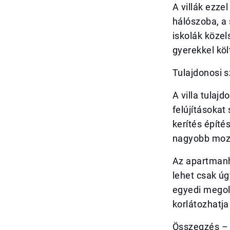
A villák ezze
hálószoba, a 
iskolák közel
gyerekkel köl
Tulajdonosi 
A villa tula
felújításokat
kerítés építé
nagyobb mozg
Az apartmanh
lehet csak úg
egyedi megol
korlátozhatja
Összegzés – s