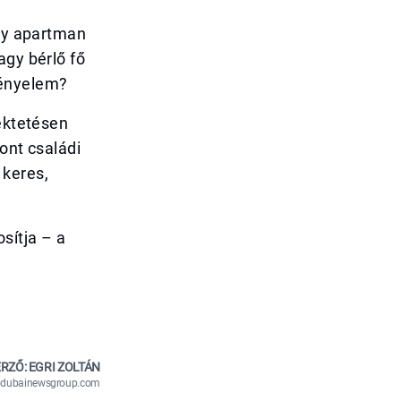
agy apartman
agy bérlő fő
kényelem?
fektetésen
ont családi
 keres,
sítja – a
RZŐ: EGRI ZOLTÁN
n@dubainewsgroup.com