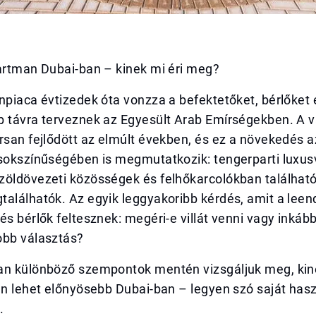
partman Dubai-ban – kinek mi éri meg?
npiaca évtizedek óta vonzza a befektetőket, bérlőket é
b távra terveznek az Egyesült Arab Emírségekben. A 
rsan fejlődött az elmúlt években, és ez a növekedés a
sokszínűségében is megmutatkozik: tengerparti luxusvi
zöldövezeti közösségek és felhőkarcolókban találhat
alálhatók. Az egyik leggyakoribb kérdés, amit a leen
és bérlők feltesznek: megéri-e villát venni vagy inkáb
obb választás?
an különböző szempontok mentén vizsgáljuk meg, kin
an lehet előnyösebb Dubai-ban – legyen szó saját hasz
.