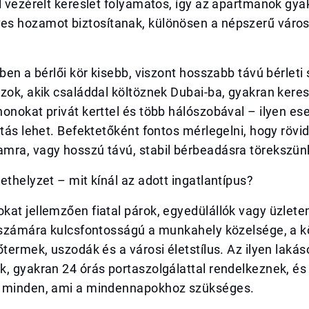
l vezérelt kereslet folyamatos, így az apartmanok gya
s hozamot biztosítanak, különösen a népszerű város
.
ében a bérlői kör kisebb, viszont hosszabb távú bérlet
zok, akik családdal költöznek Dubai-ba, gyakran kere
onokat privát kerttel és több hálószobával – ilyen ese
ztás lehet. Befektetőként fontos mérlegelni, hogy rövid
mra, vagy hosszú távú, stabil bérbeadásra törekszün
ethelyzet – mit kínál az adott ingatlantípus?
kat jellemzően fiatal párok, egyedülállók vagy üzlet
k számára kulcsfontosságú a munkahely közelsége, a 
őtermek, uszodák és a városi életstílus. Az ilyen lakás
, gyakran 24 órás portaszolgálattal rendelkeznek, és
 minden, ami a mindennapokhoz szükséges.