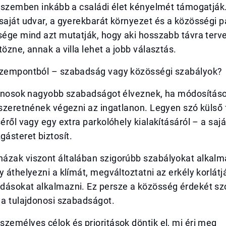
l szemben inkább a családi élet kényelmét támogatják
saját udvar, a gyerekbarát környezet és a közösségi 
sége mind azt mutatják, hogy aki hosszabb távra terv
tözne, annak a villa lehet a jobb választás.
szempontból – szabadság vagy közösségi szabályok?
jdonosok nagyobb szabadságot élveznek, ha módosításo
 szeretnének végezni az ingatlanon. Legyen szó külső f
séről vagy egy extra parkolóhely kialakításáról – a sajá
ásteret biztosít.
ázak viszont általában szigorúbb szabályokat alkal
y áthelyezni a klímát, megváltoztatni az erkély korlátj
dásokat alkalmazni. Ez persze a közösség érdekét szo
 a tulajdonosi szabadságot.
zemélyes célok és prioritások döntik el, mi éri meg