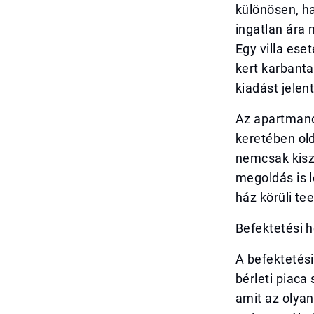
különösen, ha
ingatlan ára 
Egy villa es
kert karbanta
kiadást jelen
Az apartmano
keretében old
nemcsak kisz
megoldás is l
ház körüli te
Befektetési 
A befektetési
bérleti piaca
amit az olyan