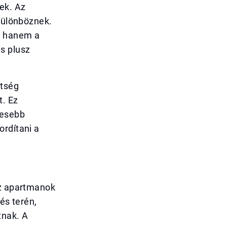
ek. Az
 különböznek.
, hanem a
s plusz
ltség
t. Ez
mesebb
ordítani a
Az apartmanok
és terén,
tnak. A