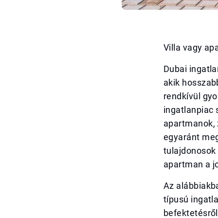
Villa vagy a
Dubai ingatla
akik hosszab
rendkívül gyo
ingatlanpiac 
apartmanok, 
egyaránt megt
tulajdonosok 
apartman a j
Az alábbiakb
típusú ingatl
befektetésről