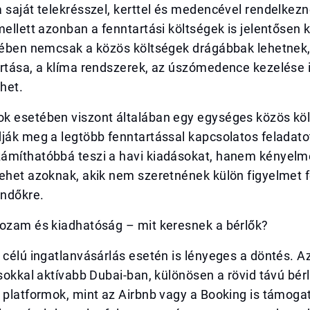
 saját telekrésszel, kerttel és medencével rendelkezn
mellett azonban a fenntartási költségek is jelentősen
etében nemcsak a közös költségek drágábbak lehetnek
rtása, a klíma rendszerek, az úszómedence kezelése i
thet.
k esetében viszont általában egy egységes közös kö
ják meg a legtöbb fenntartással kapcsolatos feladato
ámíthatóbbá teszi a havi kiadásokat, hanem kényel
ehet azoknak, akik nem szeretnének külön figyelmet f
endőkre.
hozam és kiadhatóság – mit keresnek a bérlők?
 célú ingatlanvásárlás esetén is lényeges a döntés. 
 sokkal aktívabb Dubai-ban, különösen a rövid távú bérl
 platformok, mint az Airbnb vagy a Booking is támoga