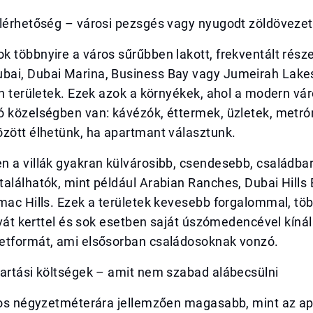
elérhetőség – városi pezsgés vagy nyugodt zöldövezet
 többnyire a város sűrűbben lakott, frekventált része
ai, Dubai Marina, Business Bay vagy Jumeirah Lake
en területek. Ezek azok a környékek, ahol a modern vár
ó közelségben van: kávézók, éttermek, üzletek, metr
özött élhetünk, ha apartmant választunk.
n a villák gyakran külvárosibb, csendesebb, családba
alálhatók, mint például Arabian Ranches, Dubai Hills 
mac Hills. Ezek a területek kevesebb forgalommal, töb
rivát kerttel és sok esetben saját úszómedencével kíná
etformát, ami elsősorban családosoknak vonzó.
tartási költségek – amit nem szabad alábecsülni
agos négyzetméterára jellemzően magasabb, mint az a