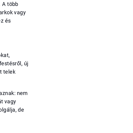
. A több
parkok vagy
ez és
kat,
estésről, új
t telek
maznak: nem
át vagy
lgálja, de