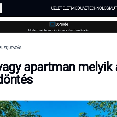
ÜZLET
ÉLETMÓD
UAE
TECHNOLÓGIA
UT
és
05Node
Modern webfejlesztés és kereső optimalizálás
ZLET, UTAZÁS
 vagy apartman melyik 
döntés