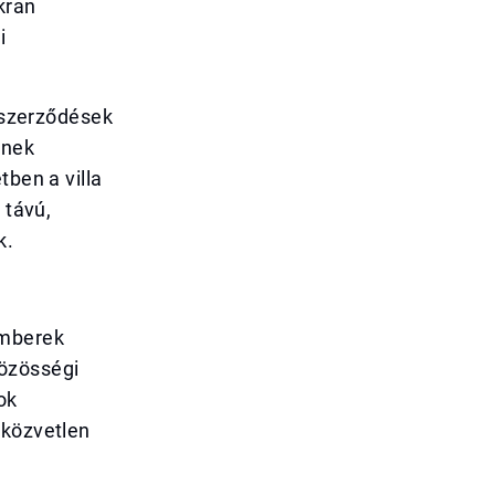
kran
i
i szerződések
snek
tben a villa
 távú,
k.
emberek
közösségi
ok
 közvetlen