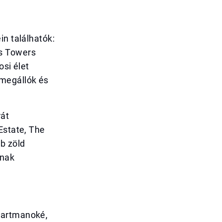
in találhatók:
s Towers
osi élet
ómegállók és
rát
Estate, The
b zöld
lnak
partmanoké,