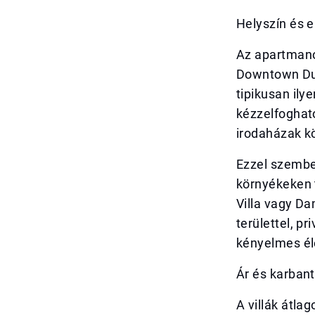
Helyszín és 
Az apartmanok
Downtown Dub
tipikusan ily
kézzelfoghat
irodaházak k
Ezzel szembe
környékeken t
Villa vagy Da
területtel, p
kényelmes él
Ár és karban
A villák átl