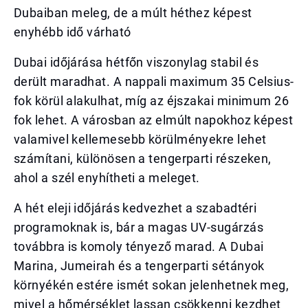
Dubaiban meleg, de a múlt héthez képest
enyhébb idő várható
Dubai időjárása hétfőn viszonylag stabil és
derült maradhat. A nappali maximum 35 Celsius-
fok körül alakulhat, míg az éjszakai minimum 26
fok lehet. A városban az elmúlt napokhoz képest
valamivel kellemesebb körülményekre lehet
számítani, különösen a tengerparti részeken,
ahol a szél enyhítheti a meleget.
A hét eleji időjárás kedvezhet a szabadtéri
programoknak is, bár a magas UV-sugárzás
továbbra is komoly tényező marad. A Dubai
Marina, Jumeirah és a tengerparti sétányok
környékén estére ismét sokan jelenhetnek meg,
mivel a hőmérséklet lassan csökkenni kezdhet