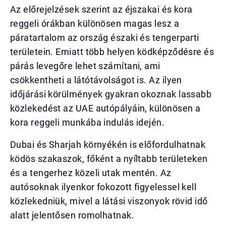
Az előrejelzések szerint az éjszakai és kora
reggeli órákban különösen magas lesz a
páratartalom az ország északi és tengerparti
területein. Emiatt több helyen ködképződésre és
párás levegőre lehet számítani, ami
csökkentheti a látótávolságot is. Az ilyen
időjárási körülmények gyakran okoznak lassabb
közlekedést az UAE autópályáin, különösen a
kora reggeli munkába indulás idején.
Dubai és Sharjah környékén is előfordulhatnak
ködös szakaszok, főként a nyíltabb területeken
és a tengerhez közeli utak mentén. Az
autósoknak ilyenkor fokozott figyelessel kell
közlekedniük, mivel a látási viszonyok rövid idő
alatt jelentősen romolhatnak.