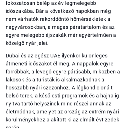
fokozatosan belép az év legmelegebb
időszakába. Bár a következő napokban még
nem várhatók rekorddöntő hőmérsékletek a
nagyvárosokban, a magas páratartalom és az
egyre melegebb éjszakák már egyértelműen a
közelgő nyár jelei.
Dubai és az egész UAE ilyenkor különleges
átmeneti időszakot él meg. A nappalok egyre
forróbbak, a levegő egyre párásabb, miközben a
lakosok és a turisták is alkalmazkodnak a
hosszabb nyári szezonhoz. A légkondicionált
belső terek, a késő esti programok és a hajnalig
nyitva tartó helyszínek mind részei annak az
életmódnak, amelyet az ország az extrém nyári
körülményekhez alakított ki az elmúlt évtizedek
során.