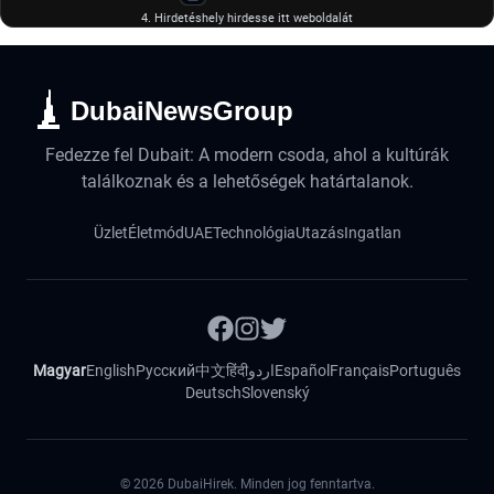
4. Hirdetéshely hirdesse itt weboldalát
DubaiNewsGroup
Fedezze fel Dubait: A modern csoda, ahol a kultúrák
találkoznak és a lehetőségek határtalanok.
Üzlet
Életmód
UAE
Technológia
Utazás
Ingatlan
Magyar
English
Русский
中文
हिंदी
اردو
Español
Français
Português
Deutsch
Slovenský
©
2026
DubaiHirek. Minden jog fenntartva.