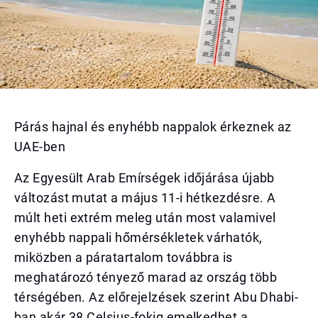
Párás hajnal és enyhébb nappalok érkeznek az
UAE-ben
Az Egyesült Arab Emírségek időjárása újabb
változást mutat a május 11-i hétkezdésre. A
múlt heti extrém meleg után most valamivel
enyhébb nappali hőmérsékletek várhatók,
miközben a páratartalom továbbra is
meghatározó tényező marad az ország több
térségében. Az előrejelzések szerint Abu Dhabi-
ban akár 38 Celsius-fokig emelkedhet a