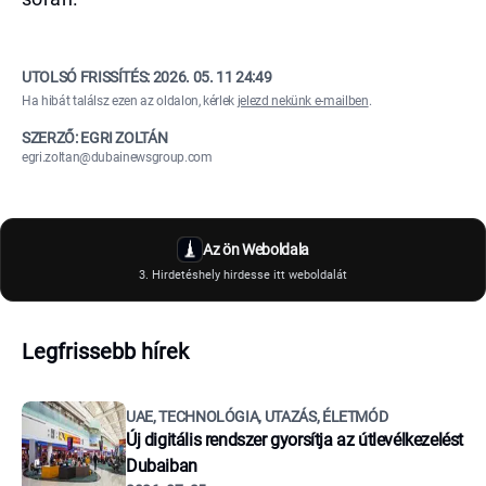
UTOLSÓ FRISSÍTÉS:
2026. 05. 11 24:49
Ha hibát találsz ezen az oldalon, kérlek
jelezd nekünk e-mailben
.
SZERZŐ: EGRI ZOLTÁN
egri.zoltan@dubainewsgroup.com
Az ön Weboldala
3. Hirdetéshely hirdesse itt weboldalát
Legfrissebb hírek
UAE, TECHNOLÓGIA, UTAZÁS, ÉLETMÓD
Új digitális rendszer gyorsítja az útlevélkezelést
Dubaiban