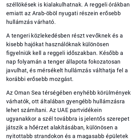
széllökések is kialakulhatnak. A reggeli órákban
emiatt az Arab-öböl nyugati részein erősebb
hullámzás várható.
A tengeri közlekedésben részt vevőknek és a
kisebb hajókat használóknak különösen
figyelniük kell a reggeli időszakban. Később a
nap folyamán a tenger állapota fokozatosan
javulhat, és mérsékelt hullámzás válthatja fel a
korábbi erősebb mozgást.
Az Oman Sea térségében enyhébb körülmények
várhatók, ott általában gyengébb hullámzásra
lehet számítani. Az UAE partvidékein
ugyanakkor a szél továbbra is jelentős szerepet
játszik a hőérzet alakításában, különösen a
nyitottabb strandokon és a magasabb épületek