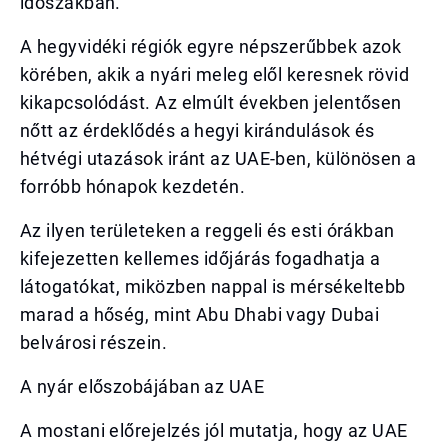
időszakban.
A hegyvidéki régiók egyre népszerűbbek azok
körében, akik a nyári meleg elől keresnek rövid
kikapcsolódást. Az elmúlt években jelentősen
nőtt az érdeklődés a hegyi kirándulások és
hétvégi utazások iránt az UAE-ben, különösen a
forróbb hónapok kezdetén.
Az ilyen területeken a reggeli és esti órákban
kifejezetten kellemes időjárás fogadhatja a
látogatókat, miközben nappal is mérsékeltebb
marad a hőség, mint Abu Dhabi vagy Dubai
belvárosi részein.
A nyár előszobájában az UAE
A mostani előrejelzés jól mutatja, hogy az UAE