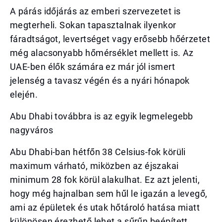
A párás időjárás az emberi szervezetet is
megterheli. Sokan tapasztalnak ilyenkor
fáradtságot, levertséget vagy erősebb hőérzetet
még alacsonyabb hőmérséklet mellett is. Az
UAE-ben élők számára ez már jól ismert
jelenség a tavasz végén és a nyári hónapok
elején.
Abu Dhabi továbbra is az egyik legmelegebb
nagyváros
Abu Dhabi-ban hétfőn 38 Celsius-fok körüli
maximum várható, miközben az éjszakai
minimum 28 fok körül alakulhat. Ez azt jelenti,
hogy még hajnalban sem hűl le igazán a levegő,
ami az épületek és utak hőtároló hatása miatt
különösen érezhető lehet a sűrűn beépített