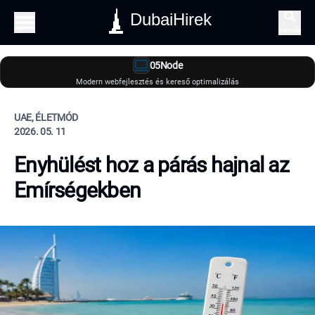
DubaiHirek
Keresés
05Node
Modern webfejlesztés és kereső optimalizálás
UAE, ÉLETMÓD
2026. 05. 11
Enyhülést hoz a párás hajnal az
Emírségekben