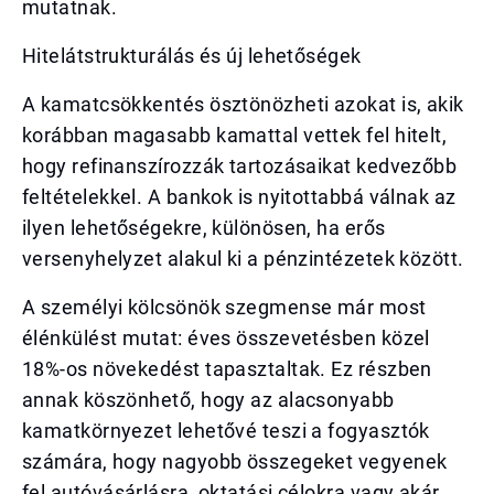
mutatnak.
Hitelátstrukturálás és új lehetőségek
A kamatcsökkentés ösztönözheti azokat is, akik
korábban magasabb kamattal vettek fel hitelt,
hogy refinanszírozzák tartozásaikat kedvezőbb
feltételekkel. A bankok is nyitottabbá válnak az
ilyen lehetőségekre, különösen, ha erős
versenyhelyzet alakul ki a pénzintézetek között.
A személyi kölcsönök szegmense már most
élénkülést mutat: éves összevetésben közel
18%-os növekedést tapasztaltak. Ez részben
annak köszönhető, hogy az alacsonyabb
kamatkörnyezet lehetővé teszi a fogyasztók
számára, hogy nagyobb összegeket vegyenek
fel autóvásárlásra, oktatási célokra vagy akár