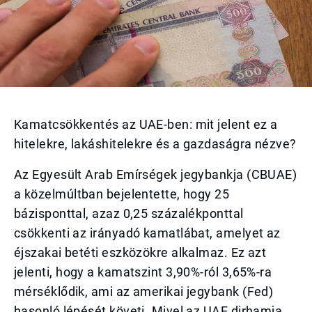
Kamatcsökkentés az UAE-ben: mit jelent ez a
hitelekre, lakáshitelekre és a gazdaságra nézve?
Az Egyesült Arab Emírségek jegybankja (CBUAE)
a közelmúltban bejelentette, hogy 25
bázisponttal, azaz 0,25 százalékponttal
csökkenti az irányadó kamatlábat, amelyet az
éjszakai betéti eszközökre alkalmaz. Ez azt
jelenti, hogy a kamatszint 3,90%-ról 3,65%-ra
mérséklődik, ami az amerikai jegybank (Fed)
hasonló lépését követi. Mivel az UAE dirhamja