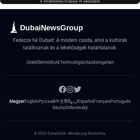
4. Hirdetéshely hirdesse itt weboldalát
DubaiNewsGroup
Fedezze fel Dubait: A modern csoda, ahol a kultúrák
találkoznak és a lehetőségek határtalanok.
Üzlet
Életmód
UAE
Technológia
Utazás
Ingatlan
Magyar
English
Русский
中文
हिंदी
اردو
Español
Français
Português
Deutsch
Slovenský
©
2026
DubaiHirek. Minden jog fenntartva.