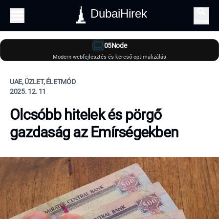
DubaiHirek
Keresés
05Node
Modern webfejlesztés és kereső optimalizálás
UAE, ÜZLET, ÉLETMÓD
2025. 12. 11
Olcsóbb hitelek és pörgő
gazdaság az Emírségekben