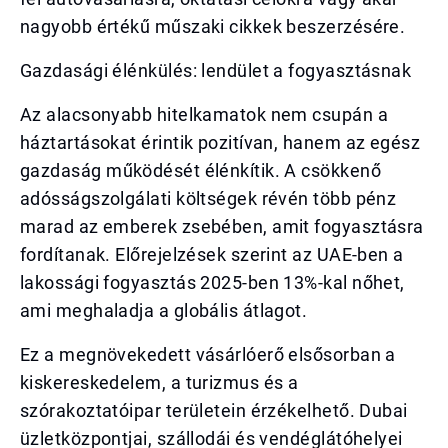
nagyobb értékű műszaki cikkek beszerzésére.
Gazdasági élénkülés: lendület a fogyasztásnak
Az alacsonyabb hitelkamatok nem csupán a
háztartásokat érintik pozitívan, hanem az egész
gazdaság működését élénkítik. A csökkenő
adósságszolgálati költségek révén több pénz
marad az emberek zsebében, amit fogyasztásra
fordítanak. Előrejelzések szerint az UAE-ben a
lakossági fogyasztás 2025-ben 13%-kal nőhet,
ami meghaladja a globális átlagot.
Ez a megnövekedett vásárlóerő elsősorban a
kiskereskedelem, a turizmus és a
szórakoztatóipar területein érzékelhető. Dubai
üzletközpontjai, szállodái és vendéglátóhelyei