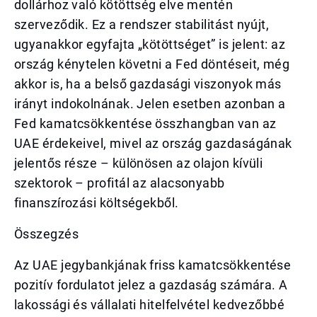
dollárhoz való kötöttség elve mentén
szerveződik. Ez a rendszer stabilitást nyújt,
ugyanakkor egyfajta „kötöttséget” is jelent: az
ország kénytelen követni a Fed döntéseit, még
akkor is, ha a belső gazdasági viszonyok más
irányt indokolnának. Jelen esetben azonban a
Fed kamatcsökkentése összhangban van az
UAE érdekeivel, mivel az ország gazdaságának
jelentős része – különösen az olajon kívüli
szektorok – profitál az alacsonyabb
finanszírozási költségekből.
Összegzés
Az UAE jegybankjának friss kamatcsökkentése
pozitív fordulatot jelez a gazdaság számára. A
lakossági és vállalati hitelfelvétel kedvezőbbé