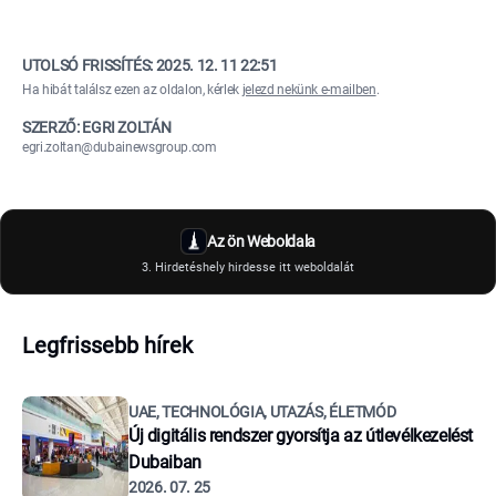
UTOLSÓ FRISSÍTÉS:
2025. 12. 11 22:51
Ha hibát találsz ezen az oldalon, kérlek
jelezd nekünk e-mailben
.
SZERZŐ: EGRI ZOLTÁN
egri.zoltan@dubainewsgroup.com
Az ön Weboldala
3. Hirdetéshely hirdesse itt weboldalát
Legfrissebb hírek
UAE, TECHNOLÓGIA, UTAZÁS, ÉLETMÓD
Új digitális rendszer gyorsítja az útlevélkezelést
Dubaiban
2026. 07. 25