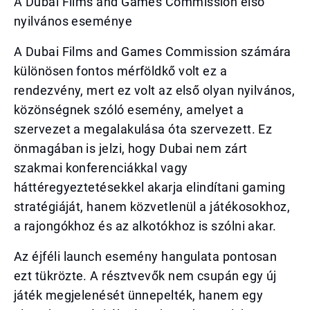
A Dubai Films and Games Commission első
nyilvános eseménye
A Dubai Films and Games Commission számára
különösen fontos mérföldkő volt ez a
rendezvény, mert ez volt az első olyan nyilvános,
közönségnek szóló esemény, amelyet a
szervezet a megalakulása óta szervezett. Ez
önmagában is jelzi, hogy Dubai nem zárt
szakmai konferenciákkal vagy
háttéregyeztetésekkel akarja elindítani gaming
stratégiáját, hanem közvetlenül a játékosokhoz,
a rajongókhoz és az alkotókhoz is szólni akar.
Az éjféli launch esemény hangulata pontosan
ezt tükrözte. A résztvevők nem csupán egy új
játék megjelenését ünnepelték, hanem egy