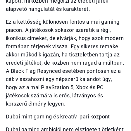
kapott, miközben megőrzi az eredeti játék
alapvető hangulatát és karakterét.
Ez a kettősség különösen fontos a mai gaming
piacon. A játékosok sokszor szeretik a régi,
ikonikus címeket, de elvárják, hogy azok modern
formában térjenek vissza. Egy sikeres remake
akkor működik igazán, ha tiszteletben tartja az
eredeti játékot, de közben nem ragad a múltban.
A Black Flag Resynced esetében pontosan ez a
cél: visszahozni egy népszerű kalandot úgy,
hogy az a mai PlayStation 5, Xbox és PC
játékosok számára is erős, látványos és
korszerű élmény legyen.
Dubai mint gaming és kreatív ipari központ
Dubai gaming ambíciói nem elszigetelt ötletként