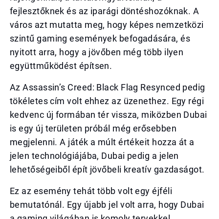
fejlesztőknek és az iparági döntéshozóknak. A
város azt mutatta meg, hogy képes nemzetközi
szintű gaming események befogadására, és
nyitott arra, hogy a jövőben még több ilyen
együttműködést építsen.
Az Assassin’s Creed: Black Flag Resynced pedig
tökéletes cím volt ehhez az üzenethez. Egy régi
kedvenc új formában tér vissza, miközben Dubai
is egy új területen próbál még erősebben
megjelenni. A játék a múlt értékeit hozza át a
jelen technológiájába, Dubai pedig a jelen
lehetőségeiből épít jövőbeli kreatív gazdaságot.
Ez az esemény tehát több volt egy éjféli
bemutatónál. Egy újabb jel volt arra, hogy Dubai
a gaming világában is komoly tervekkel