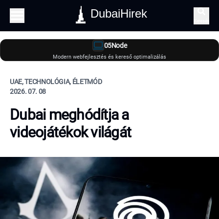
DubaiHirek
Keresés
05Node
Modern webfejlesztés és kereső optimalizálás
UAE, TECHNOLÓGIA, ÉLETMÓD
2026. 07. 08
Dubai meghódítja a
videojátékok világát