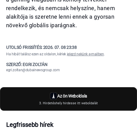
rendelkezik, és nemcsak helyszíne, hanem
alakítója is szeretne lenni ennek a gyorsan
növekvő globális iparágnak.
UTOLSÓ FRISSÍTÉS:
2026. 07. 08 23:38
Ha hibát találsz ezen az oldalon, kérlek
jelezd nekünk e-mailben
.
SZERZŐ: EGRI ZOLTÁN
egri.zoltan@dubainewsgroup.com
Az ön Weboldala
3. Hirdetéshely hirdesse itt weboldalát
Legfrissebb hírek