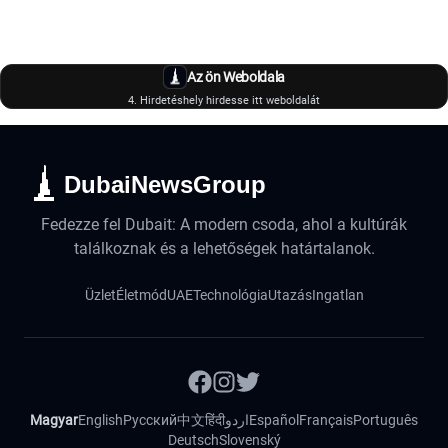
Az ön Weboldala
4. Hirdetéshely hirdesse itt weboldalát
DubaiNewsGroup
Fedezze fel Dubait: A modern csoda, ahol a kultúrák
találkoznak és a lehetőségek határtalanok.
Üzlet
Életmód
UAE
Technológia
Utazás
Ingatlan
Magyar
English
Русский
中文
हिंदी
اردو
Español
Français
Português
Deutsch
Slovenský