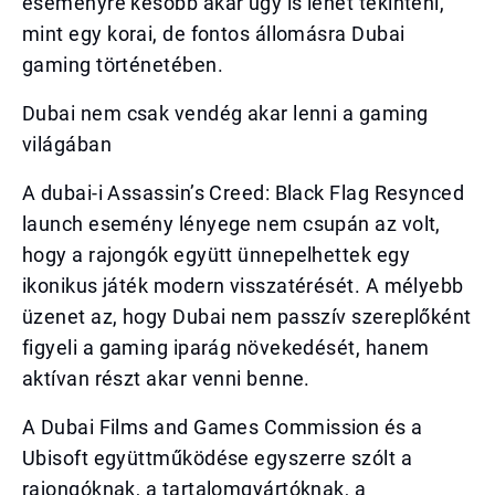
eseményre később akár úgy is lehet tekinteni,
mint egy korai, de fontos állomásra Dubai
gaming történetében.
Dubai nem csak vendég akar lenni a gaming
világában
A dubai-i Assassin’s Creed: Black Flag Resynced
launch esemény lényege nem csupán az volt,
hogy a rajongók együtt ünnepelhettek egy
ikonikus játék modern visszatérését. A mélyebb
üzenet az, hogy Dubai nem passzív szereplőként
figyeli a gaming iparág növekedését, hanem
aktívan részt akar venni benne.
A Dubai Films and Games Commission és a
Ubisoft együttműködése egyszerre szólt a
rajongóknak, a tartalomgyártóknak, a