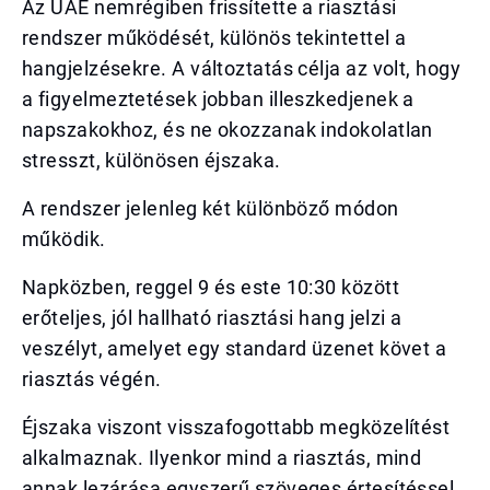
Az UAE nemrégiben frissítette a riasztási
rendszer működését, különös tekintettel a
hangjelzésekre. A változtatás célja az volt, hogy
a figyelmeztetések jobban illeszkedjenek a
napszakokhoz, és ne okozzanak indokolatlan
stresszt, különösen éjszaka.
A rendszer jelenleg két különböző módon
működik.
Napközben, reggel 9 és este 10:30 között
erőteljes, jól hallható riasztási hang jelzi a
veszélyt, amelyet egy standard üzenet követ a
riasztás végén.
Éjszaka viszont visszafogottabb megközelítést
alkalmaznak. Ilyenkor mind a riasztás, mind
annak lezárása egyszerű szöveges értesítéssel