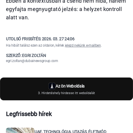
Ebben a kontextusban a csend nem hiba, hanem
egyfajta megnyugtató jelzés: a helyzet kontroll
alatt van.
UTOLSÓ FRISSÍTÉS:
2026. 03. 27 24:06
Ha hibát találsz ezen az oldalon, kérlek
jelezd nekünk e-mailben
.
SZERZŐ: EGRI ZOLTÁN
egri.zoltan@dubainewsgroup.com
Az ön Weboldala
3. Hirdetéshely hirdesse itt weboldalát
Legfrissebb hírek
UAE, TECHNOLÓGIA, UTAZÁS, ÉLETMÓD