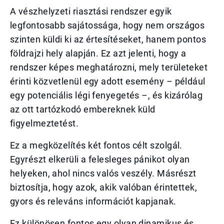
A vészhelyzeti riasztási rendszer egyik
legfontosabb sajátossága, hogy nem országos
szinten küldi ki az értesítéseket, hanem pontos
földrajzi hely alapján. Ez azt jelenti, hogy a
rendszer képes meghatározni, mely területeket
érinti közvetlenül egy adott esemény – például
egy potenciális légi fenyegetés –, és kizárólag
az ott tartózkodó embereknek küld
figyelmeztetést.
Ez a megközelítés két fontos célt szolgál.
Egyrészt elkerüli a felesleges pánikot olyan
helyeken, ahol nincs valós veszély. Másrészt
biztosítja, hogy azok, akik valóban érintettek,
gyors és releváns információt kapjanak.
Ez különösen fontos egy olyan dinamikus és