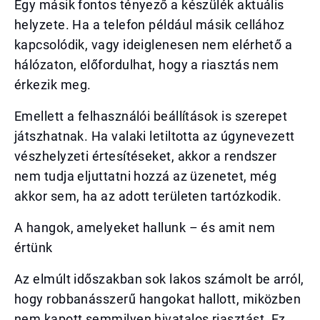
Egy másik fontos tényező a készülék aktuális
helyzete. Ha a telefon például másik cellához
kapcsolódik, vagy ideiglenesen nem elérhető a
hálózaton, előfordulhat, hogy a riasztás nem
érkezik meg.
Emellett a felhasználói beállítások is szerepet
játszhatnak. Ha valaki letiltotta az úgynevezett
vészhelyzeti értesítéseket, akkor a rendszer
nem tudja eljuttatni hozzá az üzenetet, még
akkor sem, ha az adott területen tartózkodik.
A hangok, amelyeket hallunk – és amit nem
értünk
Az elmúlt időszakban sok lakos számolt be arról,
hogy robbanásszerű hangokat hallott, miközben
nem kapott semmilyen hivatalos riasztást. Ez