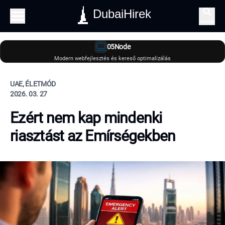
DubaiHirek
Keresés
05Node
Modern webfejlesztés és kereső optimalizálás
UAE, ÉLETMÓD
2026. 03. 27
Ezért nem kap mindenki
riasztást az Emírségekben