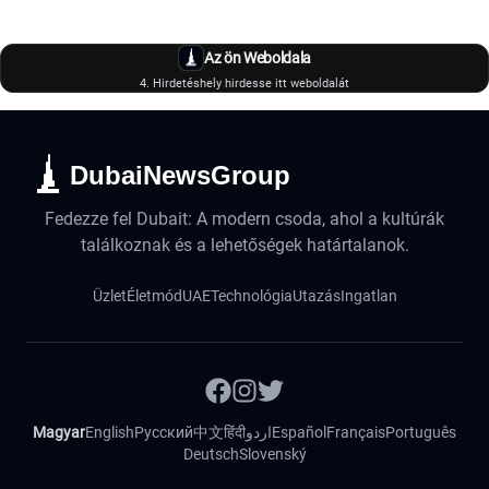
Az ön Weboldala
4. Hirdetéshely hirdesse itt weboldalát
DubaiNewsGroup
Fedezze fel Dubait: A modern csoda, ahol a kultúrák
találkoznak és a lehetőségek határtalanok.
Üzlet
Életmód
UAE
Technológia
Utazás
Ingatlan
Magyar
English
Русский
中文
हिंदी
اردو
Español
Français
Português
Deutsch
Slovenský