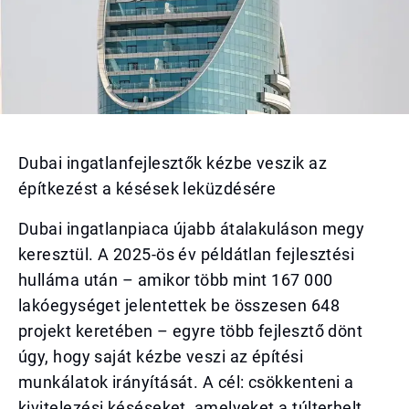
Dubai ingatlanfejlesztők kézbe veszik az
építkezést a késések leküzdésére
Dubai ingatlanpiaca újabb átalakuláson megy
keresztül. A 2025-ös év példátlan fejlesztési
hulláma után – amikor több mint 167 000
lakóegységet jelentettek be összesen 648
projekt keretében – egyre több fejlesztő dönt
úgy, hogy saját kézbe veszi az építési
munkálatok irányítását. A cél: csökkenteni a
kivitelezési késéseket, amelyeket a túlterhelt