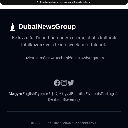
4. Hirdetéshely hirdesse itt weboldalát
DubaiNewsGroup
Fedezze fel Dubait: A modern csoda, ahol a kultúrák
találkoznak és a lehetőségek határtalanok.
Üzlet
Életmód
UAE
Technológia
Utazás
Ingatlan
Magyar
English
Русский
中文
हिंदी
اردو
Español
Français
Português
Deutsch
Slovenský
©
2026
DubaiHirek. Minden jog fenntartva.