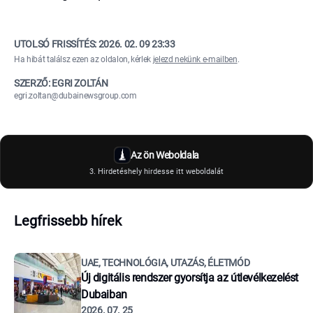
UTOLSÓ FRISSÍTÉS:
2026. 02. 09 23:33
Ha hibát találsz ezen az oldalon, kérlek
jelezd nekünk e-mailben
.
SZERZŐ: EGRI ZOLTÁN
egri.zoltan@dubainewsgroup.com
Az ön Weboldala
3. Hirdetéshely hirdesse itt weboldalát
Legfrissebb hírek
UAE, TECHNOLÓGIA, UTAZÁS, ÉLETMÓD
Új digitális rendszer gyorsítja az útlevélkezelést
Dubaiban
2026. 07. 25