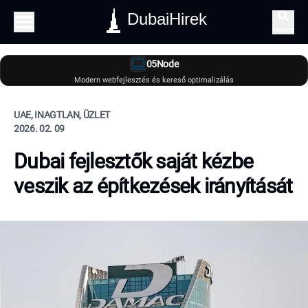
DubaiHirek
Keresés
05Node
Modern webfejlesztés és kereső optimalizálás
UAE, INAGTLAN, ÜZLET
2026. 02. 09
Dubai fejlesztők saját kézbe
veszik az építkezések irányítását