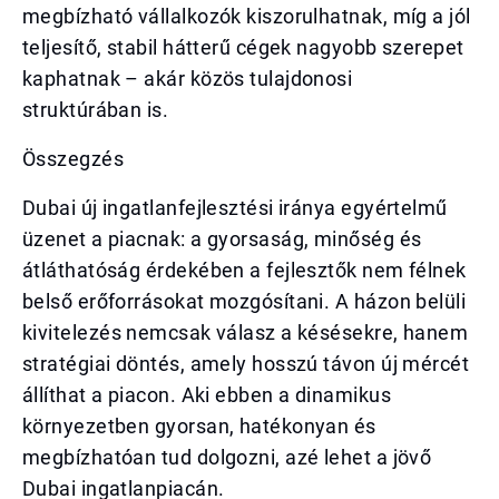
megbízható vállalkozók kiszorulhatnak, míg a jól
teljesítő, stabil hátterű cégek nagyobb szerepet
kaphatnak – akár közös tulajdonosi
struktúrában is.
Összegzés
Dubai új ingatlanfejlesztési iránya egyértelmű
üzenet a piacnak: a gyorsaság, minőség és
átláthatóság érdekében a fejlesztők nem félnek
belső erőforrásokat mozgósítani. A házon belüli
kivitelezés nemcsak válasz a késésekre, hanem
stratégiai döntés, amely hosszú távon új mércét
állíthat a piacon. Aki ebben a dinamikus
környezetben gyorsan, hatékonyan és
megbízhatóan tud dolgozni, azé lehet a jövő
Dubai ingatlanpiacán.