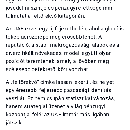
jövedelmi szintje és pénzügyi érettsége már
túlmutat a feltörekvő kategórián.
Az UAE ezzel egy új fejezetbe lép, ahol a globális
tőkepiaci szerepe még erősebb lehet. A
reputáció, a stabil makrogazdasági alapok és a
diverzifikált növekedési modell együtt olyan
pozíciót teremtenek, amely a jövőben még
szélesebb befektetői kört vonzhat.
A „feltörekvő” címke lassan lekerül, és helyét
egy érettebb, fejlettebb gazdasági identitás
veszi át. Ez nem csupán statisztikai változás,
hanem stratégiai üzenet a világ pénzügyi
központjai felé: az UAE immár más ligában
játszik.