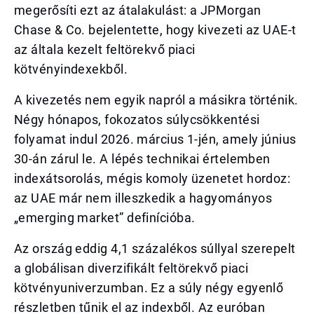
megerősíti ezt az átalakulást: a JPMorgan
Chase & Co. bejelentette, hogy kivezeti az UAE-t
az általa kezelt feltörekvő piaci
kötvényindexekből.
A kivezetés nem egyik napról a másikra történik.
Négy hónapos, fokozatos súlycsökkentési
folyamat indul 2026. március 1-jén, amely június
30-án zárul le. A lépés technikai értelemben
indexátsorolás, mégis komoly üzenetet hordoz:
az UAE már nem illeszkedik a hagyományos
„emerging market” definícióba.
Az ország eddig 4,1 százalékos súllyal szerepelt
a globálisan diverzifikált feltörekvő piaci
kötvényuniverzumban. Ez a súly négy egyenlő
részletben tűnik el az indexből. Az euróban