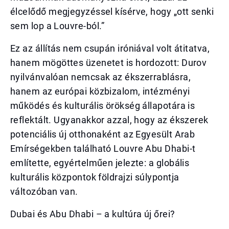
élcelődő megjegyzéssel kísérve, hogy „ott senki
sem lop a Louvre-ból.”
Ez az állítás nem csupán iróniával volt átitatva,
hanem mögöttes üzenetet is hordozott: Durov
nyilvánvalóan nemcsak az ékszerrablásra,
hanem az európai közbizalom, intézményi
működés és kulturális örökség állapotára is
reflektált. Ugyanakkor azzal, hogy az ékszerek
potenciális új otthonaként az Egyesült Arab
Emírségekben található Louvre Abu Dhabi-t
említette, egyértelműen jelezte: a globális
kulturális központok földrajzi súlypontja
változóban van.
Dubai és Abu Dhabi – a kultúra új őrei?