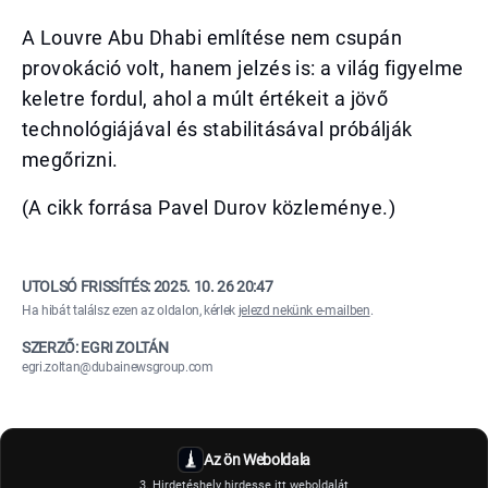
A Louvre Abu Dhabi említése nem csupán
provokáció volt, hanem jelzés is: a világ figyelme
keletre fordul, ahol a múlt értékeit a jövő
technológiájával és stabilitásával próbálják
megőrizni.
(A cikk forrása Pavel Durov közleménye.)
UTOLSÓ FRISSÍTÉS:
2025. 10. 26 20:47
Ha hibát találsz ezen az oldalon, kérlek
jelezd nekünk e-mailben
.
SZERZŐ: EGRI ZOLTÁN
egri.zoltan@dubainewsgroup.com
Az ön Weboldala
3. Hirdetéshely hirdesse itt weboldalát