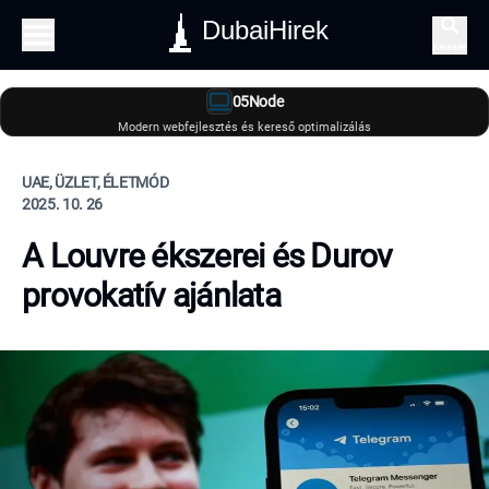
DubaiHirek
Keresés
05Node
Modern webfejlesztés és kereső optimalizálás
UAE, ÜZLET, ÉLETMÓD
2025. 10. 26
A Louvre ékszerei és Durov
provokatív ajánlata