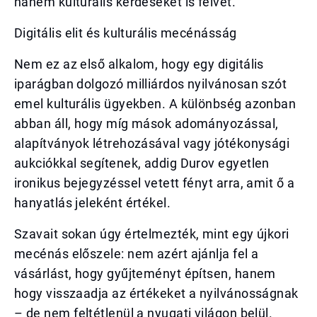
hanem kulturális kérdéseket is felvet.
Digitális elit és kulturális mecénásság
Nem ez az első alkalom, hogy egy digitális
iparágban dolgozó milliárdos nyilvánosan szót
emel kulturális ügyekben. A különbség azonban
abban áll, hogy míg mások adományozással,
alapítványok létrehozásával vagy jótékonysági
aukciókkal segítenek, addig Durov egyetlen
ironikus bejegyzéssel vetett fényt arra, amit ő a
hanyatlás jeleként értékel.
Szavait sokan úgy értelmezték, mint egy újkori
mecénás előszele: nem azért ajánlja fel a
vásárlást, hogy gyűjteményt építsen, hanem
hogy visszaadja az értékeket a nyilvánosságnak
– de nem feltétlenül a nyugati világon belül.