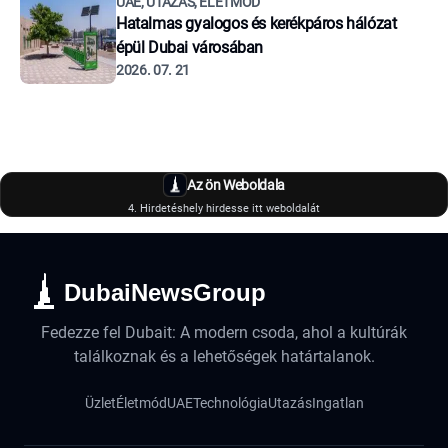
UAE, UTAZÁS, ÉLETMÓD
Hatalmas gyalogos és kerékpáros hálózat
épül Dubai városában
2026. 07. 21
Az ön Weboldala
4. Hirdetéshely hirdesse itt weboldalát
DubaiNewsGroup
Fedezze fel Dubait: A modern csoda, ahol a kultúrák
találkoznak és a lehetőségek határtalanok.
Üzlet
Életmód
UAE
Technológia
Utazás
Ingatlan