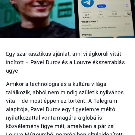
Egy szarkasztikus ajánlat, ami világkörüli vitát
indított – Pavel Durov és a Louvre ékszerrablás
ügye
Amikor a technológia és a kultúra világa
találkozik, abból nem mindig születik nyilvános
vita – de most éppen ez történt. A Telegram
alapítója, Pavel Durov egy figyelemre méltó
nyilatkozattal vonta magára a globális
közvélemény figyelmét, amelyben a párizsi
Louvre Múzeumból nemrégiben eltulajdonított