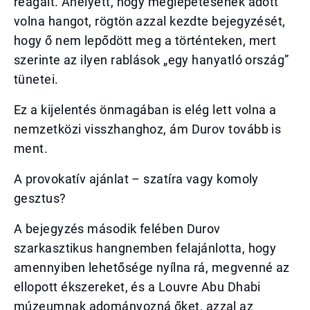
reagált. Ahelyett, hogy meglepetésének adott
volna hangot, rögtön azzal kezdte bejegyzését,
hogy ő nem lepődött meg a történteken, mert
szerinte az ilyen rablások „egy hanyatló ország”
tünetei.
Ez a kijelentés önmagában is elég lett volna a
nemzetközi visszhanghoz, ám Durov tovább is
ment.
A provokatív ajánlat – szatíra vagy komoly
gesztus?
A bejegyzés második felében Durov
szarkasztikus hangnemben felajánlotta, hogy
amennyiben lehetősége nyílna rá, megvenné az
ellopott ékszereket, és a Louvre Abu Dhabi
múzeumnak adományozná őket, azzal az