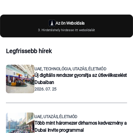
Az ön Weboldala
3. Hirdetéshely hirdesse itt weboldalát
Legfrissebb hírek
UAE, TECHNOLÓGIA, UTAZÁS, ÉLETMÓD
Új digitális rendszer gyorsítja az útlevélkezelést
Dubaiban
2026. 07. 25
UAE, UTAZÁS, ÉLETMÓD
Több mint háromezer dirhamos kedvezmény a
Dubai Invite programmal