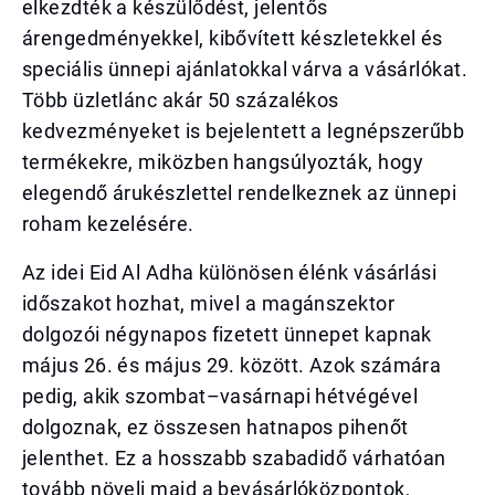
elkezdték a készülődést, jelentős
árengedményekkel, kibővített készletekkel és
speciális ünnepi ajánlatokkal várva a vásárlókat.
Több üzletlánc akár 50 százalékos
kedvezményeket is bejelentett a legnépszerűbb
termékekre, miközben hangsúlyozták, hogy
elegendő árukészlettel rendelkeznek az ünnepi
roham kezelésére.
Az idei Eid Al Adha különösen élénk vásárlási
időszakot hozhat, mivel a magánszektor
dolgozói négynapos fizetett ünnepet kapnak
május 26. és május 29. között. Azok számára
pedig, akik szombat–vasárnapi hétvégével
dolgoznak, ez összesen hatnapos pihenőt
jelenthet. Ez a hosszabb szabadidő várhatóan
tovább növeli majd a bevásárlóközpontok,