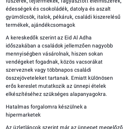
fűszerek, tejtermékek, fagyasztott élelmiszerek,
édességek és csokoládék, datolya és aszalt
gyümölcsök, italok, pékáruk, családi kiszerelésű
termékek, ajándékcsomagok
A kereskedők szerint az Eid Al Adha
időszakában a családok jellemzően nagyobb
mennyiségben vásárolnak, hiszen sokan
vendégeket fogadnak, közös vacsorákat
szerveznek vagy többnapos családi
összejöveteleket tartanak. Emiatt különösen
erős kereslet mutatkozik az ünnepi ételek
elkészítéséhez szükséges alapanyagokra.
Hatalmas forgalomra készülnek a
hipermarketek
Az üzletláncok szerint már az ünnepet megelőző