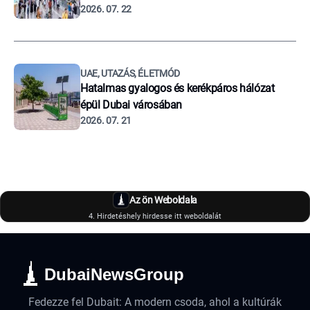
2026. 07. 22
UAE, UTAZÁS, ÉLETMÓD
Hatalmas gyalogos és kerékpáros hálózat
épül Dubai városában
2026. 07. 21
Az ön Weboldala
4. Hirdetéshely hirdesse itt weboldalát
DubaiNewsGroup
Fedezze fel Dubait: A modern csoda, ahol a kultúrák