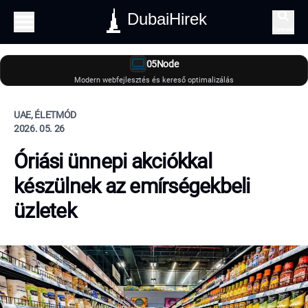
DubaiHirek
Keresés
05Node
Modern webfejlesztés és kereső optimalizálás
UAE, ÉLETMÓD
2026. 05. 26
Óriási ünnepi akciókkal
készülnek az emírségekbeli
üzletek