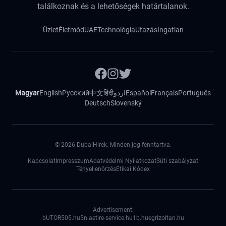
találkoznak és a lehetőségek határtalanok.
Üzlet
Életmód
UAE
Technológia
Utazás
Ingatlan
Magyar
English
Русский
中文
हिंदी
اردو
Español
Français
Português
Deutsch
Slovenský
©
2026
DubaiHirek. Minden jog fenntartva.
Kapcsolat
Impresszum
Adatvédelmi Nyilatkozat
Süti szabályzat
Tényellenörzés
Etikai Kódex
Advertisement:
bUTOR5
05.hu
5n.ae
tire-service.hu
1b.hu
egrizoltan.hu