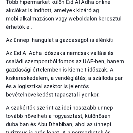
Több hipermarket külön Eid Al Adha online
akciókat is indított, amelyek kizárólag
mobilalkalmazáson vagy weboldalon keresztül
érhetők el.
Az ünnepi hangulat a gazdaságot is élénkíti
Az Eid Al Adha időszaka nemcsak vallási és
családi szempontból fontos az UAE-ben, hanem
gazdasági értelemben is kiemelt időszak. A
kiskereskedelem, a vendéglátás, a szállodaipar
és a logisztikai szektor is jelentős
bevételnövekedést tapasztal ilyenkor.
A szakértők szerint az idei hosszabb ünnep
tovább növelheti a fogyasztást, különösen
dubaiban és Abu Dhabiban, ahol az ünnepi
turizmus is erős lehet. A hipermarketek és