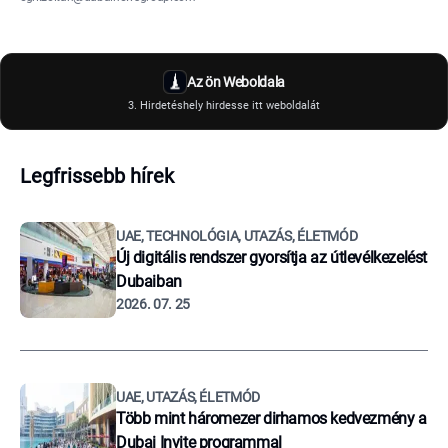
Az ön Weboldala
3. Hirdetéshely hirdesse itt weboldalát
Legfrissebb hírek
UAE, TECHNOLÓGIA, UTAZÁS, ÉLETMÓD
Új digitális rendszer gyorsítja az útlevélkezelést
Dubaiban
2026. 07. 25
UAE, UTAZÁS, ÉLETMÓD
Több mint háromezer dirhamos kedvezmény a
Dubai Invite programmal