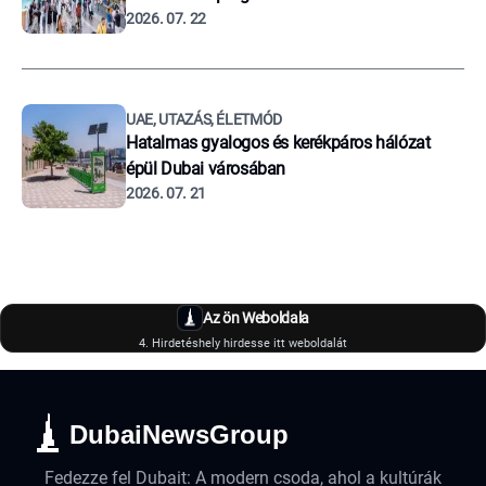
2026. 07. 22
UAE, UTAZÁS, ÉLETMÓD
Hatalmas gyalogos és kerékpáros hálózat
épül Dubai városában
2026. 07. 21
Az ön Weboldala
4. Hirdetéshely hirdesse itt weboldalát
DubaiNewsGroup
Fedezze fel Dubait: A modern csoda, ahol a kultúrák