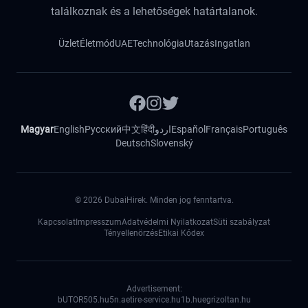
találkoznak és a lehetőségek határtalanok.
Üzlet
Életmód
UAE
Technológia
Utazás
Ingatlan
Magyar
English
Русский
中文
हिंदी
اردو
Español
Français
Português
Deutsch
Slovenský
©
2026
DubaiHirek. Minden jog fenntartva.
Kapcsolat
Impresszum
Adatvédelmi Nyilatkozat
Süti szabályzat
Tényellenörzés
Etikai Kódex
Advertisement:
bUTOR5
05.hu
5n.ae
tire-service.hu
1b.hu
egrizoltan.hu