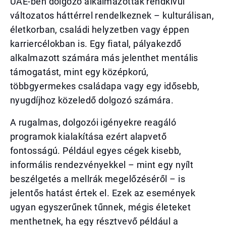
UAE-ben dolgozó alkalmazottak rendkívül
változatos háttérrel rendelkeznek – kulturálisan,
életkorban, családi helyzetben vagy éppen
karriercélokban is. Egy fiatal, pályakezdő
alkalmazott számára más jelenthet mentális
támogatást, mint egy középkorú,
többgyermekes családapa vagy egy idősebb,
nyugdíjhoz közeledő dolgozó számára.
A rugalmas, dolgozói igényekre reagáló
programok kialakítása ezért alapvető
fontosságú. Például egyes cégek kisebb,
informális rendezvényekkel – mint egy nyílt
beszélgetés a mellrák megelőzéséről – is
jelentős hatást értek el. Ezek az események
ugyan egyszerűnek tűnnek, mégis életeket
menthetnek, ha egy résztvevő például a