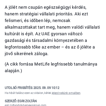
A jólét nem csupán egészségügyi kérdés,
hanem stratégiai vállalati prioritás. Aki ezt
felismeri, és időben lép, nemcsak
alkalmazottakat tart meg, hanem valódi vállalati
kultúrát is épít. Az UAE gyorsan változó
gazdasági és társadalmi környezetében a
legfontosabb tőke az ember – és az ő jóléte a
jövő sikerének záloga.
(A cikk forrása MetLife legfrissebb tanulmánya
alapján.)
UTOLSÓ FRISSÍTÉS:
2025. 09. 09 10:12
Ha hibát találsz ezen az oldalon, kérlek
jelezd nekünk e-mailben
.
SZERZŐ: EGRI ZOLTÁN
egri.zoltan@dubainewsgroup.com