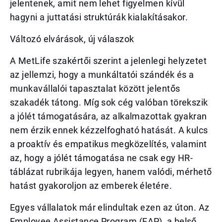
jelentenek, amit nem lehet figyelmen kívül
hagyni a juttatási struktúrák kialakításakor.
Változó elvárások, új válaszok
A MetLife szakértői szerint a jelenlegi helyzetet
az jellemzi, hogy a munkáltatói szándék és a
munkavállalói tapasztalat között jelentős
szakadék tátong. Míg sok cég valóban törekszik
a jólét támogatására, az alkalmazottak gyakran
nem érzik ennek kézzelfogható hatását. A kulcs
a proaktív és empatikus megközelítés, valamint
az, hogy a jólét támogatása ne csak egy HR-
táblázat rubrikája legyen, hanem valódi, mérhető
hatást gyakoroljon az emberek életére.
Egyes vállalatok már elindultak ezen az úton. Az
Employee Assistance Program (EAP), a belső