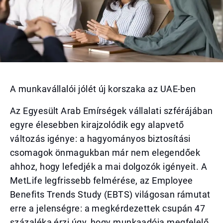
A munkavállalói jólét új korszaka az UAE-ben
Az Egyesült Arab Emírségek vállalati szférájában
egyre élesebben kirajzolódik egy alapvető
változás igénye: a hagyományos biztosítási
csomagok önmagukban már nem elegendőek
ahhoz, hogy lefedjék a mai dolgozók igényeit. A
MetLife legfrissebb felmérése, az Employee
Benefits Trends Study (EBTS) világosan rámutat
erre a jelenségre: a megkérdezettek csupán 47
százaléka érzi úgy, hogy munkaadója megfelelő