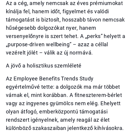
Az a cég, amely nemcsak az éves prémiumokat
kínálja fel, hanem időt, figyelmet és valódi
támogatást is biztosít, hosszabb távon nemcsak
hűségesebb dolgozókat nyer, hanem
versenyelőnyre is szert tehet. A „perks” helyett a
„purpose-driven wellbeing” – azaz a céllal
vezérelt jólét – válik az új normává.
A jövő a holisztikus szemléleté
Az Employee Benefits Trends Study
egyértelművé tette: a dolgozók ma már többet
várnak el, mint korábban. A fitneszterem-bérlet
vagy az ingyenes gyümölcs nem elég. Ehelyett
olyan átfogó, emberközpontú támogatási
rendszert igényelnek, amely reagál az élet
különböző szakaszaiban jelentkező kihívásokra.