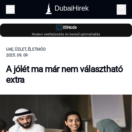
DubaiHirek
Keresés
05Node
Modern webfejlesztés és kereső optimalizálás
UAE, ÜZLET, ÉLETMÓD
2025. 09. 09
A jólét ma már nem választható
extra