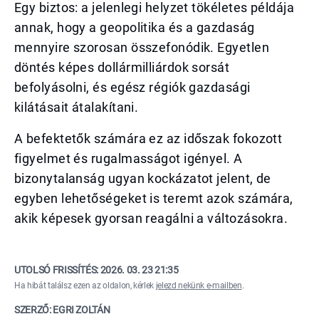
Egy biztos: a jelenlegi helyzet tökéletes példája
annak, hogy a geopolitika és a gazdaság
mennyire szorosan összefonódik. Egyetlen
döntés képes dollármilliárdok sorsát
befolyásolni, és egész régiók gazdasági
kilátásait átalakítani.
A befektetők számára ez az időszak fokozott
figyelmet és rugalmasságot igényel. A
bizonytalanság ugyan kockázatot jelent, de
egyben lehetőségeket is teremt azok számára,
akik képesek gyorsan reagálni a változásokra.
UTOLSÓ FRISSÍTÉS:
2026. 03. 23 21:35
Ha hibát találsz ezen az oldalon, kérlek
jelezd nekünk e-mailben
.
SZERZŐ: EGRI ZOLTÁN