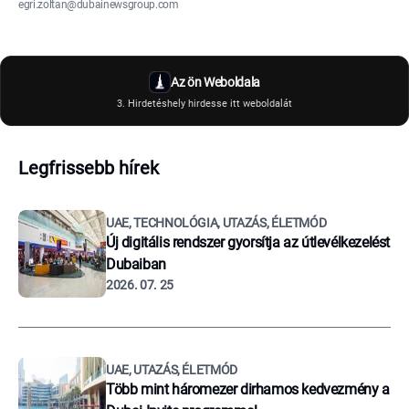
egri.zoltan@dubainewsgroup.com
Az ön Weboldala
3. Hirdetéshely hirdesse itt weboldalát
Legfrissebb hírek
UAE, TECHNOLÓGIA, UTAZÁS, ÉLETMÓD
Új digitális rendszer gyorsítja az útlevélkezelést
Dubaiban
2026. 07. 25
UAE, UTAZÁS, ÉLETMÓD
Több mint háromezer dirhamos kedvezmény a