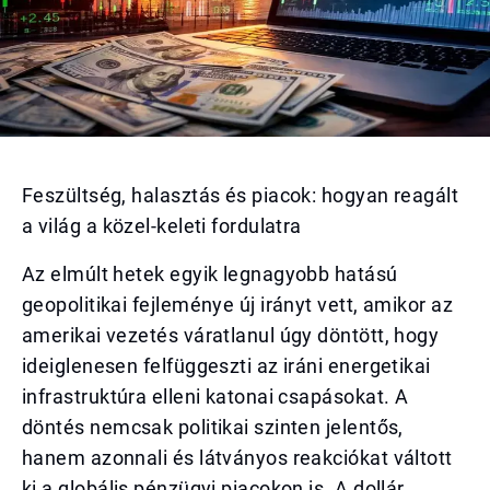
Feszültség, halasztás és piacok: hogyan reagált
a világ a közel-keleti fordulatra
Az elmúlt hetek egyik legnagyobb hatású
geopolitikai fejleménye új irányt vett, amikor az
amerikai vezetés váratlanul úgy döntött, hogy
ideiglenesen felfüggeszti az iráni energetikai
infrastruktúra elleni katonai csapásokat. A
döntés nemcsak politikai szinten jelentős,
hanem azonnali és látványos reakciókat váltott
ki a globális pénzügyi piacokon is. A dollár