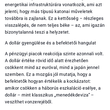
energetikai infrastruktúrára vonatkozik, ami azt
jelenti, hogy más típusú katonai műveletek
továbbra is zajlanak. Ez a kettősség – részleges
visszalépés, de nem teljes béke – az, ami igazán
bizonytalanná teszi a helyzetet.
A dollár gyengülése és a befektetői hangulat
A pénzügyi piacok reakciója szinte azonnali volt.
A dollár értéke rövid idő alatt érezhetően
csökkent mind az euróval, mind a japán jennel
szemben. Ez a mozgás jól mutatja, hogy a
befektetők hogyan értékelik a kockázatot:
amikor csökken a háborús eszkaláció esélye, a
dollár – mint klasszikus „menedékdeviza” –
veszíthet vonzerejéből.