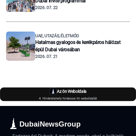
Dubai Invite programmal
2026. 07. 22
UAE, UTAZÁS, ÉLETMÓD
Hatalmas gyalogos és kerékpáros hálózat
épül Dubai városában
2026. 07. 21
Az ön Weboldala
4. Hirdetéshely hirdesse itt weboldalát
DubaiNewsGroup