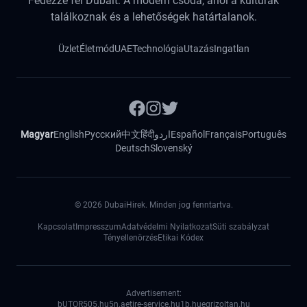
Fedezze fel Dubait: A modern csoda, ahol a kultúrák
találkoznak és a lehetőségek határtalanok.
Üzlet
Életmód
UAE
Technológia
Utazás
Ingatlan
Magyar
English
Русский
中文
हिंदी
اردو
Español
Français
Português
Deutsch
Slovenský
©
2026
DubaiHirek. Minden jog fenntartva.
Kapcsolat
Impresszum
Adatvédelmi Nyilatkozat
Süti szabályzat
Tényellenörzés
Etikai Kódex
Advertisement:
bUTOR5
05.hu
5n.ae
tire-service.hu
1b.hu
egrizoltan.hu