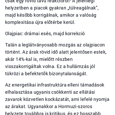
csak egy rövid távú reakcióról? A jelenlegi
helyzetben a piacok gyakran „túlreagálnak”,
majd később korrigálnak, amikor a valóság
komplexitása újra előtérbe kerül.
Olajpiac: drámai esés, majd korrekció
Talán a leglátványosabb mozgás az olajpiacon
történt. Az árak rövid idő alatt jelentősen estek,
akár 14%-kal is, mielőtt részben
visszakorrigáltak volna. Ez a hullámzás jól
tükrözi a befektetők bizonytalanságát.
Az energetikai infrastruktúra elleni támadások
elhalasztása ugyanis csökkenti az ellátási
zavarok közvetlen kockázatát, ami lefelé nyomja
az árakat. Ugyanakkor a Hormuzi-szoros
helyzete továbbra is kritikus, és ez hosszabb