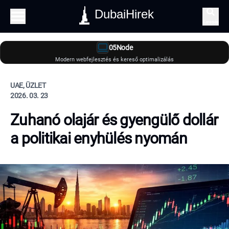
DubaiHirek
Keresés
05Node
Modern webfejlesztés és kereső optimalizálás
UAE, ÜZLET
2026. 03. 23
Zuhanó olajár és gyengülő dollár
a politikai enyhülés nyomán