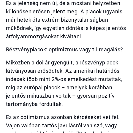
Ez a jelenség nem új, de a mostani helyzetben
különösen erősen jelent meg. A piacok ugyanis
már hetek óta extrém bizonytalanságban
működnek, így egyetlen döntés is képes jelentős
árfolyammozgásokat kiváltani.
Részvénypiacok: optimizmus vagy túlreagálás?
Miközben a dollár gyengült, a részvénypiacok
látványosan erősödtek. Az amerikai határidős
indexek több mint 2%-os emelkedést mutattak,
míg az európai piacok – amelyek korábban
jelentős mínuszban voltak – gyorsan pozitív
tartományba fordultak.
Ez az optimizmus azonban kérdéseket vet fel.
Vajon valóban tartós javulásról van szó, vagy