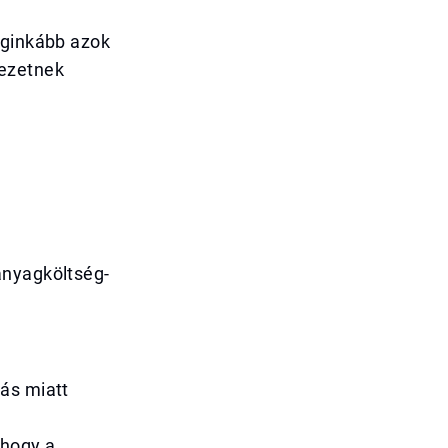
eginkább azok
vezetnek
anyagköltség-
ás miatt
 hogy a