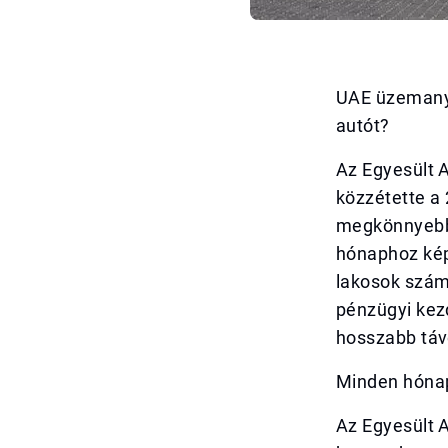
UAE üzemanya
autót?
Az Egyesült 
közzétette a
megkönnyebbül
hónaphoz kép
lakosok számá
pénzügyi kez
hosszabb táv
Minden hónap
Az Egyesült 