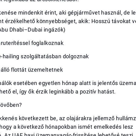
enése mindenkit érint, aki gépjárművet használ, de l
nt érzékelhető könnyebbséget, akik: Hosszú távokat 
 Abu Dhabi–Dubai ingázók)
 áruterítéssel foglalkoznak
e-hailing szolgáltatásban dolgoznak
álló flottát üzemeltetnek
nálók esetében egyetlen hónap alatt is jelentős üzem
ető el, így ők érzik leginkább a pozitív hatást.
 jövőben?
kenés következett be, az olajárakra jellemző hullámz
, hogy a következő hónapokban ismét emelkedés lesz
. Az UAE havi üzemanyagár-frissítése lehetővé teszi,