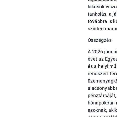
lakosok visz
tankolás, a j
továbbra is k
szinten mara
Összegzés
A 2026 januá
évet az Egyes
és a helyi m
rendszert ter
üzemanyagkölt
alacsonyabba
pénztárcáját,
hónapokban i
azoknak, aki