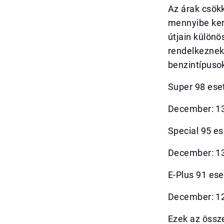
Az árak csök
mennyibe ker
útjain különö
rendelkeznek
benzintípuso
Super 98 ese
December: 13
Special 95 es
December: 13
E-Plus 91 ese
December: 12
Ezek az össz