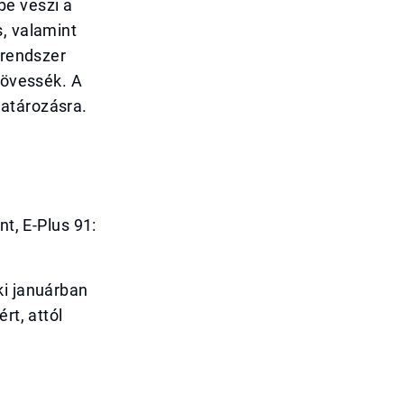
be veszi a
s, valamint
 rendszer
kövessék. A
határozásra.
nt, E-Plus 91:
ki januárban
rt, attól