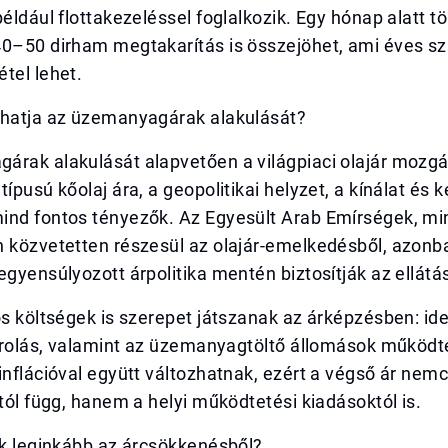
például flottakezeléssel foglalkozik. Egy hónap alatt t
40–50 dirham megtakarítás is összejöhet, ami éves s
tel lehet.
lhatja az üzemanyagárak alakulását?
árak alakulását alapvetően a világpiaci olajár mozg
ípusú kőolaj ára, a geopolitikai helyzet, a kínálat és k
ind fontos tényezők. Az Egyesült Arab Emírségek, min
n közvetetten részesül az olajár-emelkedésből, azonb
egyensúlyozott árpolitika mentén biztosítják az ellátás
ós költségek is szerepet játszanak az árképzésben: ide
tárolás, valamint az üzemanyagtöltő állomások működt
inflációval együtt változhatnak, ezért a végső ár nemc
ától függ, hanem a helyi működtetési kiadásoktól is.
ak leginkább az árcsökkenésből?