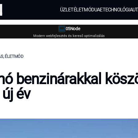
ÜZLET
ÉLETMÓD
UAE
TECHNOLÓGIA
UT
és
05Node
Modern webfejlesztés és kereső optimalizálás
ÁS, ÉLETMÓD
ó benzinárakkal kösz
 új év