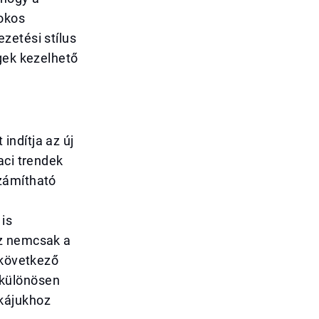
 okos
zetési stílus
gek kezelhető
indítja az új
aci trendek
számítható
is
az nemcsak a
lkövetkező
 különösen
kájukhoz