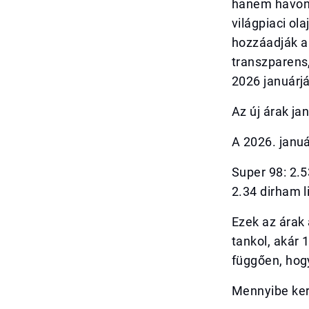
hanem havont
világpiaci ol
hozzáadják a 
transzparens,
2026 januárj
Az új árak ja
A 2026. januá
Super 98: 2.5
2.34 dirham l
Ezek az árak 
tankol, akár 
függően, hog
Mennyibe ker