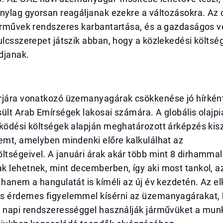
onylag gyorsan reagáljanak ezekre a változásokra. Az
árművek rendszeres karbantartása, és a gazdaságos ve
ulcsszerepet játszik abban, hogy a közlekedési költsé
djanak.
rjára vonatkozó üzemanyagárak csökkenése jó hírként 
ült Arab Emírségek lakosai számára. A globális olajpi
űködési költségek alapján meghatározott árképzés ki
emt, amelyben mindenki előre kalkulálhat az
ségeivel. A januári árak akár több mint 8 dirhammal 
k lehetnek, mint decemberben, így aki most tankol, 
 hanem a hangulatát is kíméli az új év kezdetén. Az e
s érdemes figyelemmel kísérni az üzemanyagárakat,
k napi rendszerességgel használják járművüket a mun