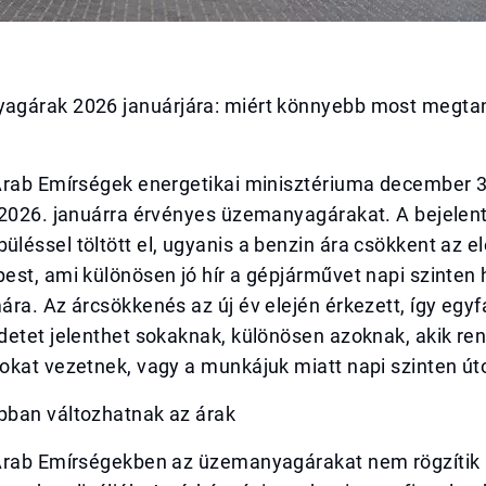
gárak 2026 januárjára: miért könnyebb most megtan
Arab Emírségek energetikai minisztériuma december 
 2026. januárra érvényes üzemanyagárakat. A bejelen
éssel töltött el, ugyanis a benzin ára csökkent az e
est, ami különösen jó hír a gépjárművet napi szinten
ra. Az árcsökkenés az új év elején érkezett, így egyfa
detet jelenthet sokaknak, különösen azoknak, akik re
okat vezetnek, vagy a munkájuk miatt napi szinten út
ban változhatnak az árak
Arab Emírségekben az üzemanyagárakat nem rögzítik 