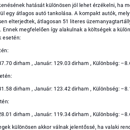
kenésének hatását különösen jól lehet érzékelni, ha 
ül egy átlagos autó tankolása. A kompakt autók, mel
sen elterjedtek, átlagosan 51 literes üzemanyagtartáll
. Ennek megfelelően így alakulnak a költségek a külö
k esetén:
tén:
7.70 dirham , Január: 129.03 dirham , Különbség: –8
etén:
1.58 dirham , Január: 123.42 dirham , Különbség: –8
tén:
8.01 dirham , Január: 119.34 dirham , Különbség: –8
egek különösen akkor válnak jelentőssé, ha valaki re