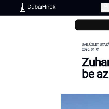
DubaiHirek
Keres
UAE, ÜZLET, UTAZ
2026. 01. 01
Zuhan
be az