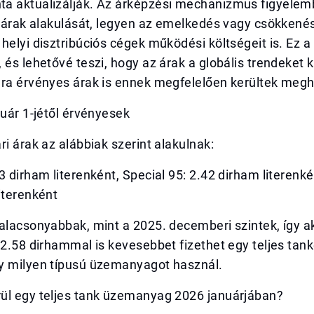
a aktualizálják. Az árképzési mechanizmus figyelem
ajárak alakulását, legyen az emelkedés vagy csökkené
helyi disztribúciós cégek működési költségeit is. Ez a
 és lehetővé teszi, hogy az árak a globális trendeket 
ára érvényes árak is ennek megfelelően kerültek meg
nuár 1-jétől érvényesek
ri árak az alábbiak szerint alakulnak:
3 dirham literenként, Special 95: 2.42 dirham literenké
iterenként
alacsonyabbak, mint a 2025. decemberi szintek, így a
12.58 dirhammal is kevesebbet fizethet egy teljes tanké
y milyen típusú üzemanyagot használ.
ül egy teljes tank üzemanyag 2026 januárjában?