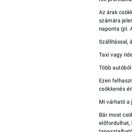
Az árak csökk
számára jele
naponta (pl.
Szállítással,
Taxi vagy rid
Több autóból 
Ezen felhasz
csökkenés érh
Mi várható a
Bár most csök
előfordulhat
tapasztalható