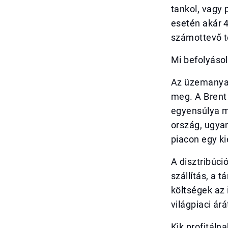
tankol, vagy 
esetén akár 
számottevő té
Mi befolyáso
Az üzemanyag
meg. A Brent t
egyensúlya m
ország, ugya
piacon egy ki
A disztribúci
szállítás, a 
költségek az 
világpiaci ár
Kik profitáln