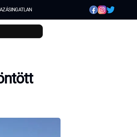
AZÁS
INGATLAN
öntött