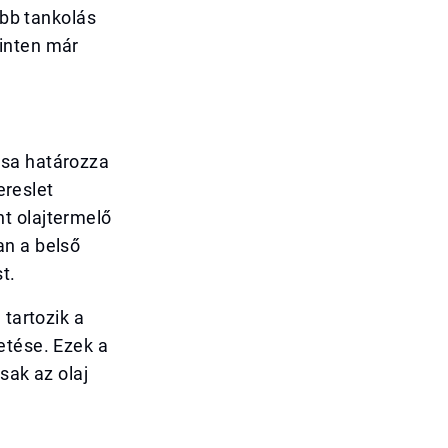
öbb tankolás
zinten már
ása határozza
ereslet
t olajtermelő
an a belső
t.
 tartozik a
etése. Ezek a
sak az olaj