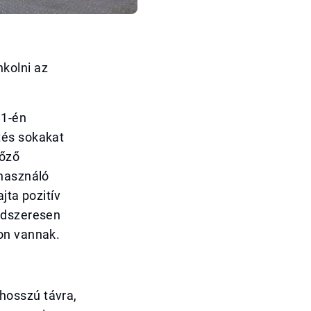
kolni az
31-én
tés sokakat
lőző
 használó
jta pozitív
ndszeresen
on vannak.
hosszú távra,