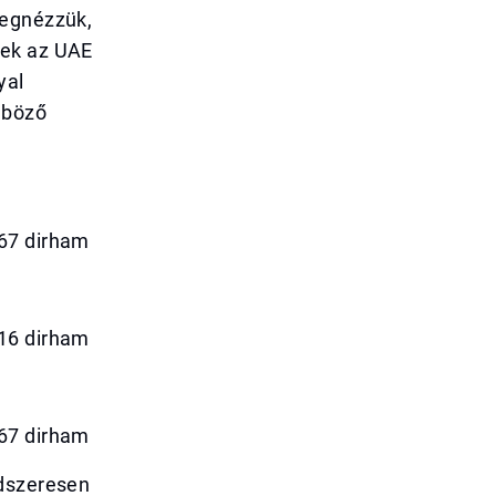
megnézzük,
yek az UAE
yal
nböző
.67 dirham
.16 dirham
.67 dirham
ndszeresen