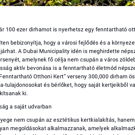
r 100 ezer dirhamot is nyerhetsz egy fenntartható ott
ten bebizonyítja, hogy a városi fejlődés és a környez
járhat. A Dubai Municipality idén is meghirdette néps
ersenyét, amelynek fő célja nem csupán a város zöldeb
sság aktív bevonása is a fenntartható életmód népsz
Fenntartható Otthoni Kert” verseny 300,000 dirham ös
la-tulajdonosokat és bérlőket, hogy saját kertjeikből va
kítsanak ki.
ság a saját udvarban
nyege nem csupán az esztétikus kertkialakítás, hanem
lyan megoldásokat alkalmazzanak, amelyek alkalmaz