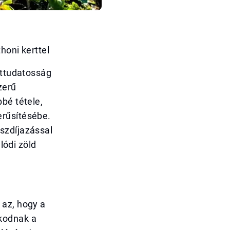
honi kerttel
ettudatosság
zerű
bé tétele,
erűsítésébe.
szdíjazással
lódi zöld
 az, hogy a
kodnak a