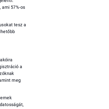
jelenti.
t, ami 57%-os
usokat tesz a
élhetőbb
lakóira
gisztráció a
ázóknak
alamint meg
 remek
udatosságát,