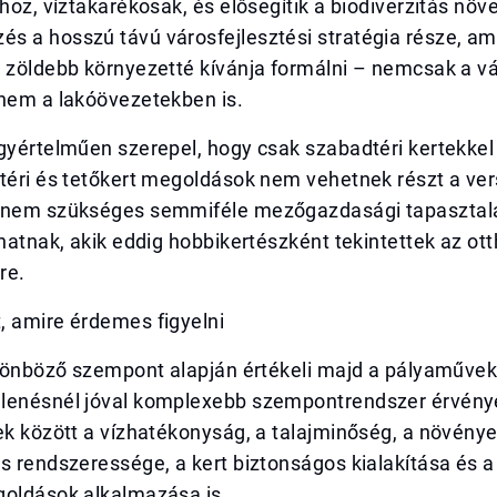
thoz, víztakarékosak, és elősegítik a biodiverzitás növ
s a hosszú távú városfejlesztési stratégia része, am
, zöldebb környezetté kívánja formálni – nemcsak a v
anem a lakóövezetekben is.
gyértelműen szerepel, hogy csak szabadtéri kertekkel
ltéri és tetőkert megoldások nem vehetnek részt a ve
 nem szükséges semmiféle mezőgazdasági tapasztalat
lhatnak, akik eddig hobbikertészként tekintettek az ott
re.
, amire érdemes figyelni
ülönböző szempont alapján értékeli majd a pályaműveke
lenésnél jóval komplexebb szempontrendszer érvénye
ek között a vízhatékonyság, a talajminőség, a növény
s rendszeressége, a kert biztonságos kialakítása és a 
goldások alkalmazása is.