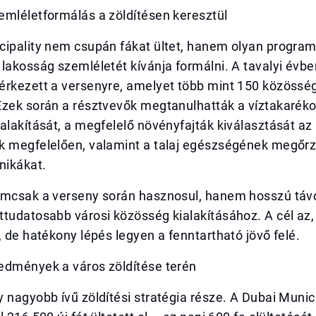
emléletformálás a zöldítésen keresztül
ipality nem csupán fákat ültet, hanem olyan programok
lakosság szemléletét kívánja formálni. A tavalyi évb
érkezett a versenyre, amelyet több mint 150 közössé
Ezek során a résztvevők megtanulhatták a víztakaréko
alakítását, a megfelelő növényfajták kiválasztását az
k megfelelően, valamint a talaj egészségének megőr
nikákat.
emcsak a verseny során hasznosul, hanem hosszú táv
ttudatosabb városi közösség kialakításához. A cél az
, de hatékony lépés legyen a fenntartható jövő felé.
edmények a város zöldítése terén
 nagyobb ívű zöldítési stratégia része. A Dubai Munic