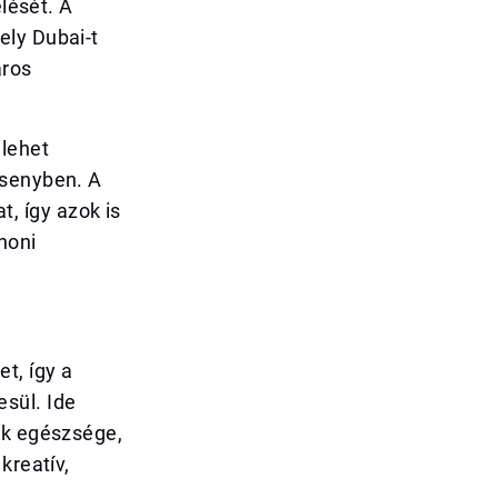
elését. A
ely Dubai-t
áros
 lehet
rsenyben. A
, így azok is
honi
t, így a
sül. Ide
ek egészsége,
kreatív,