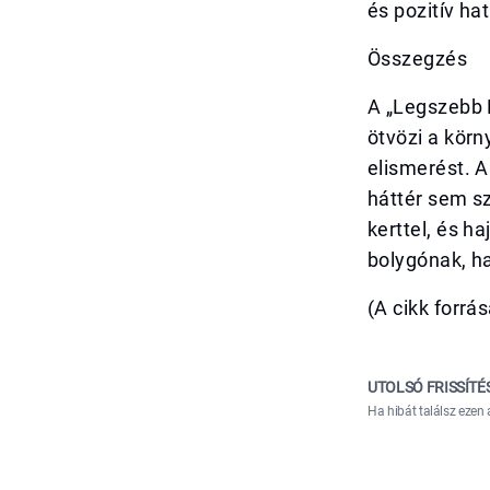
és pozitív ha
Összegzés
A „Legszebb 
ötvözi a körn
elismerést. 
háttér sem sz
kerttel, és h
bolygónak, h
(A cikk forr
UTOLSÓ FRISSÍTÉ
Ha hibát találsz ezen 