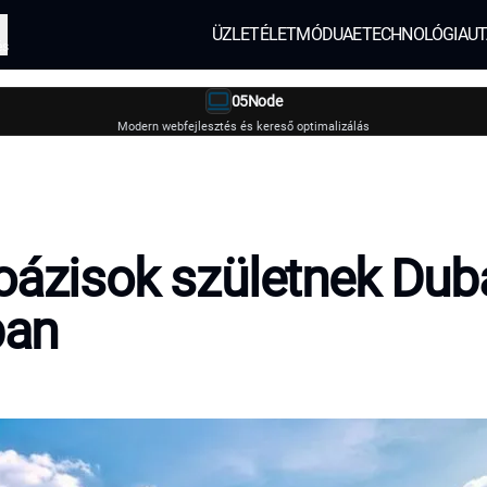
ÜZLET
ÉLETMÓD
UAE
TECHNOLÓGIA
UT
és
05Node
Modern webfejlesztés és kereső optimalizálás
oázisok születnek Dub
ban