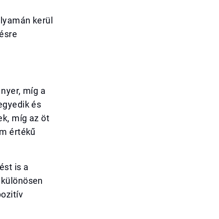
olyamán kerül
tésre
nyer, míg a
egyedik és
k, míg az öt
am értékű
st is a
 különösen
ozitív