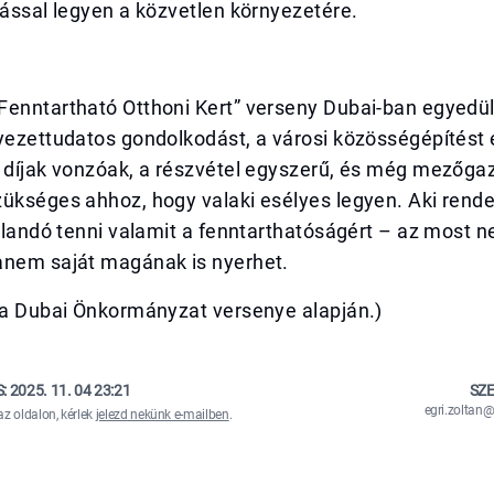
tással legyen a közvetlen környezetére.
Fenntartható Otthoni Kert” verseny Dubai-ban egyedü
yezettudatos gondolkodást, a városi közösségépítést 
A díjak vonzóak, a részvétel egyszerű, és még mezőga
ükséges ahhoz, hogy valaki esélyes legyen. Aki rende
ajlandó tenni valamit a fenntarthatóságért – az most 
anem saját magának is nyerhet.
ása Dubai Önkormányzat versenye alapján.)
S:
2025. 11. 04 23:21
SZE
egri.zolta
az oldalon, kérlek
jelezd nekünk e-mailben
.