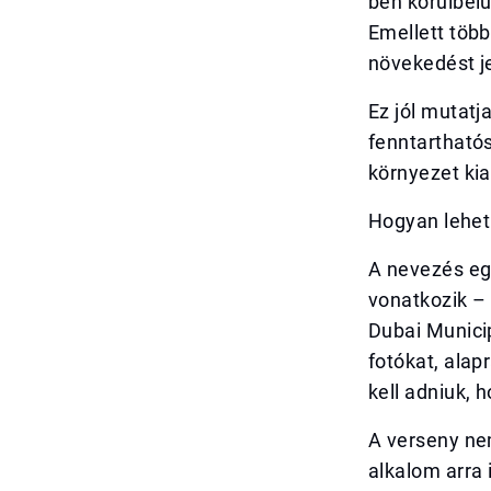
ben körülbelül
Emellett több
növekedést j
Ez jól mutat
fenntartható
környezet kia
Hogyan lehet
A nevezés egy
vonatkozik – 
Dubai Municip
fotókat, alapr
kell adniuk,
A verseny n
alkalom arra 