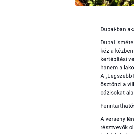
Dubai-ban aká
Dubai ismétel
kéz a kézben 
kertépítési v
hanem a lako
A „Legszebb 
ösztönzi a vil
oázisokat ala
Fenntartható
A verseny lé
résztvevők o