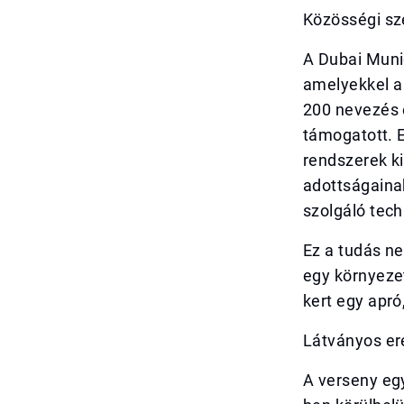
Közösségi sz
A Dubai Munic
amelyekkel a 
200 nevezés 
támogatott. 
rendszerek ki
adottságaina
szolgáló tech
Ez a tudás n
egy környeze
kert egy apró
Látványos er
A verseny egy