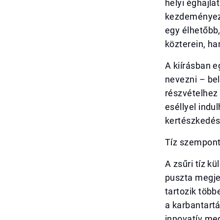
helyi éghajla
kezdeményezé
egy élhetőbb
közterein, h
A kiírásban e
nevezni – be
részvételhez
eséllyel indu
kertészkedés
Tíz szempont
A zsűri tíz k
puszta megje
tartozik több
a karbantartá
innovatív me