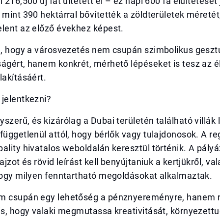
 216,500 új fát ültetett el – ez napi 600 fa elültetését 
 mint 390 hektárral bővítették a zöldterületek méreté
elent az előző évekhez képest.
ja, hogy a városvezetés nem csupán szimbolikus geszt
ságért, hanem konkrét, mérhető lépéseket is tesz az 
lakításáért.
 jelentkezni?
szerű, és kizárólag a Dubai területén található villák 
függetlenül attól, hogy bérlők vagy tulajdonosok. A re
ality hivatalos weboldalán keresztül történik. A pály
ajzot és rövid leírást kell benyújtaniuk a kertjükről, v
 hogy milyen fenntartható megoldásokat alkalmaztak.
em csupán egy lehetőség a pénznyereményre, hanem
is, hogy valaki megmutassa kreativitását, környezett