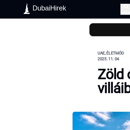
DubaiHirek
Keres
UAE, ÉLETMÓD
2025. 11. 04
Zöld 
villái