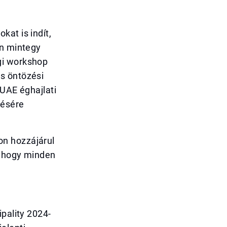
at is indít,
en mintegy
gi workshop
s öntözési
 UAE éghajlati
zésére
on hozzájárul
, hogy minden
ipality 2024-