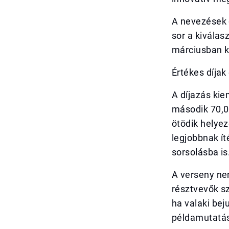
A nevezések 
sor a kivála
márciusban k
Értékes díjak
A díjazás kie
második 70,0
ötödik helye
legjobbnak í
sorsolásba is
A verseny nem
résztvevők s
ha valaki be
példamutatás