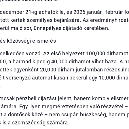
december 21-ig adhatók le, és 2026 január–február f
sztott kertek személyes bejárására. Az eredményhirde
erül majd sor, ünnepélyes díjátadó keretében.
 és közösségi elismerés
melkedően vonzó. Az első helyezett 100,000 dirhamot 
00, a harmadik pedig 40,000 dirhamot vihet haza. A n
zettek egyenként 20,000 dirham jutalomban részesülne
télt versenyző automatikusan bekerül egy 10,000 dirh
.
csak pénzbeli díjazást jelent, hanem komoly elismeré
zámára. Egy ilyen megmérettetésben való részvétel –
jut a döntősök közé – nem csupán büszkeség, hanem p
 is a szomszédság számára.