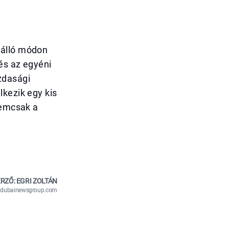
lálló módon
és az egyéni
zdasági
lkezik egy kis
nemcsak a
RZŐ: EGRI ZOLTÁN
n@dubainewsgroup.com