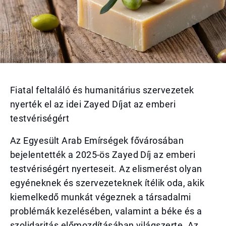
Fiatal feltaláló és humanitárius szervezetek
nyerték el az idei Zayed Díjat az emberi
testvériségért
Az Egyesült Arab Emírségek fővárosában
bejelentették a 2025-ös Zayed Díj az emberi
testvériségért nyerteseit. Az elismerést olyan
egyéneknek és szervezeteknek ítélik oda, akik
kiemelkedő munkát végeznek a társadalmi
problémák kezelésében, valamint a béke és a
szolidaritás előmozdításában világszerte. Az