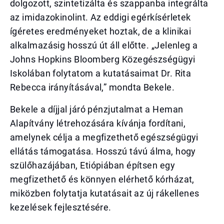
dolgozott, szintetizálta és szappanba integrálta
az imidazokinolint. Az eddigi egérkísérletek
ígéretes eredményeket hoztak, de a klinikai
alkalmazásig hosszú út áll előtte. „Jelenleg a
Johns Hopkins Bloomberg Közegészségügyi
Iskolában folytatom a kutatásaimat Dr. Rita
Rebecca irányításával,” mondta Bekele.
Bekele a díjjal járó pénzjutalmat a Heman
Alapítvány létrehozására kívánja fordítani,
amelynek célja a megfizethető egészségügyi
ellátás támogatása. Hosszú távú álma, hogy
szülőhazájában, Etiópiában építsen egy
megfizethető és könnyen elérhető kórházat,
miközben folytatja kutatásait az új rákellenes
kezelések fejlesztésére.