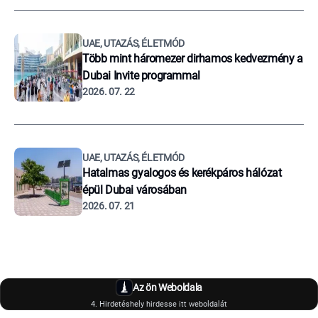
UAE, UTAZÁS, ÉLETMÓD
Több mint háromezer dirhamos kedvezmény a
Dubai Invite programmal
2026. 07. 22
UAE, UTAZÁS, ÉLETMÓD
Hatalmas gyalogos és kerékpáros hálózat
épül Dubai városában
2026. 07. 21
Az ön Weboldala
4. Hirdetéshely hirdesse itt weboldalát