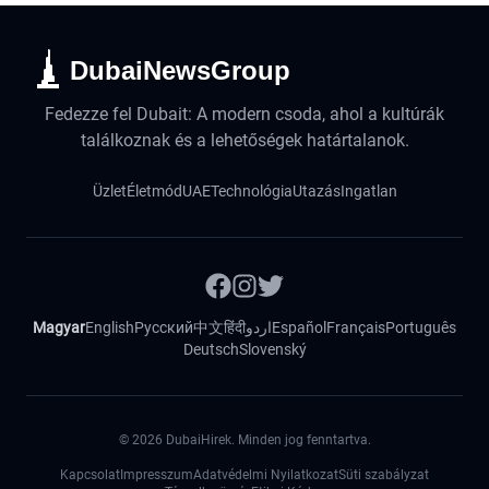
DubaiNewsGroup
Fedezze fel Dubait: A modern csoda, ahol a kultúrák
találkoznak és a lehetőségek határtalanok.
Üzlet
Életmód
UAE
Technológia
Utazás
Ingatlan
Magyar
English
Русский
中文
हिंदी
اردو
Español
Français
Português
Deutsch
Slovenský
©
2026
DubaiHirek. Minden jog fenntartva.
Kapcsolat
Impresszum
Adatvédelmi Nyilatkozat
Süti szabályzat