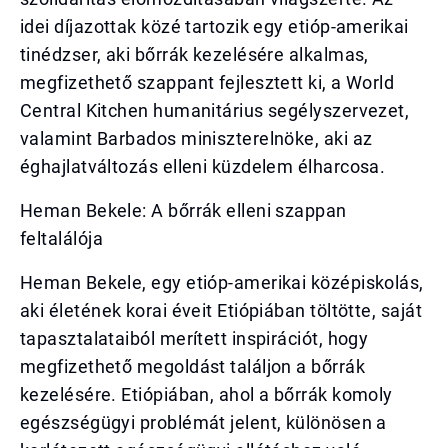
idei díjazottak közé tartozik egy etióp-amerikai
tinédzser, aki bőrrák kezelésére alkalmas,
megfizethető szappant fejlesztett ki, a World
Central Kitchen humanitárius segélyszervezet,
valamint Barbados miniszterelnöke, aki az
éghajlatváltozás elleni küzdelem élharcosa.
Heman Bekele: A bőrrák elleni szappan
feltalálója
Heman Bekele, egy etióp-amerikai középiskolás,
aki életének korai éveit Etiópiában töltötte, saját
tapasztalataiból merített inspirációt, hogy
megfizethető megoldást találjon a bőrrák
kezelésére. Etiópiában, ahol a bőrrák komoly
egészségügyi problémát jelent, különösen a