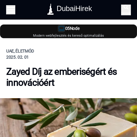
DubaiHirek
Keresés
05Node
Modern webfejlesztés és kereső optimalizálás
UAE, ÉLETMÓD
2025. 02. 01
Zayed Díj az emberiségért és
innovációért