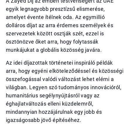
A Zayed Díj az emberi testvériségért az UAE
egyik legnagyobb presztízsű elismerése,
amelyet évente ítélnek oda. Az egymillió
dolláros díjat az arra érdemes személyek és
szervezetek között osztják szét, ezzel is
ösztönözve őket arra, hogy folytassák
munkájukat a globális közösség javára.
Az idei díjazottak történetei inspiráló példák
arra, hogy egyéni elköteleződéssel és közösségi
összefogással valódi változást lehet elérni a
világban. Legyen szó tudományos innovációról,
humanitárius segélynyújtásról vagy az
éghajlatváltozás elleni küzdelemről,
mindannyian hozzájárulnak egy jobb és
igazságosabb jövő építéséhez.