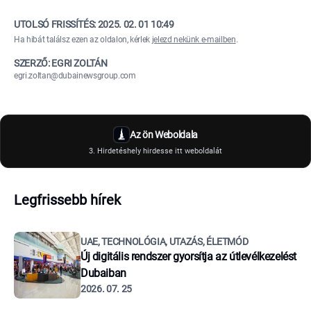
UTOLSÓ FRISSÍTÉS:
2025. 02. 01 10:49
Ha hibát találsz ezen az oldalon, kérlek
jelezd nekünk e-mailben
.
SZERZŐ: EGRI ZOLTÁN
egri.zoltan@dubainewsgroup.com
Az ön Weboldala
3. Hirdetéshely hirdesse itt weboldalát
Legfrissebb hírek
UAE, TECHNOLÓGIA, UTAZÁS, ÉLETMÓD
Új digitális rendszer gyorsítja az útlevélkezelést
Dubaiban
2026. 07. 25