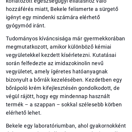
korlátozott egészségügyi ellátáshoz való
hozzáférés miatt, Bekele felismerte a sürgető
igényt egy mindenki számára elérhető
gyógymód iránt.
Tudományos kíváncsisága már gyermekkorában
megmutatkozott, amikor különböző kémiai
vegyületekkel kezdett kísérletezni. Kutatásai
során felfedezte az imidazokinolin nevű
vegyületet, amely ígéretes hatóanyagnak
bizonyult a bőrrák kezelésében. Kezdetben egy
bőrápoló krém kifejlesztésén gondolkodott, de
végül rájött, hogy egy mindennap használt
termék – a szappan – sokkal szélesebb körben
elérhető lehet.
Bekele egy laboratóriumban, ahol gyakornokként