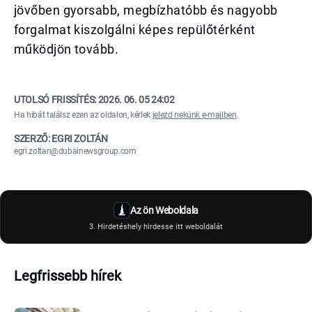
jövőben gyorsabb, megbízhatóbb és nagyobb
forgalmat kiszolgálni képes repülőtérként
működjön tovább.
UTOLSÓ FRISSÍTÉS:
2026. 06. 05 24:02
Ha hibát találsz ezen az oldalon, kérlek
jelezd nekünk e-mailben
.
SZERZŐ: EGRI ZOLTÁN
egri.zoltan@dubainewsgroup.com
Az ön Weboldala
3. Hirdetéshely hirdesse itt weboldalát
Legfrissebb hírek