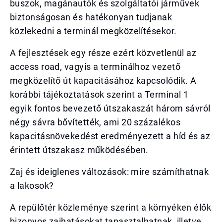
buszok, magánautók és szolgáltatói járművek
biztonságosan és hatékonyan tudjanak
közlekedni a terminál megközelítésekor.
A fejlesztések egy része ezért közvetlenül az
access road, vagyis a terminálhoz vezető
megközelítő út kapacitásához kapcsolódik. A
korábbi tájékoztatások szerint a Terminal 1
egyik fontos bevezető útszakaszát három sávról
négy sávra bővítették, ami 20 százalékos
kapacitásnövekedést eredményezett a híd és az
érintett útszakasz működésében.
Zaj és ideiglenes változások: mire számíthatnak
a lakosok?
A repülőtér közleménye szerint a környéken élők
bizonyos zajhatásokat tapasztalhatnak, illetve