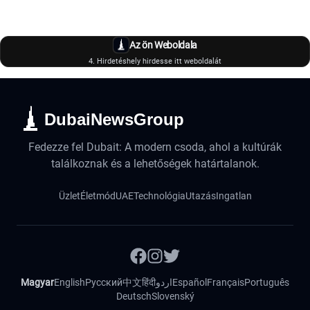
Az ön Weboldala
4. Hirdetéshely hirdesse itt weboldalát
DubaiNewsGroup
Fedezze fel Dubait: A modern csoda, ahol a kultúrák
találkoznak és a lehetőségek határtalanok.
Üzlet
Életmód
UAE
Technológia
Utazás
Ingatlan
Magyar
English
Русский
中文
हिंदी
اردو
Español
Français
Português
Deutsch
Slovenský