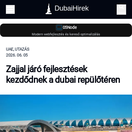
DubaiHirek
Keresés
05Node
Modern webfejlesztés és kereső optimalizálás
UAE, UTAZÁS
2026. 06. 05
Zajjal járó fejlesztések
kezdődnek a dubai repülőtéren