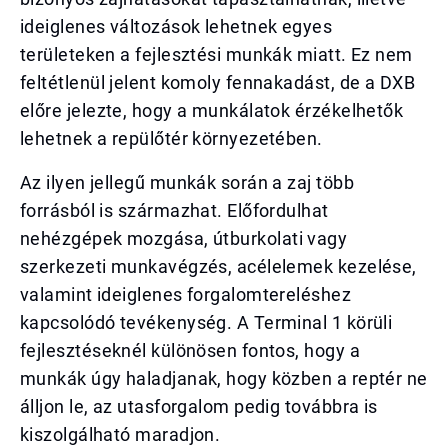
ideiglenes változások lehetnek egyes
területeken a fejlesztési munkák miatt. Ez nem
feltétlenül jelent komoly fennakadást, de a DXB
előre jelezte, hogy a munkálatok érzékelhetők
lehetnek a repülőtér környezetében.
Az ilyen jellegű munkák során a zaj több
forrásból is származhat. Előfordulhat
nehézgépek mozgása, útburkolati vagy
szerkezeti munkavégzés, acélelemek kezelése,
valamint ideiglenes forgalomtereléshez
kapcsolódó tevékenység. A Terminal 1 körüli
fejlesztéseknél különösen fontos, hogy a
munkák úgy haladjanak, hogy közben a reptér ne
álljon le, az utasforgalom pedig továbbra is
kiszolgálható maradjon.