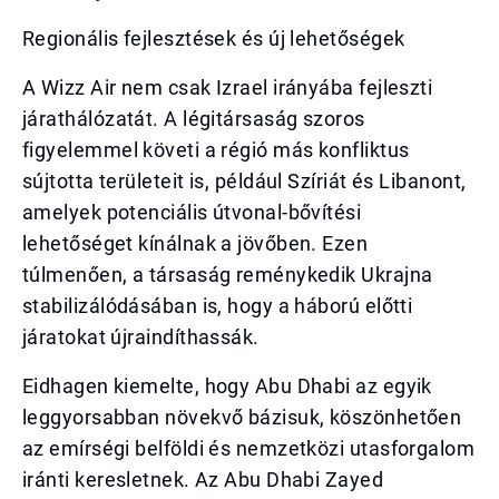
Regionális fejlesztések és új lehetőségek
A Wizz Air nem csak Izrael irányába fejleszti
járathálózatát. A légitársaság szoros
figyelemmel követi a régió más konfliktus
sújtotta területeit is, például Szíriát és Libanont,
amelyek potenciális útvonal-bővítési
lehetőséget kínálnak a jövőben. Ezen
túlmenően, a társaság reménykedik Ukrajna
stabilizálódásában is, hogy a háború előtti
járatokat újraindíthassák.
Eidhagen kiemelte, hogy Abu Dhabi az egyik
leggyorsabban növekvő bázisuk, köszönhetően
az emírségi belföldi és nemzetközi utasforgalom
iránti keresletnek. Az Abu Dhabi Zayed