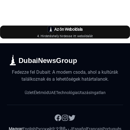
Az ön Weboldala
4. Hirdetéshely hirdesse itt weboldalát
DubaiNewsGroup
Fedezze fel Dubait: A modern csoda, ahol a kultúrák
találkoznak és a lehetőségek határtalanok.
Üzlet
Életmód
UAE
Technológia
Utazás
Ingatlan
Magyar
English
Русский
中文
हिंदी
اردو
Español
Français
Português