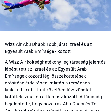
Wizz Air Abu Dhabi: Több járat Izrael és az
Egyesült Arab Emírségek között
A Wizz Air költséghatékony légitársaság jelentős
lépést tett az Izrael és az Egyesült Arab
Emírségek közötti légi összeköttetések
erősítése érdekében, miután a térségben
kialakult konfliktust követően tűzszünetet
kötöttek Izrael és a Hamasz között. A társaság
bejelentette, hogy növeli az Abu Dhabi és Tel-
Aviv közötti járatok számát, ezzel reagálva az