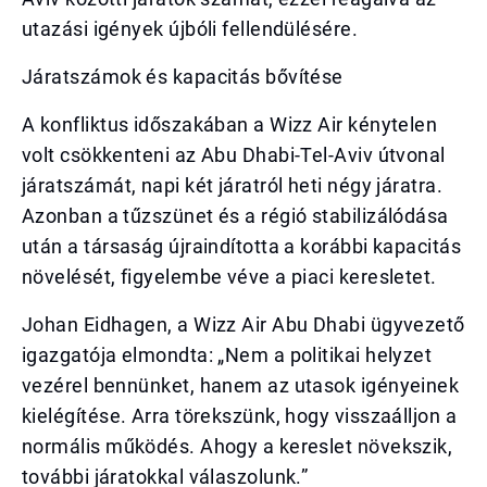
utazási igények újbóli fellendülésére.
Járatszámok és kapacitás bővítése
A konfliktus időszakában a Wizz Air kénytelen
volt csökkenteni az Abu Dhabi-Tel-Aviv útvonal
járatszámát, napi két járatról heti négy járatra.
Azonban a tűzszünet és a régió stabilizálódása
után a társaság újraindította a korábbi kapacitás
növelését, figyelembe véve a piaci keresletet.
Johan Eidhagen, a Wizz Air Abu Dhabi ügyvezető
igazgatója elmondta: „Nem a politikai helyzet
vezérel bennünket, hanem az utasok igényeinek
kielégítése. Arra törekszünk, hogy visszaálljon a
normális működés. Ahogy a kereslet növekszik,
további járatokkal válaszolunk.”