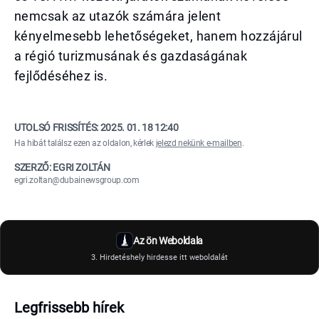
nemcsak az utazók számára jelent
kényelmesebb lehetőségeket, hanem hozzájárul
a régió turizmusának és gazdaságának
fejlődéséhez is.
UTOLSÓ FRISSÍTÉS:
2025. 01. 18 12:40
Ha hibát találsz ezen az oldalon, kérlek
jelezd nekünk e-mailben
.
SZERZŐ: EGRI ZOLTÁN
egri.zoltan@dubainewsgroup.com
Az ön Weboldala
3. Hirdetéshely hirdesse itt weboldalát
Legfrissebb hírek