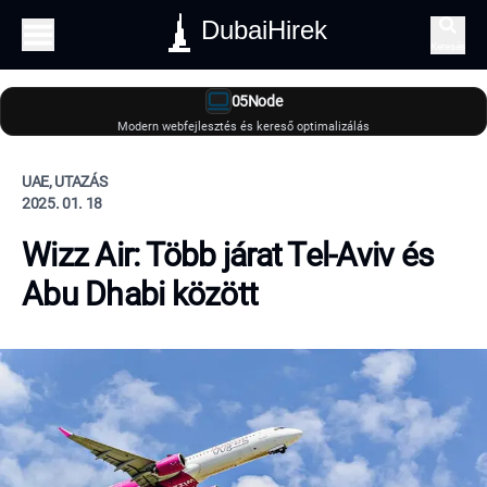
DubaiHirek
Keresés
05Node
Modern webfejlesztés és kereső optimalizálás
UAE, UTAZÁS
2025. 01. 18
Wizz Air: Több járat Tel-Aviv és
Abu Dhabi között