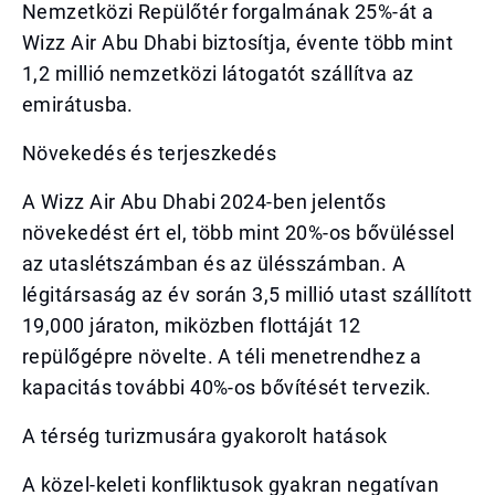
Nemzetközi Repülőtér forgalmának 25%-át a
Wizz Air Abu Dhabi biztosítja, évente több mint
1,2 millió nemzetközi látogatót szállítva az
emirátusba.
Növekedés és terjeszkedés
A Wizz Air Abu Dhabi 2024-ben jelentős
növekedést ért el, több mint 20%-os bővüléssel
az utaslétszámban és az ülésszámban. A
légitársaság az év során 3,5 millió utast szállított
19,000 járaton, miközben flottáját 12
repülőgépre növelte. A téli menetrendhez a
kapacitás további 40%-os bővítését tervezik.
A térség turizmusára gyakorolt hatások
A közel-keleti konfliktusok gyakran negatívan