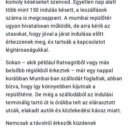
komoly késéseket szenved. Egyetlen nap alatt
több mint 150 indulás késett, a leszállások
száma is megcsappant. A mumbai repülőtér
ugyan hivatalosan működik, de arra kérik az
utasokat, hogy jóval a járat indulása előtt
érkezzenek meg, és tartsák a kapcsolatot
légitársaságukkal.
Sokan – akik például Ratnagiriből vagy más
belsőbb régiókból érkeztek – már egy nappal
korábban Mumbai-ban szállodát foglaltak, abban
bízva, hogy így könnyebben kijutnak a
repülőtérre. De még a szállodából az indulási
terminálig tartó út is órákba telt az elárasztott
utcák, elakadt autók és közlekedési káosz miatt.
Nemcsak a távolról érkezők küzdenek