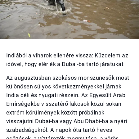
Indiából a viharok ellenére vissza: Küzdelem az
idővel, hogy elérjék a Dubai-ba tartó járatukat
Az augusztusban szokásos monszunesők most
különösen súlyos következményekkel járnak
India déli és nyugati részein. Az Egyesült Arab
Emírségekbe visszatérő lakosok közül sokan
extrém körülmények között próbálnak
visszajutni Dubai-ba vagy Abu Dhabi-ba a nyári
szabadságukról. A napok óta tartó heves
esőzések, a víztározók megnyitása, a vörös