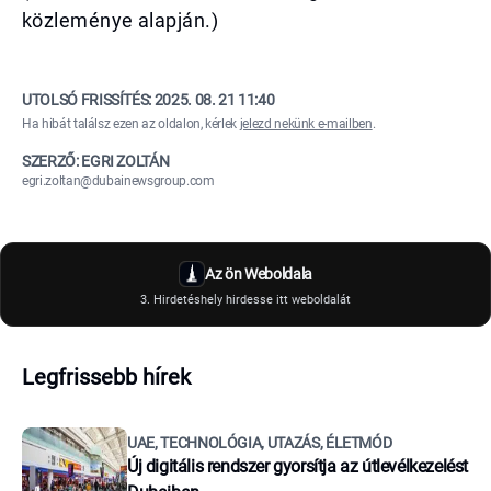
közleménye alapján.)
UTOLSÓ FRISSÍTÉS:
2025. 08. 21 11:40
Ha hibát találsz ezen az oldalon, kérlek
jelezd nekünk e-mailben
.
SZERZŐ: EGRI ZOLTÁN
egri.zoltan@dubainewsgroup.com
Az ön Weboldala
3. Hirdetéshely hirdesse itt weboldalát
Legfrissebb hírek
UAE, TECHNOLÓGIA, UTAZÁS, ÉLETMÓD
Új digitális rendszer gyorsítja az útlevélkezelést