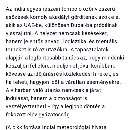
Az India egyes részein tomboló özönvízszerű
esőzések komoly akadályt gördítenek azok elé,
akik az UAE-be, különösen Dubai-ba próbálnak
visszajutni. A helyzet nemcsak késéseket,
hanem jelentős anyagi, logisztikai és mentális
terheket is ró az utazókra. A tapasztalatok
alapján a legfontosabb tanács az, hogy mindenki
készüljön fel előre: induljon el jóval korábban,
kövesse az időjárási és közlekedési híreket, és
ha teheti, hagyjon időt a váratlan eseményekre.
A viharban való utazás nemcsak a járat
indulását, hanem a biztonságot is
veszélyeztetheti – így a legjobb döntés a
fokozott elővigyázatosság.
(A cikk forrása Indiai meteorológiai hivatal