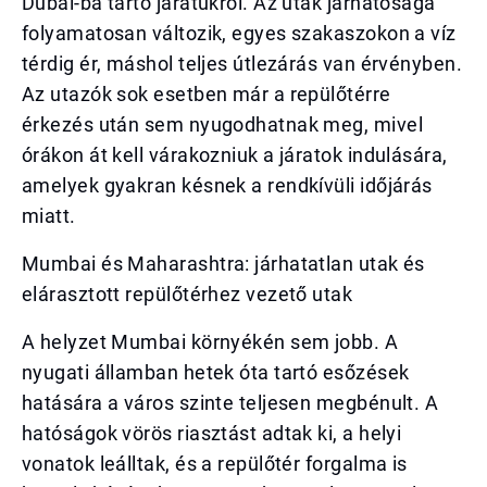
Dubai-ba tartó járatukról. Az utak járhatósága
folyamatosan változik, egyes szakaszokon a víz
térdig ér, máshol teljes útlezárás van érvényben.
Az utazók sok esetben már a repülőtérre
érkezés után sem nyugodhatnak meg, mivel
órákon át kell várakozniuk a járatok indulására,
amelyek gyakran késnek a rendkívüli időjárás
miatt.
Mumbai és Maharashtra: járhatatlan utak és
elárasztott repülőtérhez vezető utak
A helyzet Mumbai környékén sem jobb. A
nyugati államban hetek óta tartó esőzések
hatására a város szinte teljesen megbénult. A
hatóságok vörös riasztást adtak ki, a helyi
vonatok leálltak, és a repülőtér forgalma is