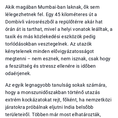
Akik magában Mumbai-ban laknak, ők sem
lélegezhetnek fel. Egy 45 kilométeres út a
Dombivli városrészből a repülőtérre akár hat
órán át is tarthat, mivel a helyi vonatok leálltak, a
taxik és más közlekedési eszközök pedig
torlódásokban vesztegelnek. Az utazók
kénytelenek minden elővigyázatosságot
megtenni – nem esznek, nem isznak, csak hogy
a feszültség és stressz ellenére is időben
odaérjenek.
Az egyik legnagyobb tanulság sokak számára,
hogy a monszunidőszakban történő utazás
extrém kockázatokat rejt, főként, ha nemzetközi
járatokra próbálnak eljutni India belsőbb
területeiről. Többen már most elhatározták,