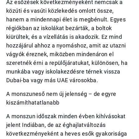
Az esőzések következményeként nemcsak a
közúti és vasúti közlekedés omlott össze,
hanem a mindennapi élet is megbénult. Egyes
régiókban az iskolákat bezárták, a boltok
kiürültek, és a vízellátás is akadozik. Ez mind
hozzájárul ahhoz a nyomáshoz, amit az utazni
vágyók éreznek, miközben mindenáron el
szeretnék érni a repülőjáratukat, különösen, ha
munkába vagy iskolakezdésre térnek vissza
Dubai-ba vagy más UAE városokba.
A monszuneső nem új jelenség – de egyre
kiszámíthatatlanabb
A monszun időszak minden évben kihívásokat
jelent Indiában, de az éghajlatváltozás
következményeként a heves esők gyakorisága