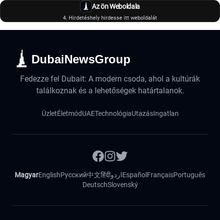
Az ön Weboldala
4. Hirdetéshely hirdesse itt weboldalát
DubaiNewsGroup
Fedezze fel Dubait: A modern csoda, ahol a kultúrák
találkoznak és a lehetőségek határtalanok.
Üzlet
Életmód
UAE
Technológia
Utazás
Ingatlan
Magyar
English
Русский
中文
हिंदी
اردو
Español
Français
Português
Deutsch
Slovenský