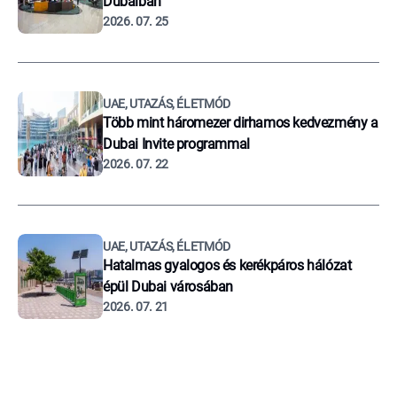
Dubaiban
2026. 07. 25
UAE, UTAZÁS, ÉLETMÓD
Több mint háromezer dirhamos kedvezmény a
Dubai Invite programmal
2026. 07. 22
UAE, UTAZÁS, ÉLETMÓD
Hatalmas gyalogos és kerékpáros hálózat
épül Dubai városában
2026. 07. 21