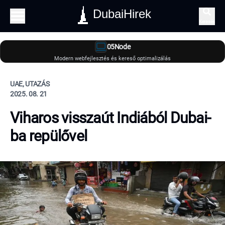
DubaiHirek
Keresés
05Node
Modern webfejlesztés és kereső optimalizálás
UAE, UTAZÁS
2025. 08. 21
Viharos visszaút Indiából Dubai-
ba repülővel