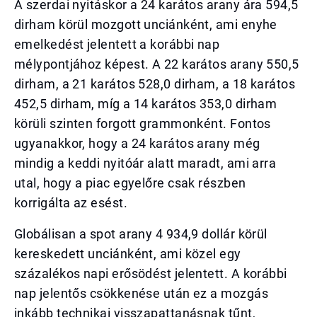
A szerdai nyitáskor a 24 karátos arany ára 594,5
dirham körül mozgott unciánként, ami enyhe
emelkedést jelentett a korábbi nap
mélypontjához képest. A 22 karátos arany 550,5
dirham, a 21 karátos 528,0 dirham, a 18 karátos
452,5 dirham, míg a 14 karátos 353,0 dirham
körüli szinten forgott grammonként. Fontos
ugyanakkor, hogy a 24 karátos arany még
mindig a keddi nyitóár alatt maradt, ami arra
utal, hogy a piac egyelőre csak részben
korrigálta az esést.
Globálisan a spot arany 4 934,9 dollár körül
kereskedett unciánként, ami közel egy
százalékos napi erősödést jelentett. A korábbi
nap jelentős csökkenése után ez a mozgás
inkább technikai visszapattanásnak tűnt,