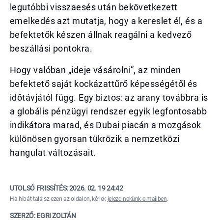
legutóbbi visszaesés után bekövetkezett
emelkedés azt mutatja, hogy a kereslet él, és a
befektetők készen állnak reagálni a kedvező
beszállási pontokra.
Hogy valóban „ideje vásárolni”, az minden
befektető saját kockázattűrő képességétől és
időtávjától függ. Egy biztos: az arany továbbra is
a globális pénzügyi rendszer egyik legfontosabb
indikátora marad, és Dubai piacán a mozgások
különösen gyorsan tükrözik a nemzetközi
hangulat változásait.
UTOLSÓ FRISSÍTÉS:
2026. 02. 19 24:42
Ha hibát találsz ezen az oldalon, kérlek
jelezd nekünk e-mailben
.
SZERZŐ: EGRI ZOLTÁN