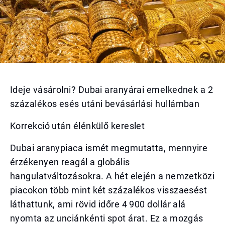
Ideje vásárolni? Dubai aranyárai emelkednek a 2
százalékos esés utáni bevásárlási hullámban
Korrekció után élénkülő kereslet
Dubai aranypiaca ismét megmutatta, mennyire
érzékenyen reagál a globális
hangulatváltozásokra. A hét elején a nemzetközi
piacokon több mint két százalékos visszaesést
láthattunk, ami rövid időre 4 900 dollár alá
nyomta az unciánkénti spot árat. Ez a mozgás