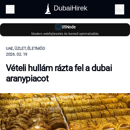
DubaiHirek
Keresés
05Node
Modern webfejlesztés és kereső optimalizálás
UAE, ÜZLET, ÉLETMÓD
2026. 02. 19
Vételi hullám rázta fel a dubai
aranypiacot