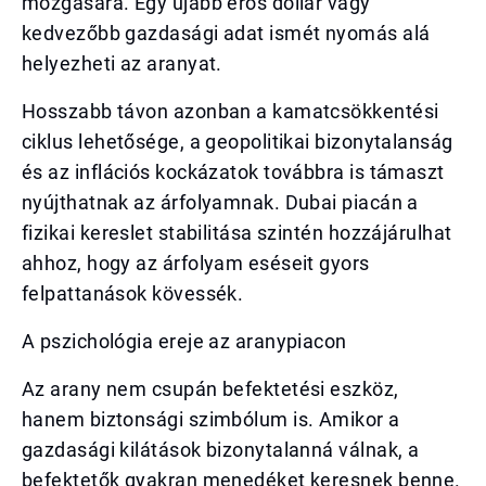
mozgására. Egy újabb erős dollár vagy
kedvezőbb gazdasági adat ismét nyomás alá
helyezheti az aranyat.
Hosszabb távon azonban a kamatcsökkentési
ciklus lehetősége, a geopolitikai bizonytalanság
és az inflációs kockázatok továbbra is támaszt
nyújthatnak az árfolyamnak. Dubai piacán a
fizikai kereslet stabilitása szintén hozzájárulhat
ahhoz, hogy az árfolyam eséseit gyors
felpattanások kövessék.
A pszichológia ereje az aranypiacon
Az arany nem csupán befektetési eszköz,
hanem biztonsági szimbólum is. Amikor a
gazdasági kilátások bizonytalanná válnak, a
befektetők gyakran menedéket keresnek benne.