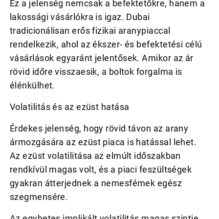
Ez a jelenség nemcsak a befektetőkre, hanem a
lakossági vásárlókra is igaz. Dubai
tradicionálisan erős fizikai aranypiaccal
rendelkezik, ahol az ékszer- és befektetési célú
vásárlások egyaránt jelentősek. Amikor az ár
rövid időre visszaesik, a boltok forgalma is
élénkülhet.
Volatilitás és az ezüst hatása
Érdekes jelenség, hogy rövid távon az arany
ármozgására az ezüst piaca is hatással lehet.
Az ezüst volatilitása az elmúlt időszakban
rendkívül magas volt, és a piaci feszültségek
gyakran átterjednek a nemesfémek egész
szegmensére.
Az egyhetes implikált volatilitás magas szintje