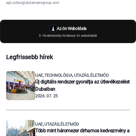
egri.zoltan@dubainewsgroup.com
Az ön Weboldala
3. Hirdetéshely hirdesse itt weboldalát
Legfrissebb hírek
UAE, TECHNOLÓGIA, UTAZÁS, ÉLETMÓD
Új digitális rendszer gyorsítja az útlevélkezelést
Dubaiban
2026. 07. 25
UAE, UTAZÁS, ÉLETMÓD
Több mint háromezer dirhamos kedvezmény a