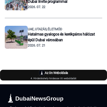
Dubai Invite programmal
2026. 07. 22
UAE, UTAZÁS, ÉLETMÓD
Hatalmas gyalogos és kerékpáros hálózat
épül Dubai városában
2026. 07. 21
Az ön Weboldala
4. Hirdetéshely hirdesse itt weboldalát
DubaiNewsGroup