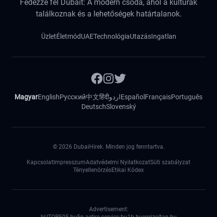
Fedezze fel Dubait: A modern csoda, ahol a kultúrák
találkoznak és a lehetőségek határtalanok.
Üzlet
Életmód
UAE
Technológia
Utazás
Ingatlan
Magyar
English
Русский
中文
हिंदी
اردو
Español
Français
Português
Deutsch
Slovenský
©
2026
DubaiHirek. Minden jog fenntartva.
Kapcsolat
Impresszum
Adatvédelmi Nyilatkozat
Süti szabályzat
Tényellenörzés
Etikai Kódex
Advertisement: