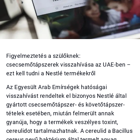
Figyelmeztetés a szülőknek:
csecsemőtápszerek visszahívása az UAE-ben –
ezt kell tudni a Nestlé termékekről
Az Egyesült Arab Emírségek hatóságai
visszahívást rendeltek el bizonyos Nestlé által
gyártott csecsemőtápszer- és követőtápszer-
tételek esetében, miután felmerült annak
gyanúja, hogy a termékek veszélyes toxint,
cereulidot tartalmazhatnak. A cereulid a Bacillus
cereus nevű baktérium által termelt anyag,