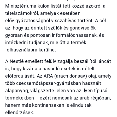
Minisztériuma külön listát tett közzé azokról a
tételszámokról, amelyek esetében
elővigyázatosságból visszahívás történt. A cél
az, hogy az érintett szülők és gondviselők
gyorsan és pontosan informálódhassanak, és
intézkedni tudjanak, mielőtt a termék
felhasználásra kerülne.
A Nestlé emellett felülvizsgálja beszállítói láncát
is, hogy kizárja a hasonló esetek ismételt
előfordulását. Az ARA (arachidonsav) olaj, amely
több csecsemőtápszer-gyártásban használt
alapanyag, világszerte jelen van az ilyen típusú
termékekben – ezért nemcsak az arab régióban,
hanem más kontinenseken is elindultak
ellenőrzések.