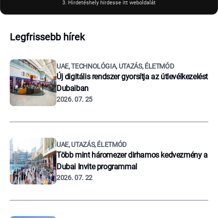
3. Hirdetéshely hirdesse itt weboldalát
Legfrissebb hírek
UAE, TECHNOLÓGIA, UTAZÁS, ÉLETMÓD
Új digitális rendszer gyorsítja az útlevélkezelést
Dubaiban
2026. 07. 25
UAE, UTAZÁS, ÉLETMÓD
Több mint háromezer dirhamos kedvezmény a
Dubai Invite programmal
2026. 07. 22