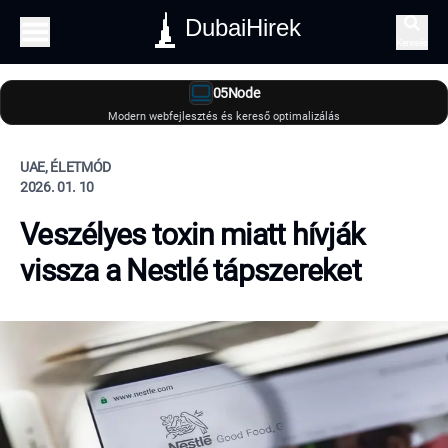
DubaiHirek
Keresés
05Node
Modern webfejlesztés és kereső optimalizálás
UAE, ÉLETMÓD
2026. 01. 10
Veszélyes toxin miatt hívják
vissza a Nestlé tápszereket