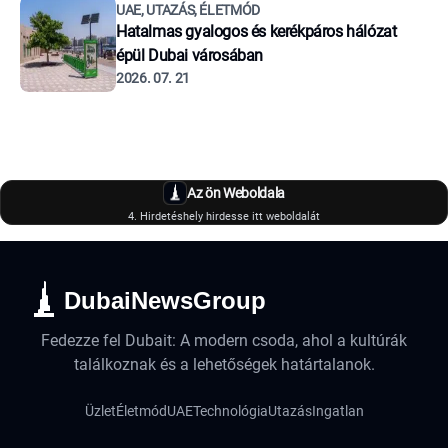
UAE, UTAZÁS, ÉLETMÓD
Hatalmas gyalogos és kerékpáros hálózat
épül Dubai városában
2026. 07. 21
Az ön Weboldala
4. Hirdetéshely hirdesse itt weboldalát
DubaiNewsGroup
Fedezze fel Dubait: A modern csoda, ahol a kultúrák
találkoznak és a lehetőségek határtalanok.
Üzlet
Életmód
UAE
Technológia
Utazás
Ingatlan