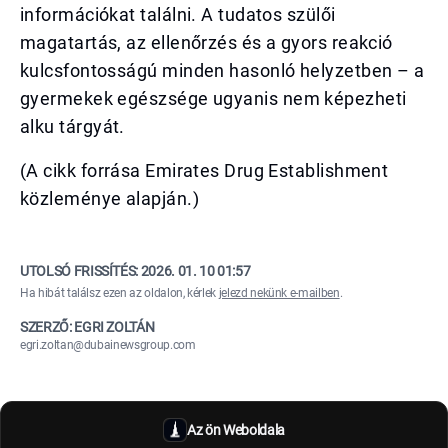
információkat találni. A tudatos szülői
magatartás, az ellenőrzés és a gyors reakció
kulcsfontosságú minden hasonló helyzetben – a
gyermekek egészsége ugyanis nem képezheti
alku tárgyát.
(A cikk forrása Emirates Drug Establishment
közleménye alapján.)
UTOLSÓ FRISSÍTÉS:
2026. 01. 10 01:57
Ha hibát találsz ezen az oldalon, kérlek
jelezd nekünk e-mailben
.
SZERZŐ: EGRI ZOLTÁN
egri.zoltan@dubainewsgroup.com
Az ön Weboldala