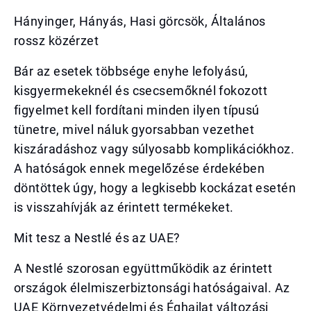
Hányinger, Hányás, Hasi görcsök, Általános
rossz közérzet
Bár az esetek többsége enyhe lefolyású,
kisgyermekeknél és csecsemőknél fokozott
figyelmet kell fordítani minden ilyen típusú
tünetre, mivel náluk gyorsabban vezethet
kiszáradáshoz vagy súlyosabb komplikációkhoz.
A hatóságok ennek megelőzése érdekében
döntöttek úgy, hogy a legkisebb kockázat esetén
is visszahívják az érintett termékeket.
Mit tesz a Nestlé és az UAE?
A Nestlé szorosan együttműködik az érintett
országok élelmiszerbiztonsági hatóságaival. Az
UAE Környezetvédelmi és Éghajlat változási