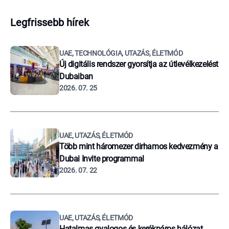
Legfrissebb hírek
UAE, TECHNOLÓGIA, UTAZÁS, ÉLETMÓD
Új digitális rendszer gyorsítja az útlevélkezelést
Dubaiban
2026. 07. 25
UAE, UTAZÁS, ÉLETMÓD
Több mint háromezer dirhamos kedvezmény a
Dubai Invite programmal
2026. 07. 22
UAE, UTAZÁS, ÉLETMÓD
Hatalmas gyalogos és kerékpáros hálózat