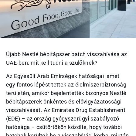
Újabb Nestlé bébitápszer batch visszahívása az
UAE-ben: mit kell tudni a szülőknek?
Az Egyesült Arab Emírségek hatóságai ismét
egy fontos lépést tettek az élelmiszerbiztonság
területén, amikor bejelentették bizonyos Nestlé
bébitápszerek önkéntes és elővigyázatossági
visszahívását. Az Emirates Drug Establishment
(EDE) – az ország gyógyszerügyi szabályozó
hatósága – csütörtökön közölte, hogy további
batchek kerültek be a visszahívási körbe, miután