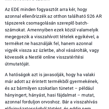
Az EDE minden fogyasztót arra kér, hogy
azonnal ellenőrizzék az otthon található S26 AR
tápszerek csomagolásán szereplő batch-
számokat. Amennyiben ezek közül valamelyik
megegyezik a visszahívott tételek egyikével, a
terméket ne használják fel, hanem azonnal
vigyék vissza az üzletbe, ahol vásárolták, vagy
kövessék a Nestlé online visszatérítési
útmutatóját.
A hatóságok azt is javasolják, hogy ha valaki
már adott az érintett termékből gyermekének,
és az bármilyen szokatlan tünetet – például
hányingert, hányást, hasi fájdalmat – mutat,
azonnal forduljon orvoshoz. Bár a visszahívás
elővigyázatosságból történt, és eddig nem