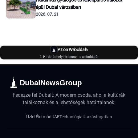
épül Dubai városában
2026. 07. 21
Az ön Weboldala
4. Hirdetéshely hirdesse itt weboldalát
DubaiNewsGroup
Fedezze fel Dubait: A modern csoda, ahol a kultúrák
találkoznak és a lehetőségek határtalanok.
Üzlet
Életmód
UAE
Technológia
Utazás
Ingatlan