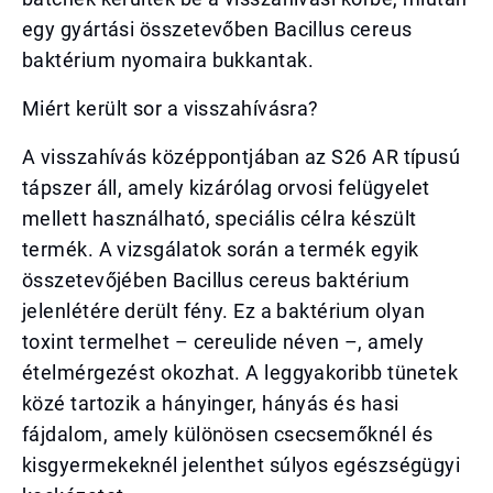
egy gyártási összetevőben Bacillus cereus
baktérium nyomaira bukkantak.
Miért került sor a visszahívásra?
A visszahívás középpontjában az S26 AR típusú
tápszer áll, amely kizárólag orvosi felügyelet
mellett használható, speciális célra készült
termék. A vizsgálatok során a termék egyik
összetevőjében Bacillus cereus baktérium
jelenlétére derült fény. Ez a baktérium olyan
toxint termelhet – cereulide néven –, amely
ételmérgezést okozhat. A leggyakoribb tünetek
közé tartozik a hányinger, hányás és hasi
fájdalom, amely különösen csecsemőknél és
kisgyermekeknél jelenthet súlyos egészségügyi