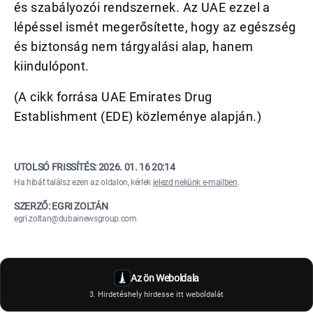
és szabályozói rendszernek. Az UAE ezzel a
lépéssel ismét megerősítette, hogy az egészség
és biztonság nem tárgyalási alap, hanem
kiindulópont.
(A cikk forrása UAE Emirates Drug
Establishment (EDE) közleménye alapján.)
UTOLSÓ FRISSÍTÉS:
2026. 01. 16 20:14
Ha hibát találsz ezen az oldalon, kérlek
jelezd nekünk e-mailben
.
SZERZŐ: EGRI ZOLTÁN
egri.zoltan@dubainewsgroup.com
Az ön Weboldala
3. Hirdetéshely hirdesse itt weboldalát