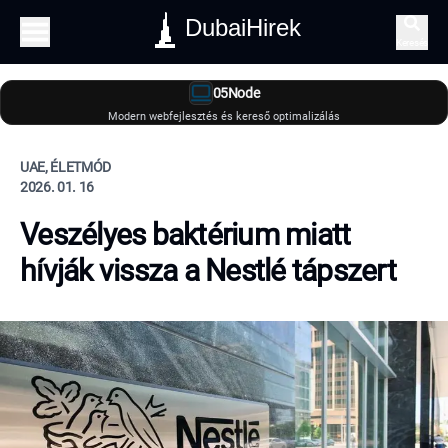
DubaiHirek
Keresés
05Node
Modern webfejlesztés és kereső optimalizálás
UAE, ÉLETMÓD
2026. 01. 16
Veszélyes baktérium miatt
hívják vissza a Nestlé tápszert