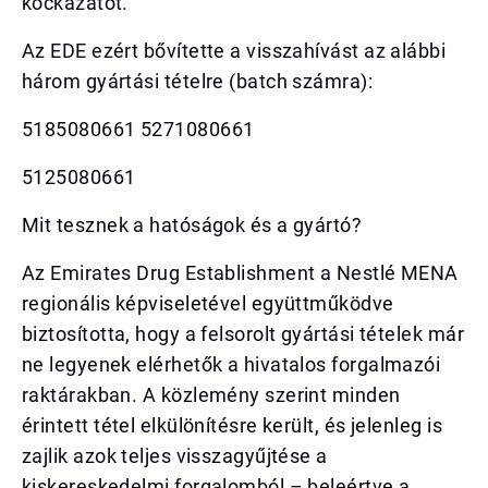
kockázatot.
Az EDE ezért bővítette a visszahívást az alábbi
három gyártási tételre (batch számra):
5185080661 5271080661
5125080661
Mit tesznek a hatóságok és a gyártó?
Az Emirates Drug Establishment a Nestlé MENA
regionális képviseletével együttműködve
biztosította, hogy a felsorolt gyártási tételek már
ne legyenek elérhetők a hivatalos forgalmazói
raktárakban. A közlemény szerint minden
érintett tétel elkülönítésre került, és jelenleg is
zajlik azok teljes visszagyűjtése a
kiskereskedelmi forgalomból – beleértve a