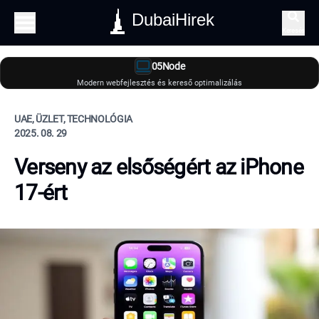
DubaiHirek
Keresés
05Node
Modern webfejlesztés és kereső optimalizálás
UAE, ÜZLET, TECHNOLÓGIA
2025. 08. 29
Verseny az elsőségért az iPhone
17-ért