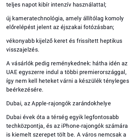
teljes napot kibír intenzív használattal;
új kameratechnológia, amely állítólag komoly
előrelépést jelent az éjszakai fotózásban;
vékonyabb kijelző keret és frissített heptikus
visszajelzés.
A vásárlók pedig reménykednek: hátha idén az
UAE egyszerre indul a többi premierországgal,
így nem kell heteket várni a készülék tényleges
beérkezésére.
Dubai, az Apple-rajongók zarándokhelye
Dubai évek óta a térség egyik legfontosabb
techközpontja, és az iPhone-rajongók számára
is kiemelt szerepet tölt be. A város nemcsak a