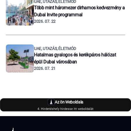
UAE, UTAZÁS, ÉLETMÓD
Több mint háromezer dirhamos kedvezmény a
Dubai Invite programmal
2026. 07. 22
UAE, UTAZÁS, ÉLETMÓD
Hatalmas gyalogos és kerékpáros hálózat
épül Dubai városában
2026. 07. 21
Az ön Weboldala
4. Hirdetéshely hirdesse itt weboldalát