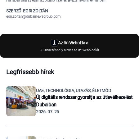
Ha hibát találsz ezen az oldalon, kérlek
jelezd nekünk e-mailben
.
SZERZŐ: EGRI ZOLTÁN
egri.zoltan@dubainewsgroup.com
Az ön Weboldala
3. Hirdetéshely hirdesse itt weboldalát
Legfrissebb hírek
UAE, TECHNOLÓGIA, UTAZÁS, ÉLETMÓD
Új digitális rendszer gyorsítja az útlevélkezelést
Dubaiban
2026. 07. 25