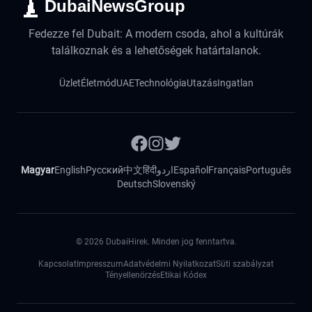
DubaiNewsGroup
Fedezze fel Dubait: A modern csoda, ahol a kultúrák
találkoznak és a lehetőségek határtalanok.
Üzlet
Életmód
UAE
Technológia
Utazás
Ingatlan
Magyar
English
Русский
中文
हिंदी
اردو
Español
Français
Português
Deutsch
Slovenský
©
2026
DubaiHirek. Minden jog fenntartva.
Kapcsolat
Impresszum
Adatvédelmi Nyilatkozat
Süti szabályzat
Tényellenörzés
Etikai Kódex