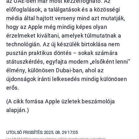
az UAE-ben már most kézzelfogható. Az
előfoglalások, a találgatások és a közösségi
média által hajtott verseny mind azt mutatják,
hogy az Apple még mindig képes olyan
érzelmeket kiváltani, amelyek túlmutatnak a
technológián. Az új készülék birtoklása nem
pusztán praktikus döntés – sokak számára
státuszkérdés, egyfajta modern „elsőként lenni”
élmény, különösen Dubai-ban, ahol az
újdonságok iránti lelkesedés mindig különösen
erős.
(A cikk forrása Apple üzletek beszámolója
alapján.)
UTOLSÓ FRISSÍTÉS:
2025. 08. 29 17:05