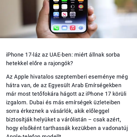
iPhone 17-láz az UAE-ben: miért állnak sorba
hetekkel előre a rajongók?
Az Apple hivatalos szeptemberi eseménye még
hátra van, de az Egyesült Arab Emírségekben
már most tetőfokára hágott az iPhone 17 körüli
izgalom. Dubai és más emírségek üzleteiben
sorra érkeznek a vásárlók, akik előleggel
biztosítják helyüket a várólistán – csak azért,
hogy elsőként tarthassák kezükben a vadonatúj
Apple-telefon modellt.