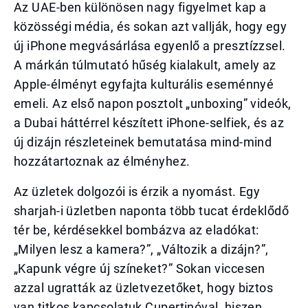
Az UAE-ben különösen nagy figyelmet kap a
közösségi média, és sokan azt vallják, hogy egy
új iPhone megvásárlása egyenlő a presztízzsel.
A márkán túlmutató hűség kialakult, amely az
Apple-élményt egyfajta kulturális eseménnyé
emeli. Az első napon posztolt „unboxing” videók,
a Dubai háttérrel készített iPhone-selfiek, és az
új dizájn részleteinek bemutatása mind-mind
hozzátartoznak az élményhez.
Az üzletek dolgozói is érzik a nyomást. Egy
sharjah-i üzletben naponta több tucat érdeklődő
tér be, kérdésekkel bombázva az eladókat:
„Milyen lesz a kamera?”, „Változik a dizájn?”,
„Kapunk végre új színeket?” Sokan viccesen
azzal ugratták az üzletvezetőket, hogy biztos
van titkos kapcsolatuk Cupertinóval, hiszen