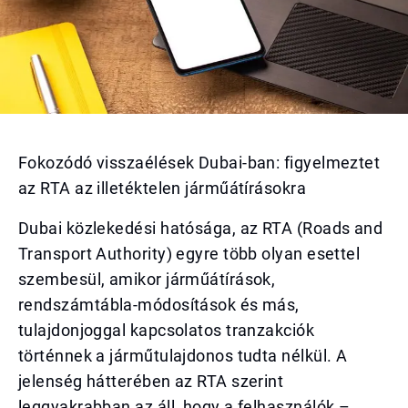
Fokozódó visszaélések Dubai-ban: figyelmeztet
az RTA az illetéktelen járműátírásokra
Dubai közlekedési hatósága, az RTA (Roads and
Transport Authority) egyre több olyan esettel
szembesül, amikor járműátírások,
rendszámtábla-módosítások és más,
tulajdonjoggal kapcsolatos tranzakciók
történnek a járműtulajdonos tudta nélkül. A
jelenség hátterében az RTA szerint
leggyakrabban az áll, hogy a felhasználók –