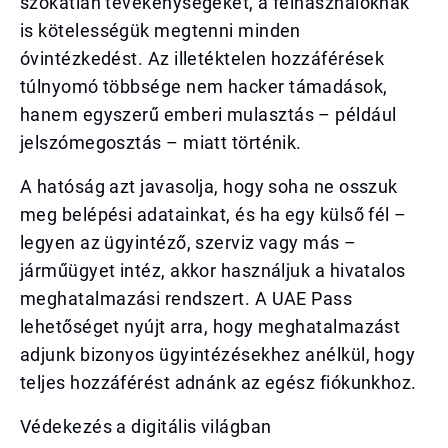
szokatlan tevékenységeket, a felhasználóknak
is kötelességük megtenni minden
óvintézkedést. Az illetéktelen hozzáférések
túlnyomó többsége nem hacker támadások,
hanem egyszerű emberi mulasztás – például
jelszómegosztás – miatt történik.
A hatóság azt javasolja, hogy soha ne osszuk
meg belépési adatainkat, és ha egy külső fél –
legyen az ügyintéző, szerviz vagy más –
járműügyet intéz, akkor használjuk a hivatalos
meghatalmazási rendszert. A UAE Pass
lehetőséget nyújt arra, hogy meghatalmazást
adjunk bizonyos ügyintézésekhez anélkül, hogy
teljes hozzáférést adnánk az egész fiókunkhoz.
Védekezés a digitális világban