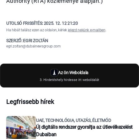
Authority (RTA) közleménye alapján.)
UTOLSÓ FRISSÍTÉS:
2025. 12. 12 21:20
Ha hibát találsz ezen az oldalon, kérlek
jelezd nekünk e-mailben
.
SZERZŐ: EGRI ZOLTÁN
egri.zoltan@dubainewsgroup.com
Az ön Weboldala
3. Hirdetéshely hirdesse itt weboldalát
Legfrissebb hírek
UAE, TECHNOLÓGIA, UTAZÁS, ÉLETMÓD
Új digitális rendszer gyorsítja az útlevélkezelést
Dubaiban