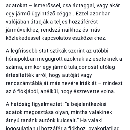
adatokat – ismerőssel, családtaggal, vagy akár
egy jármű-ügyintéző céggel. Ezzel azonban
valójában átadják a teljes hozzáférést
járműveikhez, rendszámaikhoz és más
közlekedéssel kapcsolatos eszközeikhez.
A legfrissebb statisztikák szerint az utóbbi
hónapokban megugrott azoknak az eseteknek a
száma, amikor egy jármű tulajdonosát utólag
értesítették arról, hogy autóját vagy
rendszámtábláját más nevére írták át – mindezt
az ő fiókjából, anélkül, hogy észrevette volna.
A hatóság figyelmeztet: “a bejelentkezési
adatok megosztása olyan, mintha valakinek
átnyújtanánk autónk kulcsait.” Ha valaki
jogosulatlanul hozzáfér a fiókhoz, gyakorlatilag