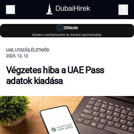
DubaiHirek
Keresés
05Node
Modern webfejlesztés és kereső optimalizálás
UAE, UTAZÁS, ÉLETMÓD
2025. 12. 12
Végzetes hiba a UAE Pass
adatok kiadása