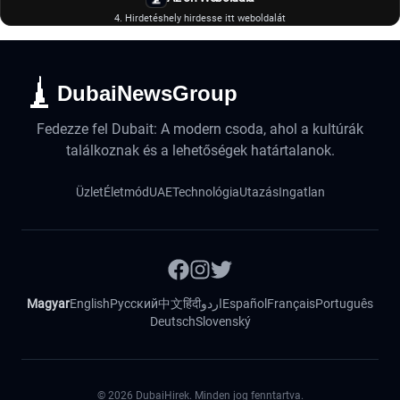
4. Hirdetéshely hirdesse itt weboldalát
DubaiNewsGroup
Fedezze fel Dubait: A modern csoda, ahol a kultúrák
találkoznak és a lehetőségek határtalanok.
Üzlet
Életmód
UAE
Technológia
Utazás
Ingatlan
Magyar
English
Русский
中文
हिंदी
اردو
Español
Français
Português
Deutsch
Slovenský
©
2026
DubaiHirek. Minden jog fenntartva.