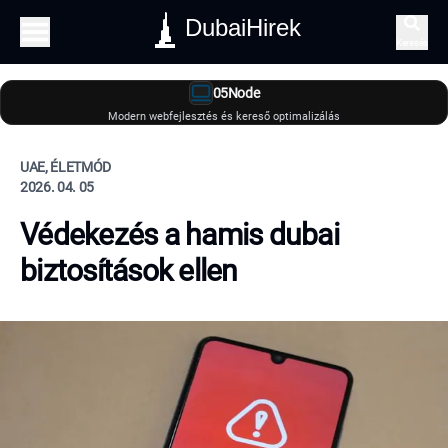
DubaiHirek
Keresés
05Node
Modern webfejlesztés és kereső optimalizálás
UAE, ÉLETMÓD
2026. 04. 05
Védekezés a hamis dubai
biztosítások ellen