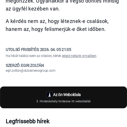
megőrizzék. Ugyanakkor a végső döntés mindig
az ügyfél kezében van.
A kérdés nem az, hogy léteznek-e csalások,
hanem az, hogy felismerjük-e őket időben.
UTOLSÓ FRISSÍTÉS:
2026. 04. 05 21:05
Ha hibát találsz ezen az oldalon, kérlek
jelezd nekünk e-mailben
.
SZERZŐ: EGRI ZOLTÁN
egri.zoltan@dubainewsgroup.com
Az ön Weboldala
3. Hirdetéshely hirdesse itt weboldalát
Legfrissebb hírek