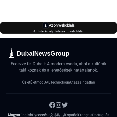
Az ön Weboldala
4. Hirdetéshely hirdesse itt weboldalát
DubaiNewsGroup
Fedezze fel Dubait: A modern csoda, ahol a kultúrák
találkoznak és a lehetőségek határtalanok.
Üzlet
Életmód
UAE
Technológia
Utazás
Ingatlan
Magyar
English
Русский
中文
हिंदी
اردو
Español
Français
Português