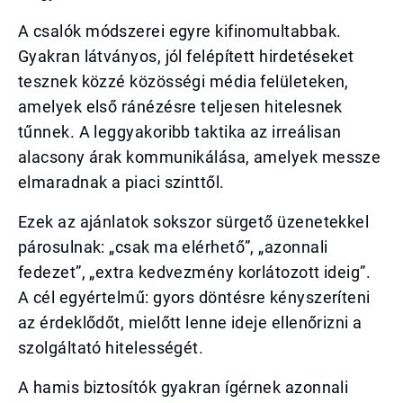
A csalók módszerei egyre kifinomultabbak.
Gyakran látványos, jól felépített hirdetéseket
tesznek közzé közösségi média felületeken,
amelyek első ránézésre teljesen hitelesnek
tűnnek. A leggyakoribb taktika az irreálisan
alacsony árak kommunikálása, amelyek messze
elmaradnak a piaci szinttől.
Ezek az ajánlatok sokszor sürgető üzenetekkel
párosulnak: „csak ma elérhető”, „azonnali
fedezet”, „extra kedvezmény korlátozott ideig”.
A cél egyértelmű: gyors döntésre kényszeríteni
az érdeklődőt, mielőtt lenne ideje ellenőrizni a
szolgáltató hitelességét.
A hamis biztosítók gyakran ígérnek azonnali