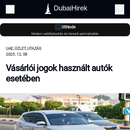
DubaiHirek
Keresés
05Node
Modern webfejlesztés és kereső optimalizálás
UAE, ÜZLET, UTAZÁS
2025. 12. 08
Vásárlói jogok használt autók
esetében