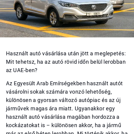
Használt autó vásárlása után jött a meglepetés:
Mit tehetsz, ha az autó rövid időn belül lerobban
az UAE-ben?
Az Egyesült Arab Emírségekben használt autót
vásárolni sokak számára vonzó lehetőség,
különösen a gyorsan változó autópiac és az új
járművek magas ára miatt. Ugyanakkor egy
használt autó vásárlása magában hordozza a
kockázatokat is – különösen akkor, ha a jármű
már az első héten lerobban. Mi történik akkor, ha