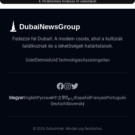
4. Hirdetéshely hirdesse itt weboldalát
DubaiNewsGroup
Fedezze fel Dubait: A modern csoda, ahol a kultúrák
találkoznak és a lehetőségek határtalanok.
Üzlet
Életmód
UAE
Technológia
Utazás
Ingatlan
Magyar
English
Русский
中文
हिंदी
اردو
Español
Français
Português
Deutsch
Slovenský
©
2026
DubaiHirek. Minden jog fenntartva.