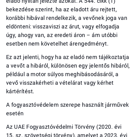
eladó nyíltan jelezte azokat. A 544. cikk (1)
bekezdése szerint, ha az eladott áru rejtett,
korábbi hibával rendelkezik, a vevőnek joga van
eldönteni: visszaviszi az árut, vagy elfogadja
úgy, ahogy van, az eredeti áron – ám utóbbi
esetben nem követelhet árengedményt.
Ez azt jelenti, hogy ha az eladó nem tájékoztatja
a vevőt a hibáról, különösen egy jelentős hibáról,
például a motor súlyos meghibásodásáról, a
vevő visszakérheti a vételárat vagy kérhet
kártérítést.
A fogyasztóvédelem szerepe használt járművek
esetén
Az UAE Fogyasztóvédelmi Törvény (2020. évi
15. sz. szövetségi törvény), amelyet a 2023. évi