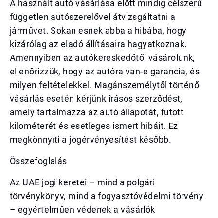
A használt autó vásárlása előtt mindig célszerű
független autószerelővel átvizsgáltatni a
járművet. Sokan esnek abba a hibába, hogy
kizárólag az eladó állításaira hagyatkoznak.
Amennyiben az autókereskedőtől vásárolunk,
ellenőrizzük, hogy az autóra van-e garancia, és
milyen feltételekkel. Magánszemélytől történő
vásárlás esetén kérjünk írásos szerződést,
amely tartalmazza az autó állapotát, futott
kilométerét és esetleges ismert hibáit. Ez
megkönnyíti a jogérvényesítést később.
Összefoglalás
Az UAE jogi keretei – mind a polgári
törvénykönyv, mind a fogyasztóvédelmi törvény
– egyértelműen védenek a vásárlók