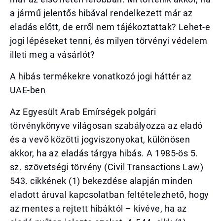
a jármű jelentős hibával rendelkezett már az
eladás előtt, de erről nem tájékoztattak? Lehet-e
jogi lépéseket tenni, és milyen törvényi védelem
illeti meg a vásárlót?
A hibás termékekre vonatkozó jogi háttér az
UAE-ben
Az Egyesült Arab Emírségek polgári
törvénykönyve világosan szabályozza az eladó
és a vevő közötti jogviszonyokat, különösen
akkor, ha az eladás tárgya hibás. A 1985-ös 5.
sz. szövetségi törvény (Civil Transactions Law)
543. cikkének (1) bekezdése alapján minden
eladott áruval kapcsolatban feltételezhető, hogy
az mentes a rejtett hibáktól – kivéve, ha az