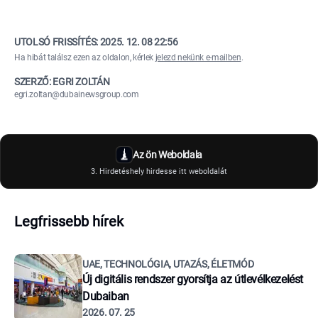
UTOLSÓ FRISSÍTÉS:
2025. 12. 08 22:56
Ha hibát találsz ezen az oldalon, kérlek
jelezd nekünk e-mailben
.
SZERZŐ: EGRI ZOLTÁN
egri.zoltan@dubainewsgroup.com
Az ön Weboldala
3. Hirdetéshely hirdesse itt weboldalát
Legfrissebb hírek
UAE, TECHNOLÓGIA, UTAZÁS, ÉLETMÓD
Új digitális rendszer gyorsítja az útlevélkezelést
Dubaiban
2026. 07. 25