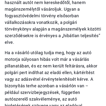
használt autót nem kereskedőtől, hanem
magánszemélytől vásároljuk. Ugyan a
fogyasztóvédelmi törvény elsősorban
vállalkozásokra vonatkozik, a polgári
törvénykönyv alapján a magánszemélyek közötti
szerződésekre is érvényes a „hibátlan teljesítés”
elve.
Ha a vásárló utólag tudja meg, hogy az autó
motorja súlyosan hibás volt már a vásárlás
pillanatában, és ez nem került feltárásra, akkor
polgári pert indíthat az eladó ellen, kártérítést
vagy az adásvétel érvénytelenítését kérve. A
bizonyítás terhe azonban a vásárlón van –
például szervizbejegyzések, független
autószerelő szakvéleménye, az autó
hirdetésének szövege vagy az eladóval