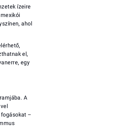
zetek ízeire
 mexikói
yszínen, ahol
lérhető,
thatnak el,
yanerre, egy
gramjába. A
vel
 fogásokat –
hummus