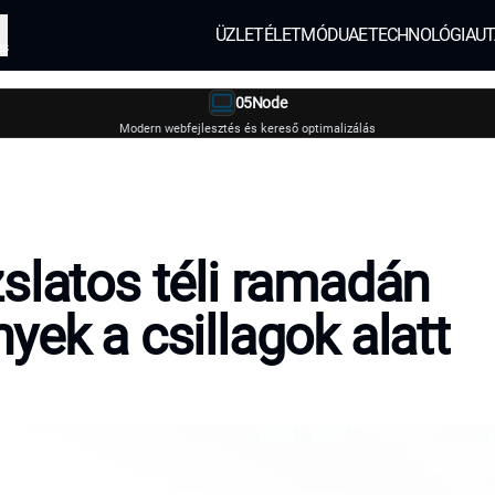
ÜZLET
ÉLETMÓD
UAE
TECHNOLÓGIA
UT
és
05Node
Modern webfejlesztés és kereső optimalizálás
slatos téli ramadán
yek a csillagok alatt