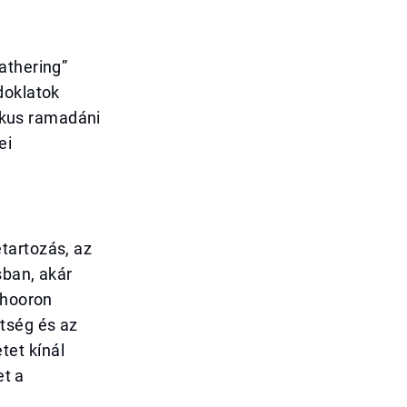
athering”
doklatok
zikus ramadáni
ei
tartozás, az
sban, akár
uhooron
tség és az
et kínál
et a