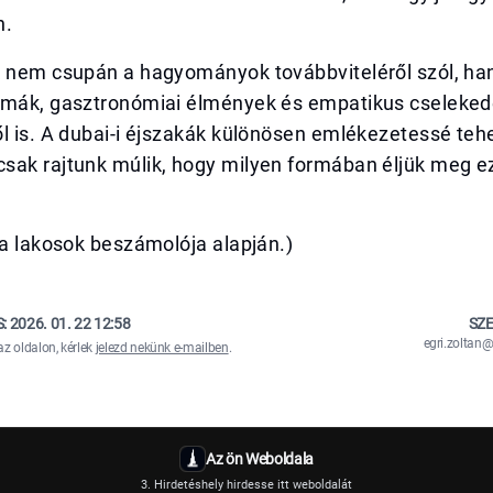
n.
k nem csupán a hagyományok továbbviteléről szól, ha
rmák, gasztronómiai élmények és empatikus cseleked
l is. A dubai-i éjszakák különösen emlékezetessé teh
sak rajtunk múlik, hogy milyen formában éljük meg ez
sa lakosok beszámolója alapján.)
S:
2026. 01. 22 12:58
SZE
egri.zolta
az oldalon, kérlek
jelezd nekünk e-mailben
.
Az ön Weboldala
3. Hirdetéshely hirdesse itt weboldalát