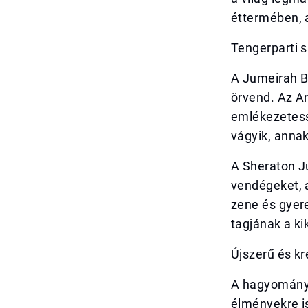
éttermében, a
Tengerparti 
A Jumeirah B
örvend. Az Ar
emlékezetess
vágyik, annak
A Sheraton J
vendégeket, 
zene és gyere
tagjának a ki
Újszerű és kr
A hagyományo
élményekre i