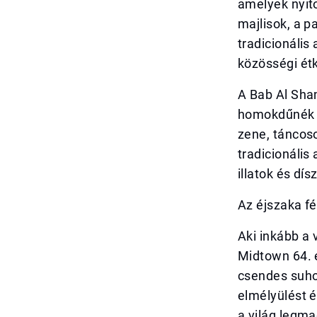
amelyek nyito
majlisok, a p
tradicionális
közösségi ét
A Bab Al Sham
homokdűnék kö
zene, táncos
tradicionális
illatok és dís
Az éjszaka fé
Aki inkább a
Midtown 64. e
csendes suhoo
elmélyülést é
a világ legma