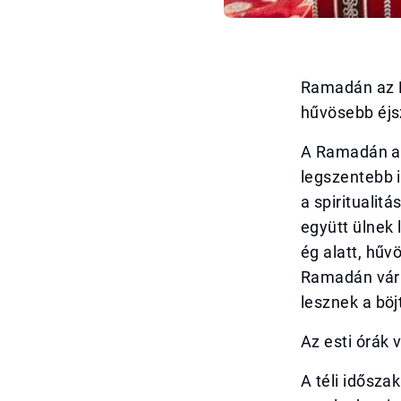
Ramadán az E
hűvösebb éjs
A Ramadán az
legszentebb 
a spiritualit
együtt ülnek 
ég alatt, hűv
Ramadán várh
lesznek a böj
Az esti órák 
A téli idősza