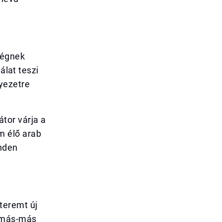
ségnek
álat teszi
yezetre
tor várja a
m élő arab
inden
teremt új
n más-más