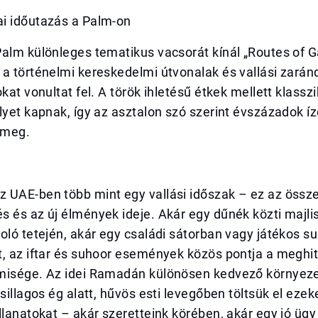
i időutazás a Palm-on
alm különleges tematikus vacsorát kínál „Routes of G
a történelmi kereskedelmi útvonalak és vallási zarán
okat vonultat fel. A török ihletésű étkek mellett klass
lyet kapnak, így az asztalon szó szerint évszázadok íz
 meg.
 UAE-ben több mint egy vallási időszak – ez az össze
 és az új élmények ideje. Akár egy dűnék közti majli
oló tetején, akár egy családi sátorban vagy játékos s
, az iftar és suhoor események közös pontja a meghit
misége. Az idei Ramadán különösen kedvező környezet
csillagos ég alatt, hűvös esti levegőben töltsük el ezek
llanatokat – akár szeretteink körében, akár egy jó ügy