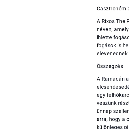
Gasztronómia
A Rixos The P
néven, amely 
ihlette fogás
fogások is he
elevenednek
Összegzés
A Ramadán az
elcsendesedés
egy felhőkarc
veszünk részt
ünnep szelle
arra, hogy a 
különleges pi