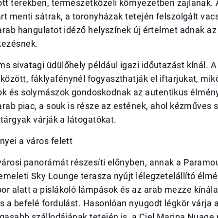
tt terekben, természetközeli környezetben zajlanak. 
art menti sátrak, a toronyházak tetején felszolgált vac
 arab hangulatot idéző helyszínek új értelmet adnak az 
kezésnek.
s sivatagi üdülőhely például igazi időutazást kínál. 
zött, fáklyafénynél fogyaszthatják el iftarjukat, mik
ok és solymászok gondoskodnak az autentikus élmény
 arab piac, a souk is része az estének, ahol kézműves
ztárgyak várják a látogatókat.
nyei a város felett
 városi panorámát részesíti előnyben, annak a Paramo
meleti Sky Lounge terasza nyújt lélegzetelállító élmé
r alatt a pislákoló lámpások és az arab mezze kínálat
s a befelé fordulást. Hasonlóan nyugodt légkör várja
gasabb szállodájának tetején is, a Ciel Marina Nuage