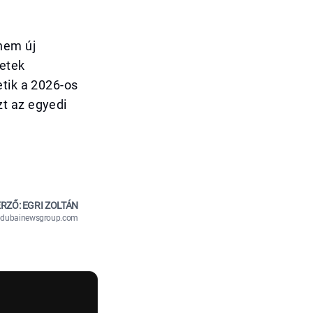
nem új
etek
etik a 2026-os
t az egyedi
RZŐ: EGRI ZOLTÁN
n@dubainewsgroup.com