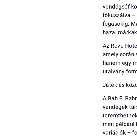
vendégséf kö
fókuszálva – 
fogásokig. Má
hazai márkák
Az Rove Hotel
amely során 
hanem egy má
utalvány form
Játék és köz
A Bab El Bahr
vendégek tár
teremthetnek
mint például
variációk – f