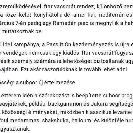
zreműködésével iftar vacsorát rendez, különböző nem
a közel-keleti konyhától a dél-amerikai, mediterrán és
rcius 7-én pedig egy Ramadán piac is megnyílik a hel
 mutatkoznak be.
 idei kampánya, a Pass It On kezdeményezés is újra e
a vendégek nemcsak egy kiadós iftar vacsorát fogyasz
sik személy számára is lehetőséget biztosítanak ug
ájában. Ezt akár rászorulóknak is tovább lehet adni.
össég: a suhoor új értelmezése
 étterem idén a szórakozást is beépítette suhoor pro
sasjátékok, például backgammon és Jakaru segítségé
 közösségi élményeket, miközben klasszikus levantei
 foul medammas, shakshuka, halloumi és különféle 
ogyasztanak.