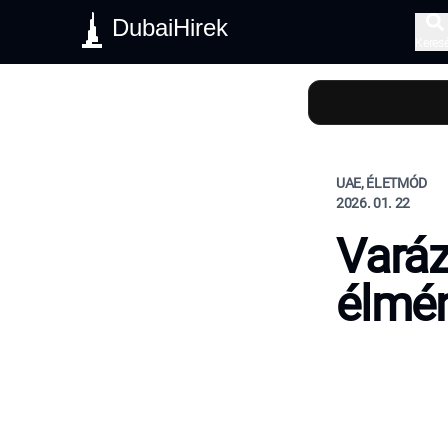
DubaiHirek
Keres
UAE, ÉLETMÓD
2026. 01. 22
Varáz
élmén