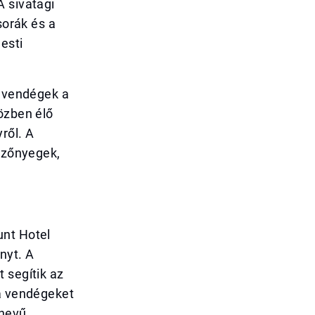
A sivatagi
sorák és a
esti
A vendégek a
özben élő
ről. A
 szőnyegek,
unt Hotel
nyt. A
 segítik az
 a vendégeket
 nevű