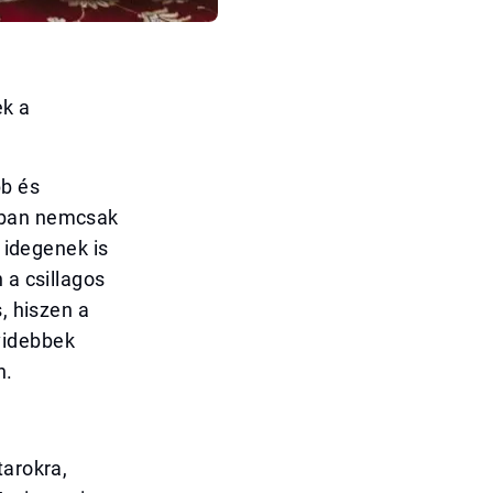
ek a
bb és
onban nemcsak
s idegenek is
 a csillagos
, hiszen a
videbbek
n.
tarokra,