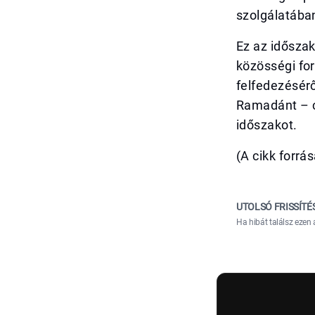
szolgálatába
Ez az idősza
közösségi fo
felfedezésérő
Ramadánt – c
időszakot.
(A cikk forrá
UTOLSÓ FRISSÍTÉ
Ha hibát találsz ezen 