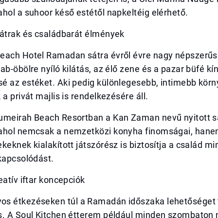
hol a suhoor késő estétől napkeltéig elérhető.
sátrak és családbarát élmények
each Hotel Ramadan sátra évről évre nagy népszerű
ab-öbölre nyíló kilátás, az élő zene és a pazar büfé kín
é az estéket. Aki pedig különlegesebb, intimebb körn
 a privát majlis is rendelkezésére áll.
umeirah Beach Resortban a Kan Zaman nevű nyitott sá
ahol nemcsak a nemzetközi konyha finomságai, hane
keknek kialakított játszórész is biztosítja a család m
kapcsolódást.
eatív iftar koncepciók
s étkezéseken túl a Ramadán időszaka lehetőséget 
s. A Soul Kitchen étterem például minden szombato