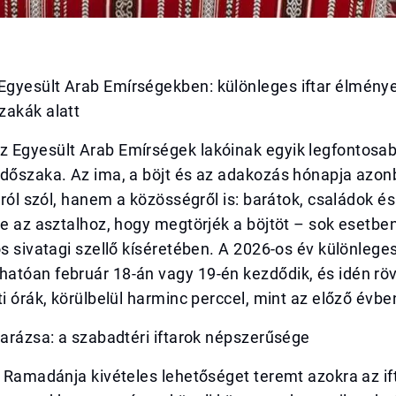
gyesült Arab Emírségekben: különleges iftar élmény
zakák alatt
 Egyesült Arab Emírségek lakóinak egyik legfontosa
időszaka. Az ima, a böjt és az adakozás hónapja az
ásról szól, hanem a közösségről is: barátok, családok é
le az asztalhoz, hogy megtörjék a böjtöt – sok esetben
ös sivatagi szellő kíséretében. A 2026-os év különleges
atóan február 18-án vagy 19-én kezdődik, és idén rö
ti órák, körülbelül harminc perccel, mint az előző évbe
varázsa: a szabadtéri iftarok népszerűsége
k Ramadánja kivételes lehetőséget teremt azokra az if