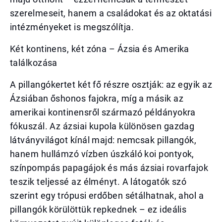
szerelmeseit, hanem a családokat és az oktatási
intézményeket is megszólítja.
Két kontinens, két zóna – Ázsia és Amerika
találkozása
A pillangókertet két fő részre osztják: az egyik az
Ázsiában őshonos fajokra, míg a másik az
amerikai kontinensről származó példányokra
fókuszál. Az ázsiai kupola különösen gazdag
látványvilágot kínál majd: nemcsak pillangók,
hanem hullámzó vízben úszkáló koi pontyok,
színpompás papagájok és más ázsiai rovarfajok
teszik teljessé az élményt. A látogatók szó
szerint egy trópusi erdőben sétálhatnak, ahol a
pillangók körülöttük repkednek – ez ideális