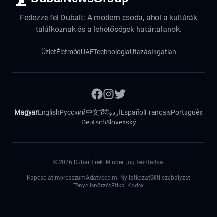
Fedezze fel Dubait: A modern csoda, ahol a kultúrák
találkoznak és a lehetőségek határtalanok.
Üzlet
Életmód
UAE
Technológia
Utazás
Ingatlan
Magyar
English
Русский
中文
हिंदी
اردو
Español
Français
Português
Deutsch
Slovenský
©
2026
DubaiHirek. Minden jog fenntartva.
Kapcsolat
Impresszum
Adatvédelmi Nyilatkozat
Süti szabályzat
Tényellenörzés
Etikai Kódex