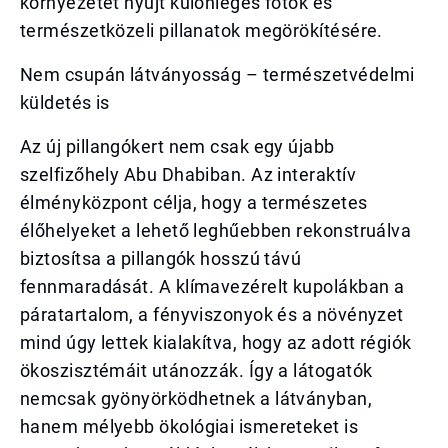
környezetet nyújt különleges fotók és
természetközeli pillanatok megörökítésére.
Nem csupán látványosság – természetvédelmi
küldetés is
Az új pillangókert nem csak egy újabb
szelfizőhely Abu Dhabiban. Az interaktív
élményközpont célja, hogy a természetes
élőhelyeket a lehető leghűebben rekonstruálva
biztosítsa a pillangók hosszú távú
fennmaradását. A klímavezérelt kupolákban a
páratartalom, a fényviszonyok és a növényzet
mind úgy lettek kialakítva, hogy az adott régiók
ökoszisztémáit utánozzák. Így a látogatók
nemcsak gyönyörködhetnek a látványban,
hanem mélyebb ökológiai ismereteket is