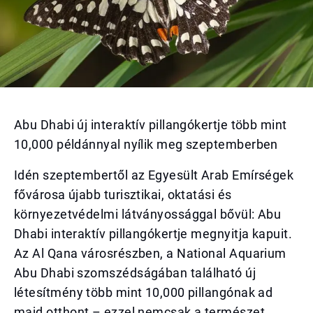
Abu Dhabi új interaktív pillangókertje több mint
10,000 példánnyal nyílik meg szeptemberben
Idén szeptembertől az Egyesült Arab Emírségek
fővárosa újabb turisztikai, oktatási és
környezetvédelmi látványossággal bővül: Abu
Dhabi interaktív pillangókertje megnyitja kapuit.
Az Al Qana városrészben, a National Aquarium
Abu Dhabi szomszédságában található új
létesítmény több mint 10,000 pillangónak ad
majd otthont – ezzel nemcsak a természet