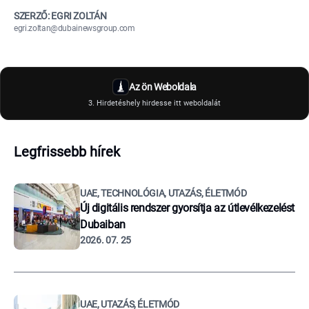
SZERZŐ: EGRI ZOLTÁN
egri.zoltan@dubainewsgroup.com
Az ön Weboldala
3. Hirdetéshely hirdesse itt weboldalát
Legfrissebb hírek
UAE, TECHNOLÓGIA, UTAZÁS, ÉLETMÓD
Új digitális rendszer gyorsítja az útlevélkezelést
Dubaiban
2026. 07. 25
UAE, UTAZÁS, ÉLETMÓD