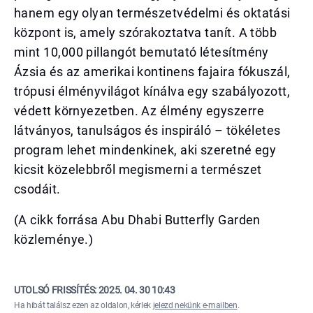
hanem egy olyan természetvédelmi és oktatási
központ is, amely szórakoztatva tanít. A több
mint 10,000 pillangót bemutató létesítmény
Ázsia és az amerikai kontinens fajaira fókuszál,
trópusi élményvilágot kínálva egy szabályozott,
védett környezetben. Az élmény egyszerre
látványos, tanulságos és inspiráló – tökéletes
program lehet mindenkinek, aki szeretné egy
kicsit közelebbről megismerni a természet
csodáit.
(A cikk forrása Abu Dhabi Butterfly Garden
közleménye.)
UTOLSÓ FRISSÍTÉS:
2025. 04. 30 10:43
Ha hibát találsz ezen az oldalon, kérlek
jelezd nekünk e-mailben
.