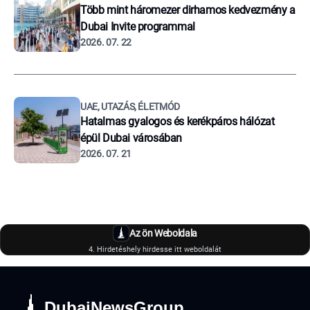
Több mint háromezer dirhamos kedvezmény a
Dubai Invite programmal
2026. 07. 22
UAE, UTAZÁS, ÉLETMÓD
Hatalmas gyalogos és kerékpáros hálózat
épül Dubai városában
2026. 07. 21
Az ön Weboldala
4. Hirdetéshely hirdesse itt weboldalát
DubaiNewsGroup