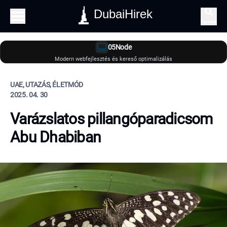
DubaiHirek
Keresés
05Node
Modern webfejlesztés és kereső optimalizálás
UAE, UTAZÁS, ÉLETMÓD
2025. 04. 30
Varázslatos pillangóparadicsom
Abu Dhabiban