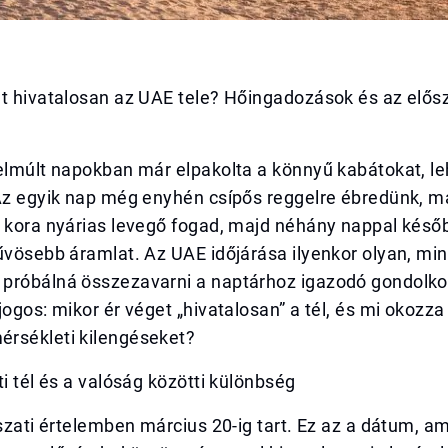
et hivatalosan az UAE tele? Hőingadozások és az elős
elmúlt napokban már elpakolta a könnyű kabátokat, leh
 Az egyik nap még enyhén csípős reggelre ébredünk, 
e kora nyárias levegő fogad, majd néhány nappal késő
űvösebb áramlat. Az UAE időjárása ilyenkor olyan, mi
próbálná összezavarni a naptárhoz igazodó gondolko
jogos: mikor ér véget „hivatalosan” a tél, és mi okozza
rsékleti kilengéseket?
ti tél és a valóság közötti különbség
ászati értelemben március 20-ig tart. Ez az a dátum, am