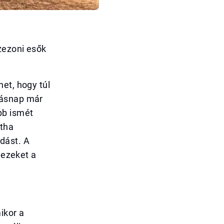
zezoni esők
et, hogy túl
másnap már
bb ismét
ntha
dást. A
 ezeket a
ikor a