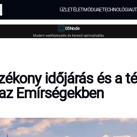
ÜZLET
ÉLETMÓD
UAE
TECHNOLÓGIA
UT
és
05Node
Modern webfejlesztés és kereső optimalizálás
zékony időjárás és a té
 az Emírségekben