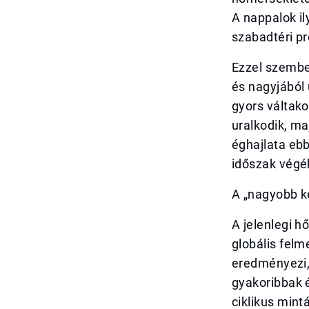
A nappalok il
szabadtéri pr
Ezzel szemben
és nagyjából
gyors váltak
uralkodik, ma
éghajlata ebb
időszak végé
A „nagyobb k
A jelenlegi h
globális fel
eredményezi,
gyakoribbak 
ciklikus mint