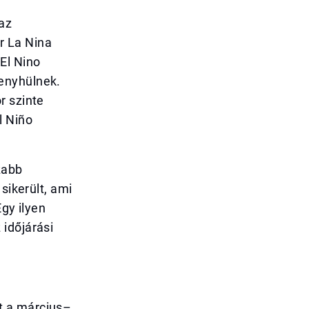
 az
r La Nina
El Nino
enyhülnek.
r szinte
l Niño
zabb
sikerült, ami
Egy ilyen
időjárási
t a március–