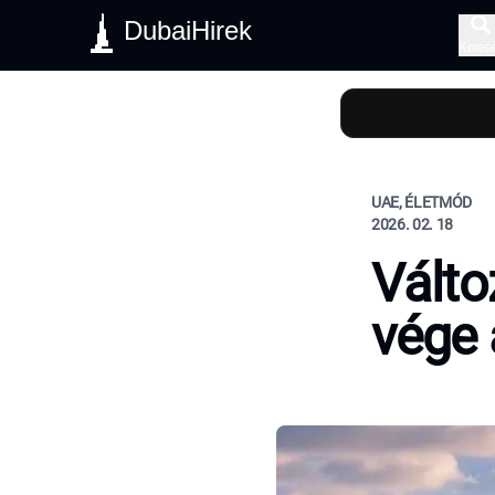
DubaiHirek
Keres
UAE, ÉLETMÓD
2026. 02. 18
Válto
vége