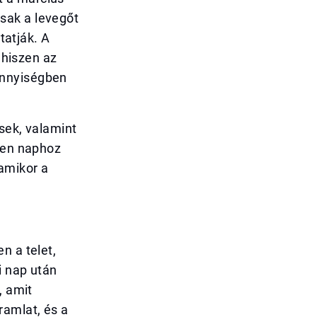
sak a levegőt
tatják. A
 hiszen az
ennyiségben
sek, valamint
tlen naphoz
 amikor a
n a telet,
i nap után
, amit
ramlat, és a