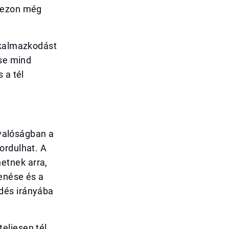
szezon még
lkalmazkodást
ése mind
 a tél
 valóságban a
ordulhat. A
etnek arra,
enése és a
dés irányába
eljesen tél,