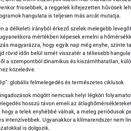
yenkor frissebbek, a reggelek kifejezetten hűvösek leh
ogramok hangulata is teljesen más arcát mutatja.
 a délkeleti irányból érkező szelek melegebb levegőt 
 ugyanekkora mértékben képesek emelni a hőmérsékle
ozás magyarázza, hogy egyik nap még enyhe, szinte ta
jd rövid időn belül ismét visszatér a téliesebb hangul
ől a szempontból dinamikus és kiszámíthatatlan, külö
hez közeledve.
ép”: globális felmelegedés és természetes ciklusok
őingadozások mögött nemcsak helyi légköri folyamatok
melegedés hosszú távon emeli az átlaghőmérsékleteket
 hogy a telek enyhébbé válnak, a meleg periódusok p
és intenzívebbek. Ugyanakkor a klímarendszer nem li
ázatokkal is dolgozik.