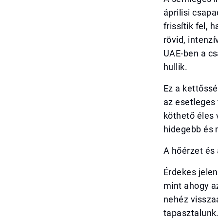
áprilisi csa
frissítik fel,
rövid, intenz
UAE-ben a cs
hullik.
Ez a kettőssé
az esetleges 
köthető éles 
hidegebb és
A hőérzet és 
Érdekes jelen
mint ahogy az
nehéz visszaá
tapasztalunk