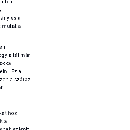
a téli
A
rány és a
t mutat a
eli
ogy a tél már
okkal
lni. Ez a
szen a száraz
t.
ket hoz
k a
ásnak számít.