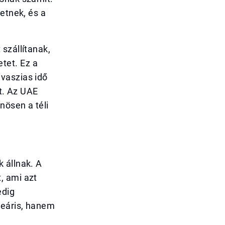
etnek, és a
szállítanak,
tet. Ez a
vaszias idő
at. Az UAE
nösen a téli
 állnak. A
, ami azt
edig
neáris, hanem