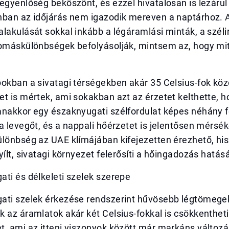
egyenlőség beköszönt, és ezzel hivatalosan is lezárul 
nban az időjárás nem igazodik mereven a naptárhoz. 
lakulását sokkal inkább a légáramlási minták, a széli
yomáskülönbségek befolyásolják, mintsem az, hogy mi
okban a sivatagi térségekben akár 35 Celsius-fok köz
t is mértek, ami sokakban azt az érzetet kelthette, h
anakkor egy északnyugati szélfordulat képes néhány f
a levegőt, és a nappali hőérzetet is jelentősen mérséke
ülönbség az UAE klímájában kifejezetten érezhető, hi
yílt, sivatagi környezet felerősíti a hőingadozás hatásá
ti és délkeleti szelek szerepe
ati szelek érkezése rendszerint hűvösebb légtömege
 az áramlatok akár két Celsius-fokkal is csökkentheti
t, ami az itteni viszonyok között már markáns változ