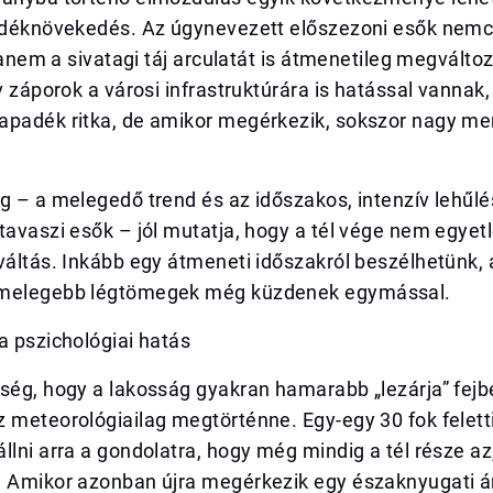
padéknövekedés. Az úgynevezett előszezoni esők nemc
 hanem a sivatagi táj arculatát is átmenetileg megváltoz
ív záporok a városi infrastruktúrára is hatással vannak,
apadék ritka, de amikor megérkezik, sokszor nagy m
g – a melegedő trend és az időszakos, intenzív lehűlé
tavaszi esők – jól mutatja, hogy a tél vége nem egye
váltás. Inkább egy átmeneti időszakról beszélhetünk,
 melegebb légtömegek még küzdenek egymással.
a pszichológiai hatás
ség, hogy a lakosság gyakran hamarabb „lezárja” fejbe
 meteorológiailag megtörténne. Egy-egy 30 fok felett
llni arra a gondolatra, hogy még mindig a tél része az
. Amikor azonban újra megérkezik egy északnyugati á