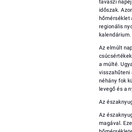
tavaszi napéj
időszak. Azo
hőmérséklet a
regionális n
kalendárium.
Az elmúlt nap
csúcsértékeke
a múlté. Ugy
visszahűteni 
néhány fok k
levegő és a n
Az északnyuga
Az északnyug
magával. Ezek
hőmérséklete