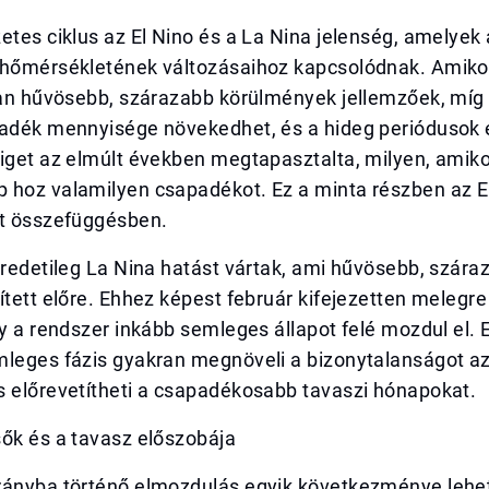
etes ciklus az El Nino és a La Nina jelenség, amelyek
 hőmérsékletének változásaihoz kapcsolódnak. Amiko
ban hűvösebb, szárazabb körülmények jellemzőek, míg 
padék mennyisége növekedhet, és a hideg periódusok 
iget az elmúlt években megtapasztalta, milyen, amiko
 hoz valamilyen csapadékot. Ez a minta részben az E
lt összefüggésben.
eredetileg La Nina hatást vártak, ami hűvösebb, szára
ített előre. Ehhez képest február kifejezetten melegre 
gy a rendszer inkább semleges állapot felé mozdul el. 
leges fázis gyakran megnöveli a bizonytalanságot az 
s előrevetítheti a csapadékosabb tavaszi hónapokat.
sők és a tavasz előszobája
rányba történő elmozdulás egyik következménye lehe