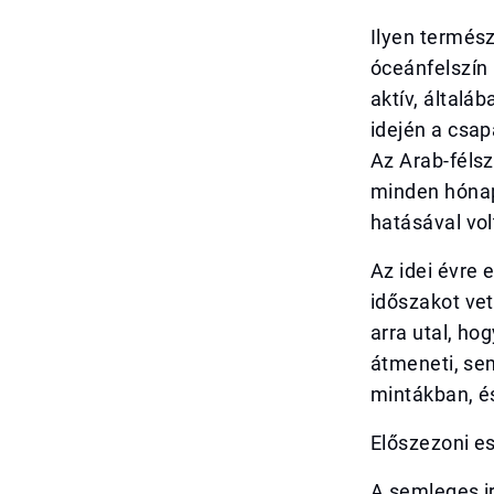
Ilyen termész
óceánfelszín
aktív, általá
idején a csa
Az Arab-félsz
minden hónap
hatásával vo
Az idei évre 
időszakot vet
arra utal, ho
átmeneti, sem
mintákban, é
Előszezoni e
A semleges i