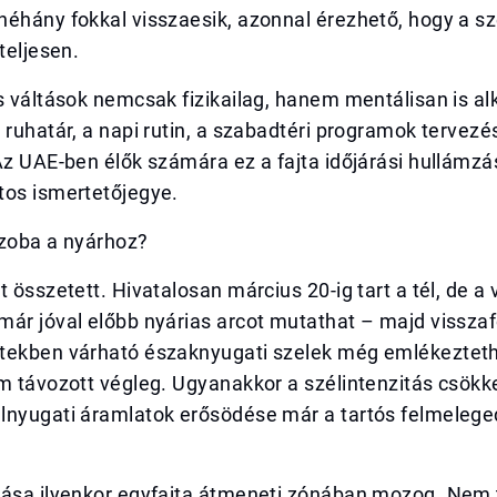
néhány fokkal visszaesik, azonnal érezhető, hogy a 
teljesen.
s váltások nemcsak fizikailag, hanem mentálisan is a
 ruhatár, a napi rutin, a szabadtéri programok tervez
Az UAE-ben élők számára ez a fajta időjárási hullámzás
tos ismertetőjegye.
szoba a nyárhoz?
t összetett. Hivatalosan március 20-ig tart a tél, de a
ár jóval előbb nyárias arcot mutathat – majd visszaf
tekben várható északnyugati szelek még emlékezteth
m távozott végleg. Ugyanakkor a szélintenzitás csökk
lnyugati áramlatok erősödése már a tartós felmelege
rása ilyenkor egyfajta átmeneti zónában mozog. Nem t