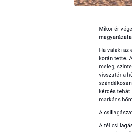
Mikor ér vég
magyarázata
Ha valaki az 
korán tette.
meleg, szint
visszatér a h
szándékosan 
kérdés tehát 
markáns hőmé
A csillagásza
A tél csillag