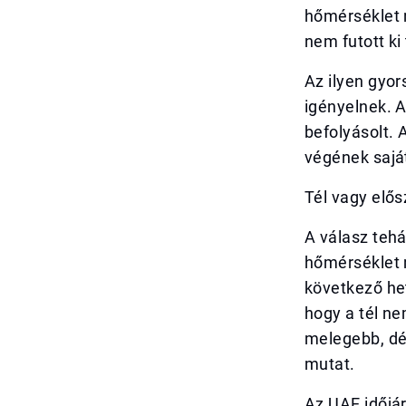
hőmérséklet 
nem futott ki 
Az ilyen gyor
igényelnek. A
befolyásolt. 
végének sajá
Tél vagy elő
A válasz tehá
hőmérséklet m
következő he
hogy a tél ne
melegebb, dé
mutat.
Az UAE időjá