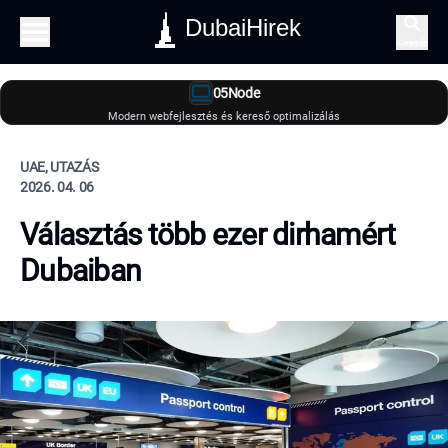
DubaiHirek
Keresés
05Node
Modern webfejlesztés és kereső optimalizálás
UAE, UTAZÁS
2026. 04. 06
Választás több ezer dirhamért
Dubaiban