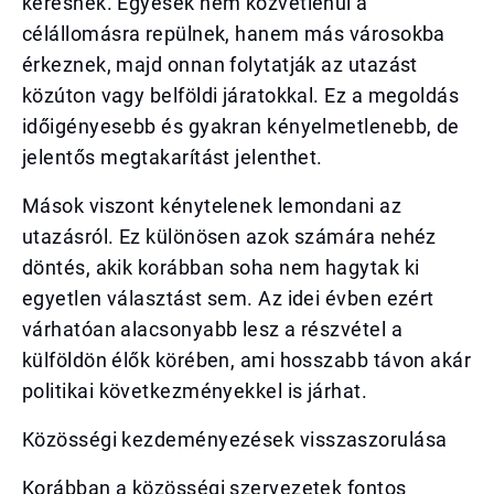
keresnek. Egyesek nem közvetlenül a
célállomásra repülnek, hanem más városokba
érkeznek, majd onnan folytatják az utazást
közúton vagy belföldi járatokkal. Ez a megoldás
időigényesebb és gyakran kényelmetlenebb, de
jelentős megtakarítást jelenthet.
Mások viszont kénytelenek lemondani az
utazásról. Ez különösen azok számára nehéz
döntés, akik korábban soha nem hagytak ki
egyetlen választást sem. Az idei évben ezért
várhatóan alacsonyabb lesz a részvétel a
külföldön élők körében, ami hosszabb távon akár
politikai következményekkel is járhat.
Közösségi kezdeményezések visszaszorulása
Korábban a közösségi szervezetek fontos