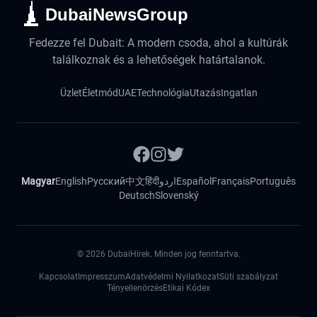
DubaiNewsGroup
Fedezze fel Dubait: A modern csoda, ahol a kultúrák
találkoznak és a lehetőségek határtalanok.
Üzlet
Életmód
UAE
Technológia
Utazás
Ingatlan
Magyar
English
Русский
中文
हिंदी
اردو
Español
Français
Português
Deutsch
Slovenský
©
2026
DubaiHirek. Minden jog fenntartva.
Kapcsolat
Impresszum
Adatvédelmi Nyilatkozat
Süti szabályzat
Tényellenörzés
Etikai Kódex