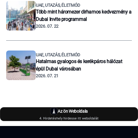
UAE, UTAZÁS, ÉLETMÓD
Több mint háromezer dirhamos kedvezmény a
Dubai Invite programmal
2026. 07. 22
UAE, UTAZÁS, ÉLETMÓD
Hatalmas gyalogos és kerékpáros hálózat
épül Dubai városában
2026. 07. 21
Az ön Weboldala
4. Hirdetéshely hirdesse itt weboldalát