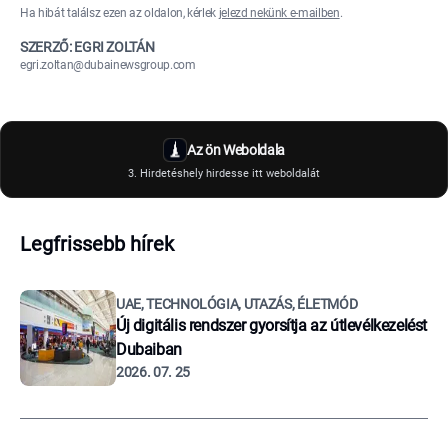
Ha hibát találsz ezen az oldalon, kérlek
jelezd nekünk e-mailben
.
SZERZŐ: EGRI ZOLTÁN
egri.zoltan@dubainewsgroup.com
Az ön Weboldala
3. Hirdetéshely hirdesse itt weboldalát
Legfrissebb hírek
UAE, TECHNOLÓGIA, UTAZÁS, ÉLETMÓD
Új digitális rendszer gyorsítja az útlevélkezelést
Dubaiban
2026. 07. 25