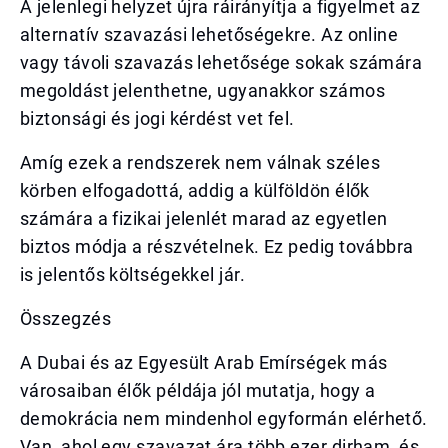
A jelenlegi helyzet újra ráirányítja a figyelmet az
alternatív szavazási lehetőségekre. Az online
vagy távoli szavazás lehetősége sokak számára
megoldást jelenthetne, ugyanakkor számos
biztonsági és jogi kérdést vet fel.
Amíg ezek a rendszerek nem válnak széles
körben elfogadottá, addig a külföldön élők
számára a fizikai jelenlét marad az egyetlen
biztos módja a részvételnek. Ez pedig továbbra
is jelentős költségekkel jár.
Összegzés
A Dubai és az Egyesült Arab Emírségek más
városaiban élők példája jól mutatja, hogy a
demokrácia nem mindenhol egyformán elérhető.
Van, ahol egy szavazat ára több ezer dirham, és