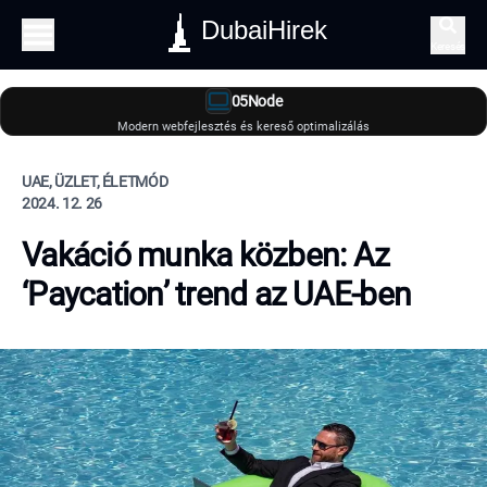
DubaiHirek
Keresés
05Node
Modern webfejlesztés és kereső optimalizálás
UAE, ÜZLET, ÉLETMÓD
2024. 12. 26
Vakáció munka közben: Az
‘Paycation’ trend az UAE-ben