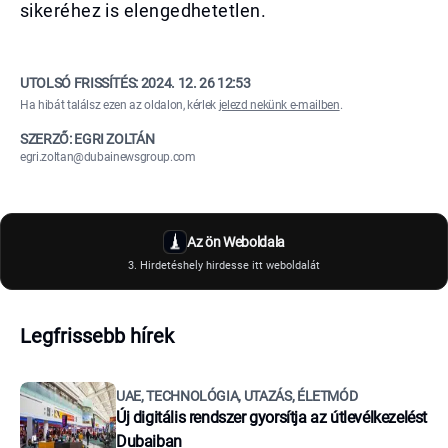
sikeréhez is elengedhetetlen.
UTOLSÓ FRISSÍTÉS:
2024. 12. 26 12:53
Ha hibát találsz ezen az oldalon, kérlek
jelezd nekünk e-mailben
.
SZERZŐ: EGRI ZOLTÁN
egri.zoltan@dubainewsgroup.com
Az ön Weboldala
3. Hirdetéshely hirdesse itt weboldalát
Legfrissebb hírek
UAE, TECHNOLÓGIA, UTAZÁS, ÉLETMÓD
Új digitális rendszer gyorsítja az útlevélkezelést
Dubaiban