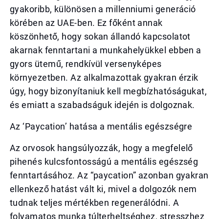
gyakoribb, különösen a millenniumi generáció
körében az UAE-ben. Ez főként annak
köszönhető, hogy sokan állandó kapcsolatot
akarnak fenntartani a munkahelyükkel ebben a
gyors ütemű, rendkívül versenyképes
környezetben. Az alkalmazottak gyakran érzik
úgy, hogy bizonyítaniuk kell megbízhatóságukat,
és emiatt a szabadságuk idején is dolgoznak.
Az ‘Paycation’ hatása a mentális egészségre
Az orvosok hangsúlyozzák, hogy a megfelelő
pihenés kulcsfontosságú a mentális egészség
fenntartásához. Az “paycation” azonban gyakran
ellenkező hatást vált ki, mivel a dolgozók nem
tudnak teljes mértékben regenerálódni. A
folyamatos munka túlterheltséghez, stresszhez