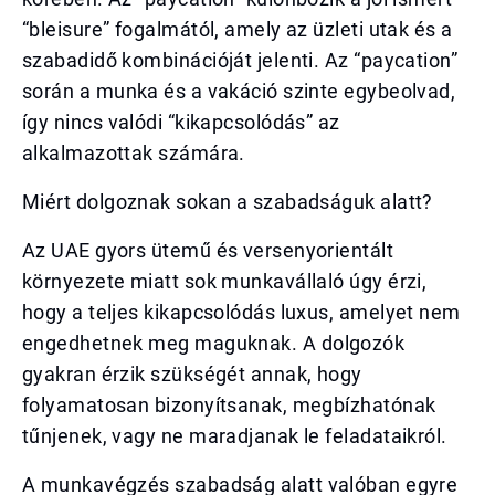
“bleisure” fogalmától, amely az üzleti utak és a
szabadidő kombinációját jelenti. Az “paycation”
során a munka és a vakáció szinte egybeolvad,
így nincs valódi “kikapcsolódás” az
alkalmazottak számára.
Miért dolgoznak sokan a szabadságuk alatt?
Az UAE gyors ütemű és versenyorientált
környezete miatt sok munkavállaló úgy érzi,
hogy a teljes kikapcsolódás luxus, amelyet nem
engedhetnek meg maguknak. A dolgozók
gyakran érzik szükségét annak, hogy
folyamatosan bizonyítsanak, megbízhatónak
tűnjenek, vagy ne maradjanak le feladataikról.
A munkavégzés szabadság alatt valóban egyre