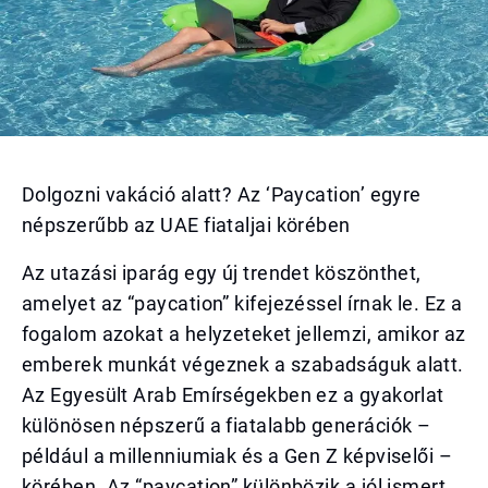
Dolgozni vakáció alatt? Az ‘Paycation’ egyre
népszerűbb az UAE fiataljai körében
Az utazási iparág egy új trendet köszönthet,
amelyet az “paycation” kifejezéssel írnak le. Ez a
fogalom azokat a helyzeteket jellemzi, amikor az
emberek munkát végeznek a szabadságuk alatt.
Az Egyesült Arab Emírségekben ez a gyakorlat
különösen népszerű a fiatalabb generációk –
például a millenniumiak és a Gen Z képviselői –
körében. Az “paycation” különbözik a jól ismert