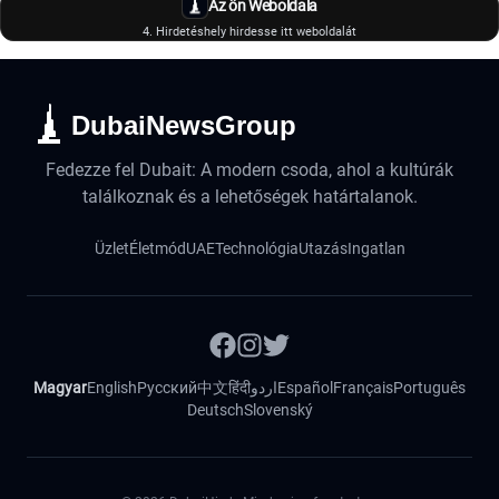
Az ön Weboldala
4. Hirdetéshely hirdesse itt weboldalát
DubaiNewsGroup
Fedezze fel Dubait: A modern csoda, ahol a kultúrák
találkoznak és a lehetőségek határtalanok.
Üzlet
Életmód
UAE
Technológia
Utazás
Ingatlan
Magyar
English
Русский
中文
हिंदी
اردو
Español
Français
Português
Deutsch
Slovenský