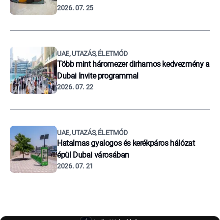
2026. 07. 25
UAE, UTAZÁS, ÉLETMÓD
Több mint háromezer dirhamos kedvezmény a
Dubai Invite programmal
2026. 07. 22
UAE, UTAZÁS, ÉLETMÓD
Hatalmas gyalogos és kerékpáros hálózat
épül Dubai városában
2026. 07. 21