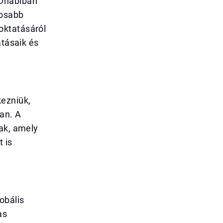
 Dhabiban
tosabb
oktatásáról
atásaik és
kezniük,
an. A
nak, amely
 is
obális
as