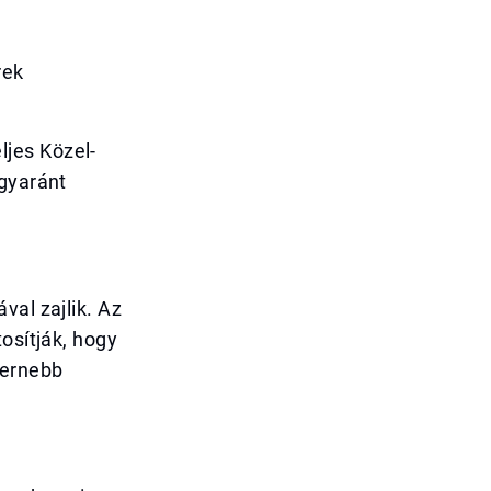
rek
jes Közel-
egyaránt
val zajlik. Az
osítják, hogy
dernebb