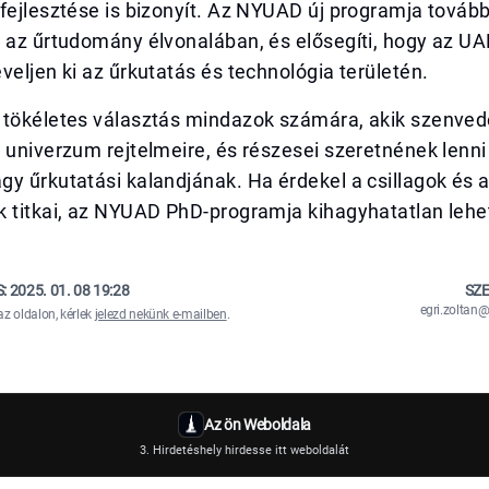
fejlesztése is bizonyít. Az NYUAD új programja tovább 
 az űrtudomány élvonalában, és elősegíti, hogy az UA
veljen ki az űrkutatás és technológia területén.
 tökéletes választás mindazok számára, akik szenvedé
 univerzum rejtelmeire, és részesei szeretnének lenni
y űrkutatási kalandjának. Ha érdekel a csillagok és a
k titkai, az NYUAD PhD-programja kihagyhatatlan lehe
S:
2025. 01. 08 19:28
SZE
egri.zolta
az oldalon, kérlek
jelezd nekünk e-mailben
.
Az ön Weboldala
3. Hirdetéshely hirdesse itt weboldalát