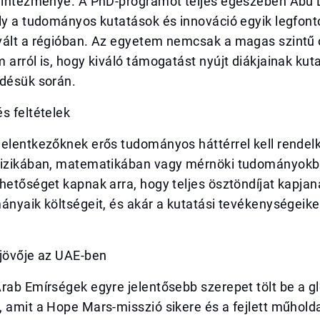
i intézménye. A PhD-programot teljes egészében Abu
ely a tudományos kutatások és innováció egyik legfon
vált a régióban. Az egyetem nemcsak a magas szintű 
 arról is, hogy kiváló támogatást nyújt diákjainak kut
ődésük során.
s feltételek
jelentkezőknek erős tudományos háttérrel kell rendel
fizikában, matematikában vagy mérnöki tudományokb
hetőséget kapnak arra, hogy teljes ösztöndíjat kapja
ányaik költségeit, és akár a kutatási tevékenységeiket
 jövője az UAE-ben
rab Emírségek egyre jelentősebb szerepet tölt be a gl
 amit a Hope Mars-misszió sikere és a fejlett műhold