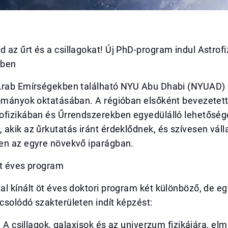
az űrt és a csillagokat! Új PhD-program indul Astrof
kben
Arab Emírségekben található NYU Abu Dhabi (NYUAD) ú
dományok oktatásában. A régióban elsőként bevezetet
ofizikában és Űrrendszerekben egyedülálló lehetősége
akik az űrkutatás iránt érdeklődnek, és szívesen vál
en az egyre növekvő iparágban.
öt éves program
al kínált öt éves doktori program két különböző, de 
solódó szakterületen indít képzést:
: A csillagok, galaxisok és az univerzum fizikájára, elm