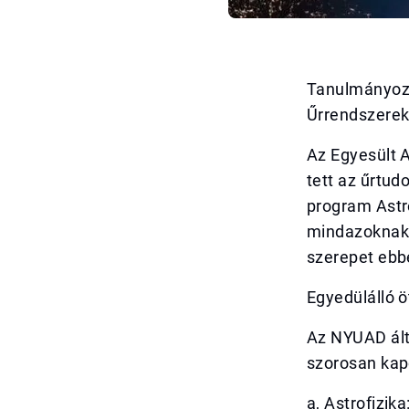
Tanulmányozd 
Űrrendszere
Az Egyesült 
tett az űrtu
program Astr
mindazoknak, 
szerepet ebb
Egyedülálló 
Az NYUAD ált
szorosan kapc
a, Astrofizika