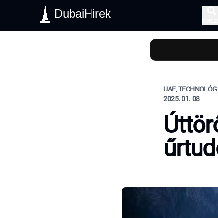
DubaiHirek
Keres
UAE, TECHNOLÓG
2025. 01. 08
Úttör
űrtu