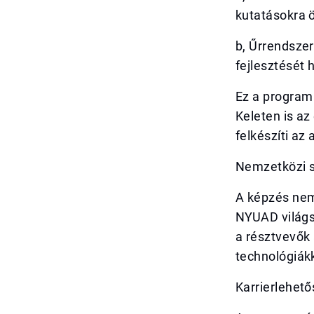
kutatásokra 
b, Űrrendszer
fejlesztését 
Ez a program
Keleten is az
felkészíti az
Nemzetközi s
A képzés nemz
NYUAD világsz
a résztvevők 
technológiák
Karrierlehet