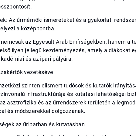
összpontosít.
ek: Az űrmérnöki ismereteket és a gyakorlati rendsze
helyezi a középpontba.
 nemcsak az Egyesült Arab Emírségekben, hanem a tel
 első ilyen jellegű kezdeményezés, amely a diákokat 
 akadémiai és az ipari pályára.
zakértők vezetésével
etközi szinten elismert tudósok és kutatók irányításá
ínvonalú infrastruktúrája és kutatási lehetőségei bizt
az asztrofizika és az űrrendszerek területén a legmo
kal és módszerekkel dolgozzanak.
őségek az űriparban és kutatásban