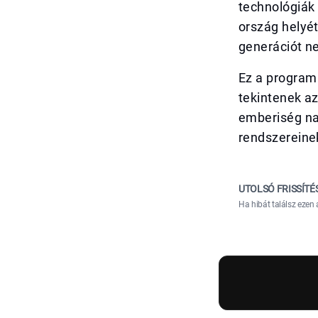
technológiák 
ország helyét
generációt ne
Ez a program
tekintenek az
emberiség nag
rendszereine
UTOLSÓ FRISSÍTÉ
Ha hibát találsz ezen 