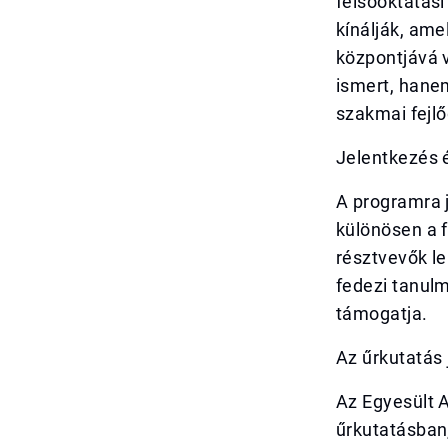
felsőoktatás
kínálják, am
központjává 
ismert, hanem
szakmai fejl
Jelentkezés é
A programra 
különösen a 
résztvevők le
fedezi tanulm
támogatja.
Az űrkutatás
Az Egyesült A
űrkutatásban,