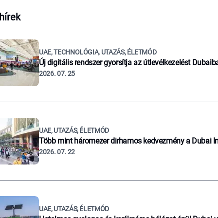
hírek
UAE, TECHNOLÓGIA, UTAZÁS, ÉLETMÓD
Új digitális rendszer gyorsítja az útlevélkezelést Dubaib
2026. 07. 25
UAE, UTAZÁS, ÉLETMÓD
Több mint háromezer dirhamos kedvezmény a Dubai I
2026. 07. 22
UAE, UTAZÁS, ÉLETMÓD