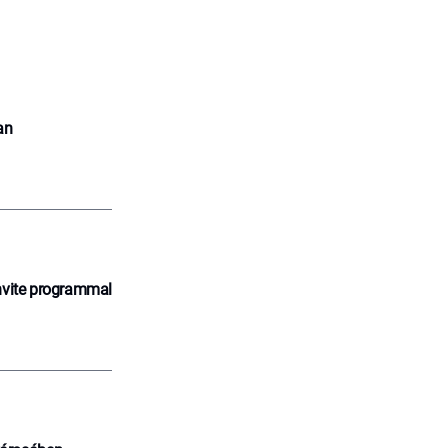
an
nvite programmal