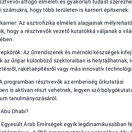
ztvevői átfogó elméleti és gyakorlati tudást szerezh
i számukra, hogy több területen is karriert építsenek:
karrier: Az asztrofizika elméleti alapjainak mélyrehat
ik, hogy a résztvevők vezető kutatókká váljanak a vil
tében.
erepkörök: Az űrrendszerek és mérnöki készségek kife
k az űripar különböző szektoraiban is helytállhatnak, 
tésről, rakétaépítésről vagy más innovatív technológi
: A programban résztvevők az emberiség űrkutatási
ben is aktívan részt vehetnek, legyen szó bolygókutat
rzum tanulmányozásáról.
 Abu Dhabi?
Egyesült Arab Emírségek egyik legdinamikusabban fe