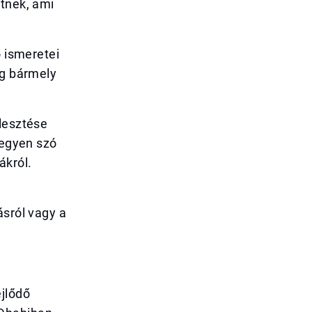
etnek, ami
ó ismeretei
ág bármely
jlesztése
legyen szó
ákról.
ásról vagy a
jlődő