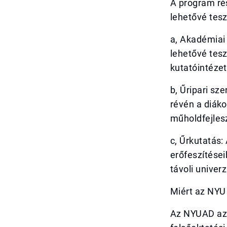
A program rés
lehetővé tesz
a, Akadémiai 
lehetővé tesz
kutatóintéze
b, Űripari sz
révén a diáko
műholdfejlesz
c, Űrkutatás
erőfeszítései
távoli unive
Miért az NYU
Az NYUAD az 