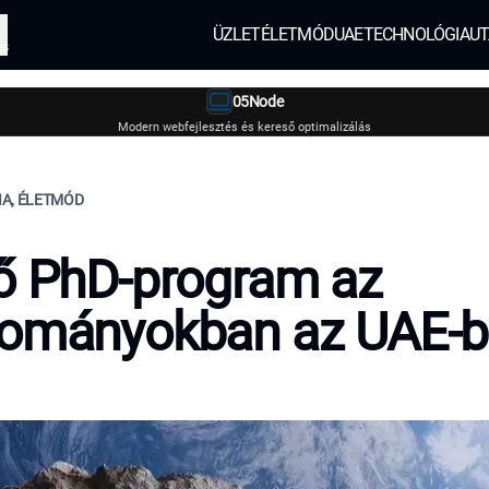
ÜZLET
ÉLETMÓD
UAE
TECHNOLÓGIA
UT
és
05Node
Modern webfejlesztés és kereső optimalizálás
IA, ÉLETMÓD
ő PhD-program az
dományokban az UAE-