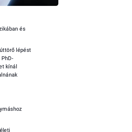
izikában és
ttörő lépést
t PhD-
t kínál
lalnának
egymáshoz
életi