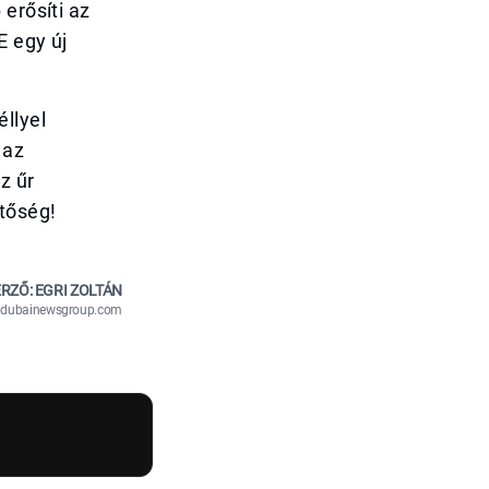
erősíti az
E egy új
llyel
 az
z űr
tőség!
RZŐ: EGRI ZOLTÁN
n@dubainewsgroup.com