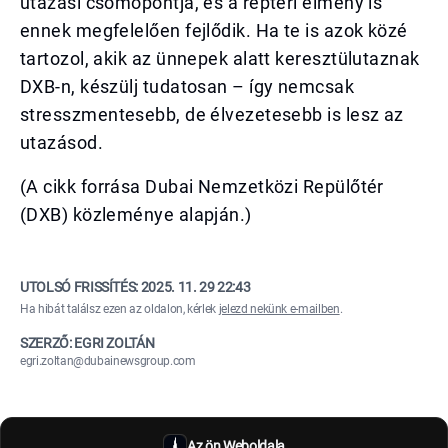
utazási csomópontja, és a reptéri élmény is
ennek megfelelően fejlődik. Ha te is azok közé
tartozol, akik az ünnepek alatt keresztülutaznak
DXB-n, készülj tudatosan – így nemcsak
stresszmentesebb, de élvezetesebb is lesz az
utazásod.
(A cikk forrása Dubai Nemzetközi Repülőtér
(DXB) közleménye alapján.)
UTOLSÓ FRISSÍTÉS:
2025. 11. 29 22:43
Ha hibát találsz ezen az oldalon, kérlek
jelezd nekünk e-mailben
.
SZERZŐ: EGRI ZOLTÁN
egri.zoltan@dubainewsgroup.com
Az ön Weboldala