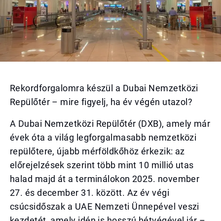
Rekordforgalomra készül a Dubai Nemzetközi
Repülőtér – mire figyelj, ha év végén utazol?
A Dubai Nemzetközi Repülőtér (DXB), amely már
évek óta a világ legforgalmasabb nemzetközi
repülőtere, újabb mérföldkőhöz érkezik: az
előrejelzések szerint több mint 10 millió utas
halad majd át a terminálokon 2025. november
27. és december 31. között. Az év végi
csúcsidőszak a UAE Nemzeti Ünnepével veszi
kezdetét, amely idén is hosszú hétvégével jár –