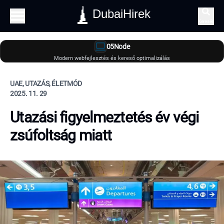
DubaiHirek
Keresés
05Node
Modern webfejlesztés és kereső optimalizálás
UAE, UTAZÁS, ÉLETMÓD
2025. 11. 29
Utazási figyelmeztetés év végi
zsúfoltság miatt