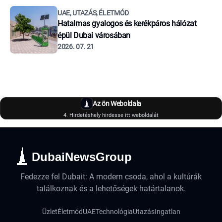
UAE, UTAZÁS, ÉLETMÓD
Hatalmas gyalogos és kerékpáros hálózat
épül Dubai városában
2026. 07. 21
Az ön Weboldala
4. Hirdetéshely hirdesse itt weboldalát
DubaiNewsGroup
Fedezze fel Dubait: A modern csoda, ahol a kultúrák
találkoznak és a lehetőségek határtalanok.
Üzlet
Életmód
UAE
Technológia
Utazás
Ingatlan