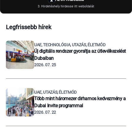
3. Hirdetéshely hirdesse itt weboldalát
Legfrissebb hírek
UAE, TECHNOLÓGIA, UTAZÁS, ÉLETMÓD
Új digitális rendszer gyorsítja az útlevélkezelést
Dubaiban
2026. 07. 25
UAE, UTAZÁS, ÉLETMÓD
Több mint háromezer dirhamos kedvezmény a
Dubai Invite programmal
2026. 07. 22