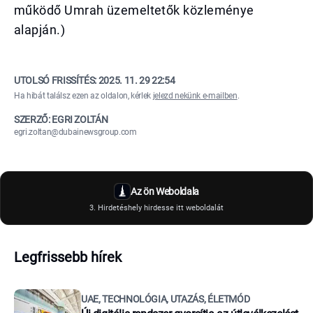
működő Umrah üzemeltetők közleménye
alapján.)
UTOLSÓ FRISSÍTÉS:
2025. 11. 29 22:54
Ha hibát találsz ezen az oldalon, kérlek
jelezd nekünk e-mailben
.
SZERZŐ: EGRI ZOLTÁN
egri.zoltan@dubainewsgroup.com
Az ön Weboldala
3. Hirdetéshely hirdesse itt weboldalát
Legfrissebb hírek
UAE, TECHNOLÓGIA, UTAZÁS, ÉLETMÓD