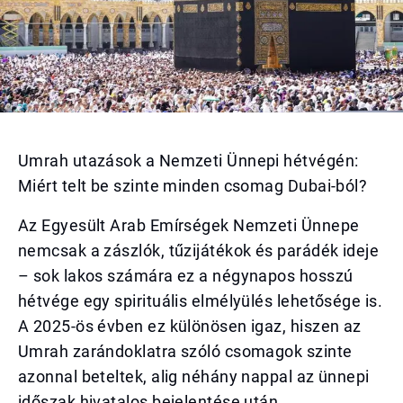
Umrah utazások a Nemzeti Ünnepi hétvégén:
Miért telt be szinte minden csomag Dubai-ból?
Az Egyesült Arab Emírségek Nemzeti Ünnepe
nemcsak a zászlók, tűzijátékok és parádék ideje
– sok lakos számára ez a négynapos hosszú
hétvége egy spirituális elmélyülés lehetősége is.
A 2025-ös évben ez különösen igaz, hiszen az
Umrah zarándoklatra szóló csomagok szinte
azonnal beteltek, alig néhány nappal az ünnepi
időszak hivatalos bejelentése után.