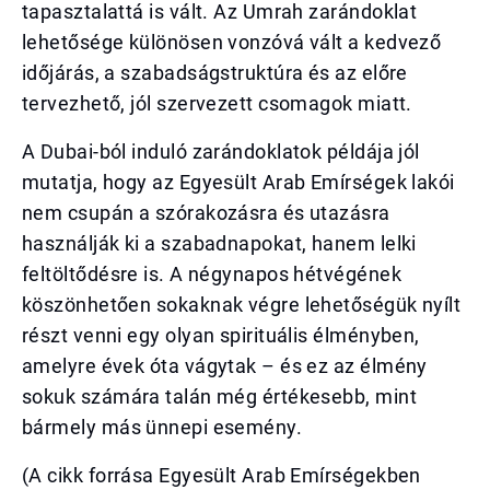
tapasztalattá is vált. Az Umrah zarándoklat
lehetősége különösen vonzóvá vált a kedvező
időjárás, a szabadságstruktúra és az előre
tervezhető, jól szervezett csomagok miatt.
A Dubai-ból induló zarándoklatok példája jól
mutatja, hogy az Egyesült Arab Emírségek lakói
nem csupán a szórakozásra és utazásra
használják ki a szabadnapokat, hanem lelki
feltöltődésre is. A négynapos hétvégének
köszönhetően sokaknak végre lehetőségük nyílt
részt venni egy olyan spirituális élményben,
amelyre évek óta vágytak – és ez az élmény
sokuk számára talán még értékesebb, mint
bármely más ünnepi esemény.
(A cikk forrása Egyesült Arab Emírségekben