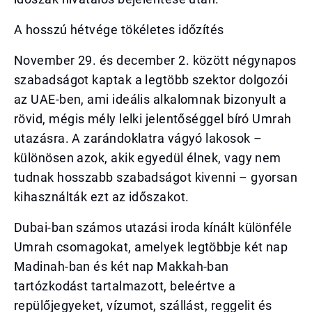
A hosszú hétvége tökéletes időzítés
November 29. és december 2. között négynapos
szabadságot kaptak a legtöbb szektor dolgozói
az UAE-ben, ami ideális alkalomnak bizonyult a
rövid, mégis mély lelki jelentőséggel bíró Umrah
utazásra. A zarándoklatra vágyó lakosok –
különösen azok, akik egyedül élnek, vagy nem
tudnak hosszabb szabadságot kivenni – gyorsan
kihasználták ezt az időszakot.
Dubai-ban számos utazási iroda kínált különféle
Umrah csomagokat, amelyek legtöbbje két nap
Madinah-ban és két nap Makkah-ban
tartózkodást tartalmazott, beleértve a
repülőjegyeket, vízumot, szállást, reggelit és