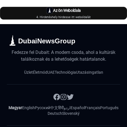
Az ön Weboldala
4. Hirdetéshely hirdesse itt weboldalát
DubaiNewsGroup
Fedezze fel Dubait: A modern csoda, ahol a kultúrák
találkoznak és a lehetőségek határtalanok.
Üzlet
Életmód
UAE
Technológia
Utazás
Ingatlan
Magyar
English
Русский
中文
हिंदी
اردو
Español
Français
Português
Deutsch
Slovenský