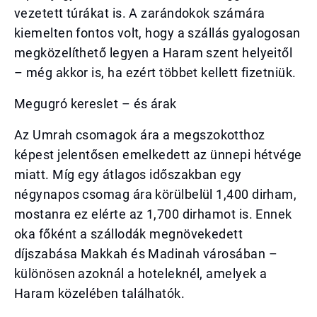
vezetett túrákat is. A zarándokok számára
kiemelten fontos volt, hogy a szállás gyalogosan
megközelíthető legyen a Haram szent helyeitől
– még akkor is, ha ezért többet kellett fizetniük.
Megugró kereslet – és árak
Az Umrah csomagok ára a megszokotthoz
képest jelentősen emelkedett az ünnepi hétvége
miatt. Míg egy átlagos időszakban egy
négynapos csomag ára körülbelül 1,400 dirham,
mostanra ez elérte az 1,700 dirhamot is. Ennek
oka főként a szállodák megnövekedett
díjszabása Makkah és Madinah városában –
különösen azoknál a hoteleknél, amelyek a
Haram közelében találhatók.