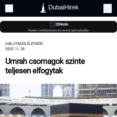
DubaiHirek
Keresés
05Node
Modern webfejlesztés és kereső optimalizálás
UAE, UTAZÁS, ÉLETMÓD
2025. 11. 29
Umrah csomagok szinte
teljesen elfogytak