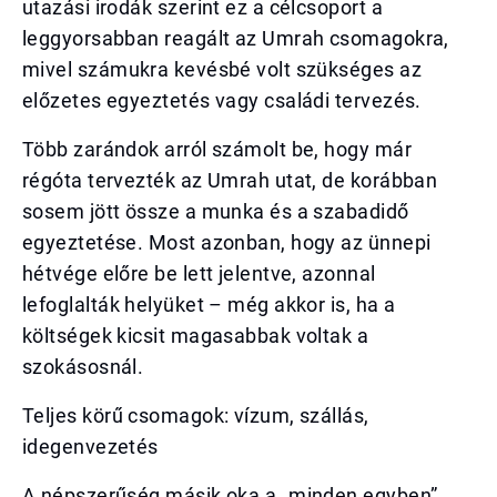
utazási irodák szerint ez a célcsoport a
leggyorsabban reagált az Umrah csomagokra,
mivel számukra kevésbé volt szükséges az
előzetes egyeztetés vagy családi tervezés.
Több zarándok arról számolt be, hogy már
régóta tervezték az Umrah utat, de korábban
sosem jött össze a munka és a szabadidő
egyeztetése. Most azonban, hogy az ünnepi
hétvége előre be lett jelentve, azonnal
lefoglalták helyüket – még akkor is, ha a
költségek kicsit magasabbak voltak a
szokásosnál.
Teljes körű csomagok: vízum, szállás,
idegenvezetés
A népszerűség másik oka a „minden egyben”