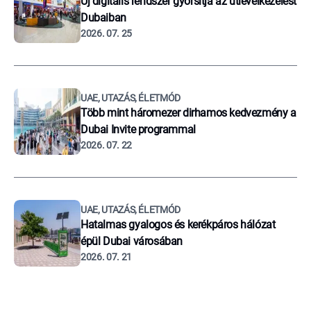
Új digitális rendszer gyorsítja az útlevélkezelést
Dubaiban
2026. 07. 25
UAE, UTAZÁS, ÉLETMÓD
Több mint háromezer dirhamos kedvezmény a
Dubai Invite programmal
2026. 07. 22
UAE, UTAZÁS, ÉLETMÓD
Hatalmas gyalogos és kerékpáros hálózat
épül Dubai városában
2026. 07. 21