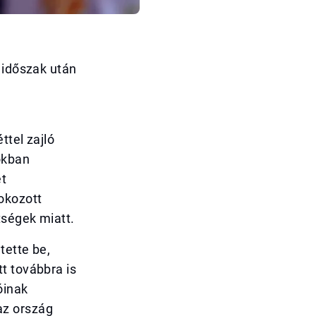
 időszak után
ttel zajló
okban
ét
okozott
tségek miatt.
tette be,
t továbbra is
óinak
az ország