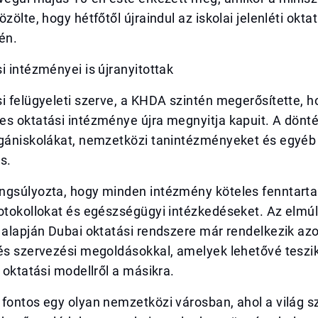
özölte, hogy hétfőtől újraindul az iskolai jelenléti okt
én.
i intézményei is újranyitottak
i felügyeleti szerve, a KHDA szintén megerősítette, h
es oktatási intézménye újra megnyitja kapuit. A dön
agániskolákat, nemzetközi tanintézményeket és egyéb 
s.
ngsúlyozta, hogy minden intézmény köteles fenntartan
otokollokat és egészségügyi intézkedéseket. Az elmúl
 alapján Dubai oktatási rendszere már rendelkezik azo
és szervezési megoldásokkal, amelyek lehetővé teszik
k oktatási modellről a másikra.
 fontos egy olyan nemzetközi városban, ahol a világ 