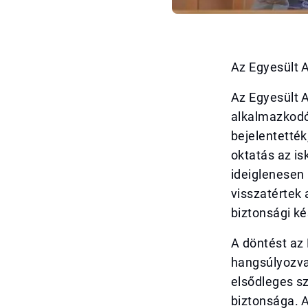
Az Egyesült A
Az Egyesült 
alkalmazkodó
bejelentették
oktatás az i
ideiglenesen 
visszatértek 
biztonsági ké
A döntést az 
hangsúlyozva,
elsődleges s
biztonsága. 