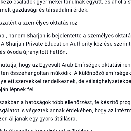
kező családok gyermekei tanulnak együtt, és ahol a st
emelt gazdasági és társadalmi érdek.
sszatért a személyes oktatáshoz
i, hanem Sharjah is bejelentette a személyes oktatá
. A Sharjah Private Education Authority közlése szerin
s óvoda újranyitott hétfőn.
mutatja, hogy az Egyesült Arab Emírségek oktatási re
nten összehangoltan működik. A különböző emírségek
ügyeleti szervekkel rendelkeznek, de válsághelyzetek
pján lépnek fel.
szakban a hatóságok több ellenőrzést, felkészítő pro
sgálatot is végeztek annak érdekében, hogy az intéz
en álljanak egy gyors átállásra.