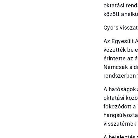
oktatási rend
között anélk
Gyors vissza
Az Egyesült 
vezették be 
érintette az 
Nemcsak a di
rendszerben 
A hatóságok s
oktatási köz
fokozódott a
hangsúlyozta,
visszatérnek
A bejelentés