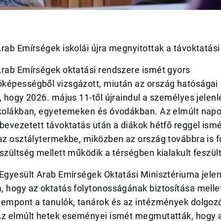
rab Emírségek iskolái újra megnyitottak a távoktatási
Arab Emírségek oktatási rendszere ismét gyors
képességből vizsgázott, miután az ország hatóságai
, hogy 2026. május 11-től újraindul a személyes jelenlé
skolákban, egyetemeken és óvodákban. Az elmúlt nap
bevezetett távoktatás után a diákok hétfő reggel ism
az osztálytermekbe, miközben az ország továbbra is f
szültség mellett működik a térségben kialakult feszül
Egyesült Arab Emírségek Oktatási Minisztériuma jelen
 hogy az oktatás folytonosságának biztosítása mellet
zempont a tanulók, tanárok és az intézmények dolgoz
Az elmúlt hetek eseményei ismét megmutatták, hogy 