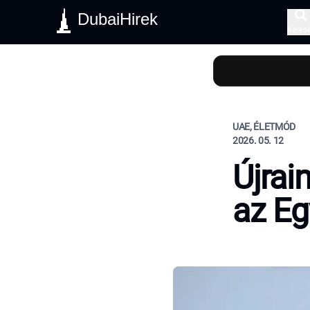
DubaiHirek
Keres
UAE, ÉLETMÓD
2026. 05. 12
Újrai
az Eg