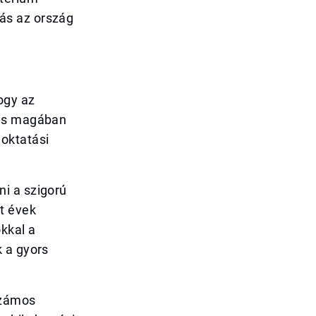
atás az ország
ogy az
tés magában
oktatási
i a szigorú
t évek
kkal a
 a gyors
számos