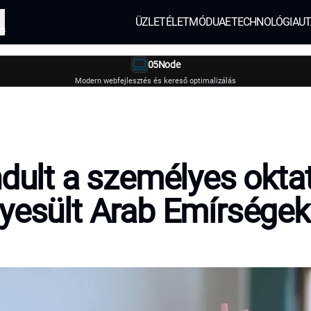
ÜZLET
ÉLETMÓD
UAE
TECHNOLÓGIA
UT
és
05Node
Modern webfejlesztés és kereső optimalizálás
ndult a személyes okta
yesült Arab Emírsége