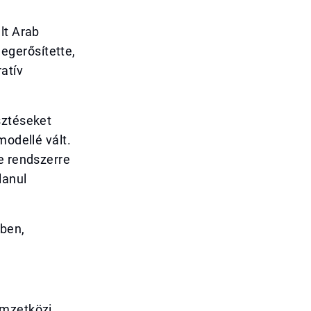
lt Arab
egerősítette,
atív
sztéseket
modellé vált.
e rendszerre
lanul
ében,
emzetközi