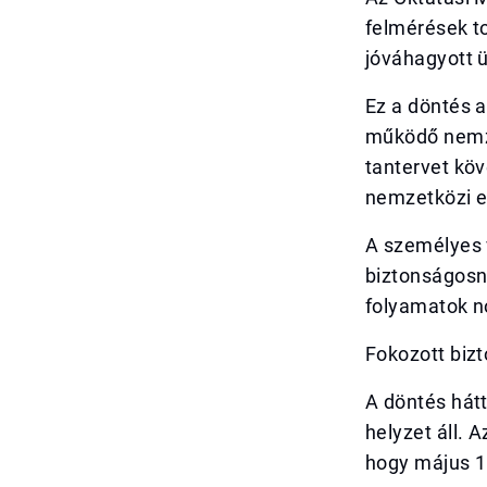
felmérések to
jóváhagyott ü
Ez a döntés 
működő nemze
tantervet kö
nemzetközi e
A személyes v
biztonságosna
folyamatok n
Fokozott biz
A döntés hát
helyzet áll. 
hogy május 1