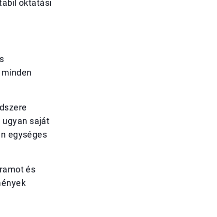
abil oktatási
s
t minden
ndszere
 ugyan saját
ben egységes
gramot és
mények