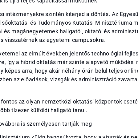
 is újra teljes kapacitással működnek
si intézményekre szintén kiterjed a döntés. Az Egyesü
lsőoktatási és Tudományos Kutatási Minisztériuma m
i és magánegyetemek hallgatói, oktatói és adminisztr
is visszatérnek az egyetemi campusokra.
etemei az elmúlt években jelentős technológiai fejle
re, így a hibrid oktatás már szinte alapvető működési 
 képes arra, hogy akár néhány órán belül teljes onlin
zben az előadások, vizsgák és adminisztráció zavarta
 fontos az olyan nemzetközi oktatási központok eset
bb tízezer külföldi hallgató tanul.
továbbra is személyesen tartják meg
Minisztérium külön hangsúlyozta, hogy a vizsgák és n