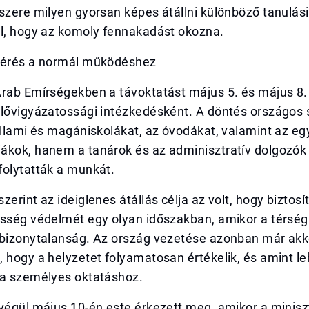
szere milyen gyorsan képes átállni különböző tanulás
ül, hogy az komoly fennakadást okozna.
térés a normál működéshez
Arab Emírségekben a távoktatást május 5. és május 8.
elővigyázatossági intézkedésként. A döntés országos 
állami és magániskolákat, az óvodákat, valamint az eg
ákok, hanem a tanárok és az adminisztratív dolgozók 
folytatták a munkát.
zerint az ideiglenes átállás célja az volt, hogy biztosí
össég védelmét egy olyan időszakban, amikor a térsé
 bizonytalanság. Az ország vezetése azonban már akk
 hogy a helyzetet folyamatosan értékelik, és amint l
 a személyes oktatáshoz.
 végül május 10-én este érkezett meg, amikor a minis