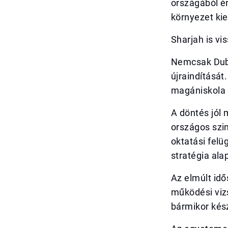
országából ér
környezet ki
Sharjah is vi
Nemcsak Duba
újraindítását
magániskola é
A döntés jól 
országos szi
oktatási fel
stratégia ala
Az elmúlt idő
működési viz
bármikor kész