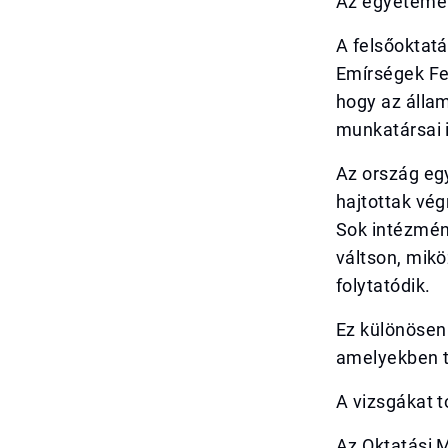
Az egyetemek
A felsőoktatá
Emírségek Fe
hogy az állam
munkatársai 
Az ország egy
hajtottak vég
Sok intézmény
váltson, mikö
folytatódik.
Ez különösen
amelyekben tö
A vizsgákat 
Az Oktatási 