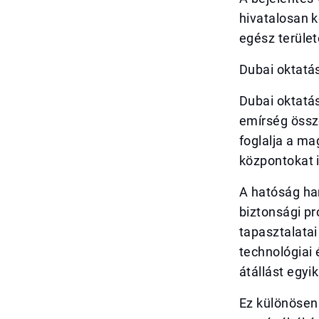
hivatalosan k
egész terület
Dubai oktatás
Dubai oktatás
emírség össz
foglalja a m
központokat i
A hatóság ha
biztonsági pr
tapasztalatai
technológiai 
átállást egyi
Ez különösen