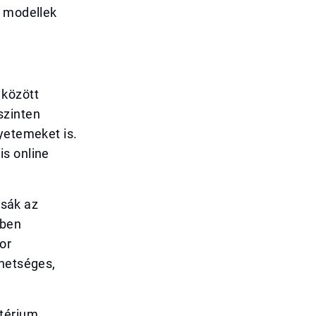
i modellek
 között
szinten
yetemeket is.
is online
tsák az
gben
or
ehetséges,
ztérium