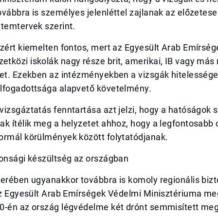
vábbra is személyes jelenléttel zajlanak az előzetes
temtervek szerint.
azért kiemelten fontos, mert az Egyesült Arab Emírsé
tközi iskolák nagy része brit, amerikai, IB vagy más
vet. Ezekben az intézményekben a vizsgák hitelessége
lfogadottsága alapvető követelmény.
izsgáztatás fenntartása azt jelzi, hogy a hatóságok s
k ítélik meg a helyzetet ahhoz, hogy a legfontosabb 
ormál körülmények között folytatódjanak.
tonsági készültség az országban
terében ugyanakkor továbbra is komoly regionális biz
Az Egyesült Arab Emírségek Védelmi Minisztériuma meg
0-én az ország légvédelme két drónt semmisített meg