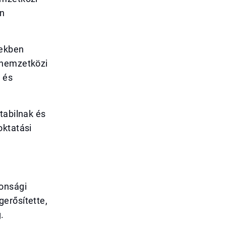
en
gekben
 nemzetközi
 és
tabilnak és
oktatási
tonsági
erősítette,
.