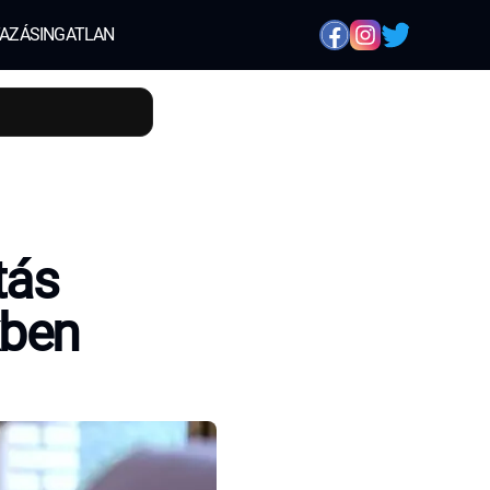
AZÁS
INGATLAN
tás
kben