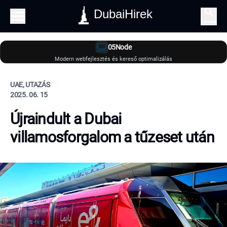
DubaiHirek
Keresés
05Node
Modern webfejlesztés és kereső optimalizálás
UAE, UTAZÁS
2025. 06. 15
Újraindult a Dubai
villamosforgalom a tűzeset után