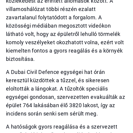
közlekedést az érintett állomások között. A
villamoshálózat többi részén ezalatt
zavartalanul folytatódott a forgalom. A
közösségi médiában megosztott videókon
látható volt, hogy az épületről lehulló törmelék
komoly veszélyeket okozhatott volna, ezért volt
kiemelten fontos a gyors reagálás és a környék
biztosítása.
A Dubai Civil Defence egységei hat órán
keresztül küzdöttek a tűzzel, és sikeresen
eloltották a lángokat. A tűzoltók speciális
egységei gondosan, szervezetten evakuálták az
épület 764 lakásában élő 3820 lakost, így az
incidens során senki sem sérült meg.
A hatóságok gyors reagálása és a szervezett