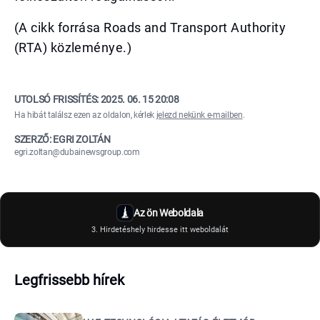
(A cikk forrása Roads and Transport Authority
(RTA) közleménye.)
UTOLSÓ FRISSÍTÉS:
2025. 06. 15 20:08
Ha hibát találsz ezen az oldalon, kérlek
jelezd nekünk e-mailben
.
SZERZŐ: EGRI ZOLTÁN
egri.zoltan@dubainewsgroup.com
Az ön Weboldala
3. Hirdetéshely hirdesse itt weboldalát
Legfrissebb hírek