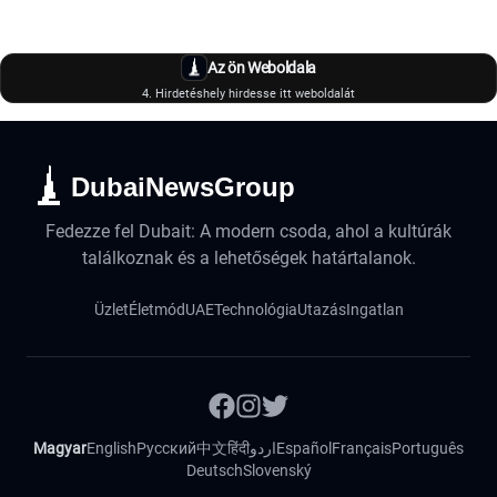
Az ön Weboldala
4. Hirdetéshely hirdesse itt weboldalát
DubaiNewsGroup
Fedezze fel Dubait: A modern csoda, ahol a kultúrák
találkoznak és a lehetőségek határtalanok.
Üzlet
Életmód
UAE
Technológia
Utazás
Ingatlan
Magyar
English
Русский
中文
हिंदी
اردو
Español
Français
Português
Deutsch
Slovenský